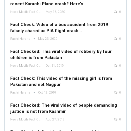
recent Karachi Plane crash? Here’s…
News Mobile Fact Check Bureau
May 25, 2020
0
Fact Check: Video of a bus accident from 2019
falsely shared as PIA flight crash…
Rashi Harsha
May 23, 2020
0
Fact Checked: This viral video of robbery by four
children is from Pakistan
News Mobile Fact Check Bureau
Oct 31, 2019
0
Fact Check: This video of the missing girl is from
Pakistan and not Nagpur
Rashi Harsha
Oct 12, 2019
0
Fact Checked: The viral video of people demanding
justice is not from Kashmir
News Mobile Fact Check Bureau
Aug 27, 2019
0