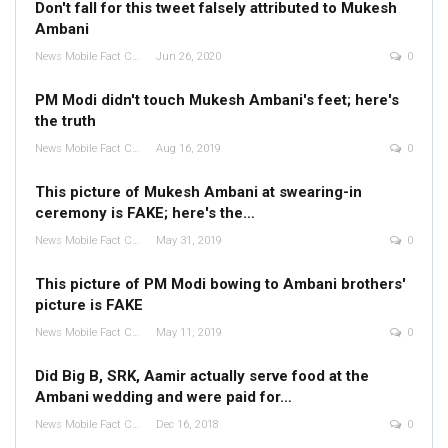
Don't fall for this tweet falsely attributed to Mukesh
Ambani
News Mobile Fact Check Bureau
Jun 26, 2020
0
PM Modi didn't touch Mukesh Ambani's feet; here's
the truth
News Mobile Fact Check Bureau
Aug 16, 2019
0
This picture of Mukesh Ambani at swearing-in
ceremony is FAKE; here's the…
News Mobile Fact Check Bureau
May 31, 2019
0
This picture of PM Modi bowing to Ambani brothers'
picture is FAKE
News Mobile Fact Check Bureau
May 11, 2019
0
Did Big B, SRK, Aamir actually serve food at the
Ambani wedding and were paid for…
News Mobile Fact Check Bureau
Dec 16, 2018
0