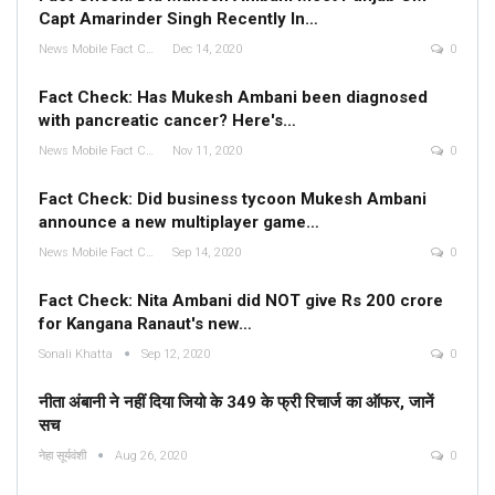
Capt Amarinder Singh Recently In…
News Mobile Fact Check Bureau
Dec 14, 2020
0
Fact Check: Has Mukesh Ambani been diagnosed
with pancreatic cancer? Here's…
News Mobile Fact Check Bureau
Nov 11, 2020
0
Fact Check: Did business tycoon Mukesh Ambani
announce a new multiplayer game…
News Mobile Fact Check Bureau
Sep 14, 2020
0
Fact Check: Nita Ambani did NOT give Rs 200 crore
for Kangana Ranaut's new…
Sonali Khatta
Sep 12, 2020
0
नीता अंबानी ने नहीं दिया जियो के 349 के फ्री रिचार्ज का ऑफर, जानें
सच
नेहा सूर्यवंशी
Aug 26, 2020
0