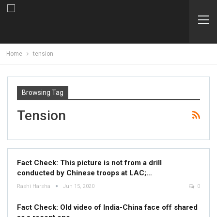
Home
tension
Browsing Tag
Tension
Fact Check: This picture is not from a drill
conducted by Chinese troops at LAC;…
Rashi Harsha
Jun 15, 2020
0
Fact Check: Old video of India-China face off shared