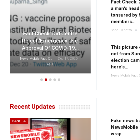
Fact Check: 
a man's head
tonsured by 
members…
Sonali Khatta
Fact Check: O
Fact Check: Did Centre
Indian F
Reject ‘Emergency Use’
Disrespected 
This picture 
Approval Of COVID-19…
T
not from Sun
News Mobile Fact Check Bureau
Dec 17, 2020
election cam
0
Sonali Khatta
D
here's…
Recent Updates
Fake news bu
BANGLA
NewsMobile 
wrap