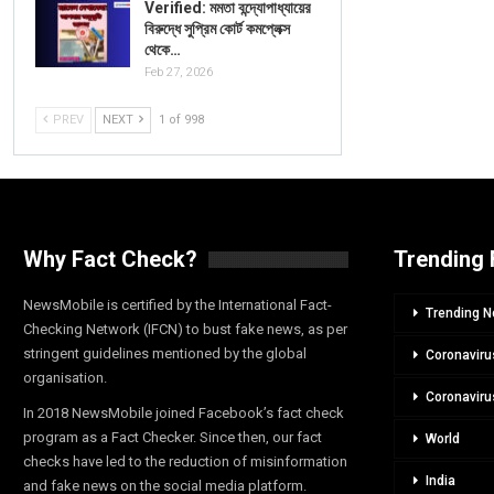
Verified: মমতা বন্দ্যোপাধ্যায়ের
বিরুদ্ধে সুপ্রিম কোর্ট কমপ্লেক্স
থেকে…
Feb 27, 2026
PREV
NEXT
1 of 998
Why Fact Check?
Trending 
NewsMobile is certified by the International Fact-
Trending 
Checking Network (IFCN) to bust fake news, as per
stringent guidelines mentioned by the global
Coronaviru
organisation.
Coronaviru
In 2018 NewsMobile joined Facebook’s fact check
program as a Fact Checker. Since then, our fact
World
checks have led to the reduction of misinformation
India
and fake news on the social media platform.