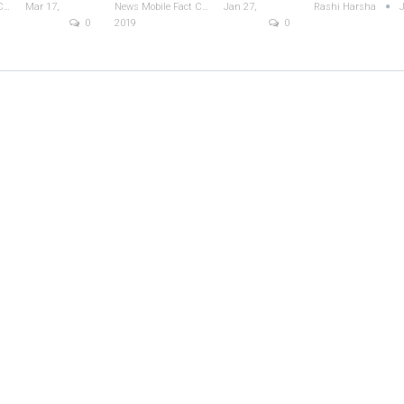
News Mobile Fact Check Bureau
Mar 17,
News Mobile Fact Check Bureau
Jan 27,
Rashi Harsha
J
0
2019
0