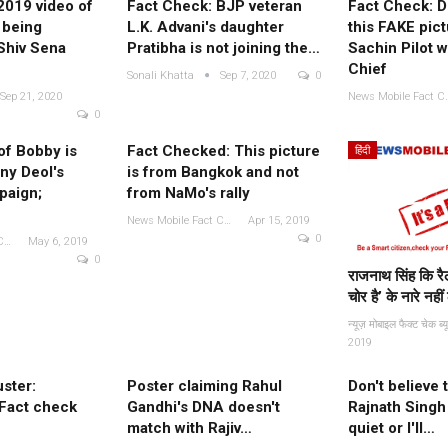
2019 video of
Fact Check: BJP veteran
Fact Check: Do
 being
L.K. Advani's daughter
this FAKE pict
Shiv Sena
Pratibha is not joining the…
Sachin Pilot 
Chief
Sonali Khatta
Sep 7, 2020
0
Fact Check: Video Showing
Sep 21, 2020
News Mobile Fa
ld Pictures Of
Protesters Raising Pro-
0
lag Being
Khalistan Slogans Is NOT
Falsely Linked
of Bobby is
Fact Checked: This picture
From…
हिंदी
o…
ny Deol's
is from Bangkok and not
News Mobile Fact Check Bureau
Dec 16, 2020
paign;
from NaMo's rally
ec 16, 2020
0
0
News Mobile Fact Check Bureau
Apr 15, 2019
0
News Mobile Fact Check Bureau
May 6, 2019
0
राजनाथ सिंह कि रैल
चोर है’ के नारे नहीं
न
2019
ster:
Poster claiming Rahul
Don't believe 
Fact check
Gandhi's DNA doesn't
Rajnath Singh
match with Rajiv…
quiet or I'll…