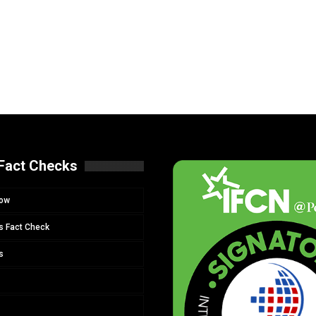
Fact Checks
Now
s Fact Check
s