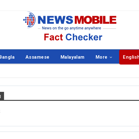
Bangla
Assamese
Malayalam
More
Englis
g
ISH
ENGLISH
s