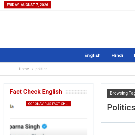
FRIDAY, AUGUST 7, 2026
English
Hindi
Home
politics
Fact Check English
Browsing Ta
CORONAVIRUS FACT CHECK
ENGL
Politic