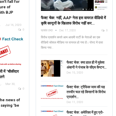
n't fall for
ure of
with BJP
फैक्ट चेक: नहीं, AAP नेता इस वायरल वीडियो में
कृषि कानूनों के खिलाफ विरोध नहीं कर…
ct Check Bureau
Jul 16, 2020
Fact Check: No, AAP
0
प्रशांत टम्टा
Dec 17, 2020
0
Leaders Are NOT
Verified: শুভেন্দু অধিকার
विरोध प्रदर्शन करते आम आदमी पार्टी के नेताओं का एक
Protesting Against Farm
ব্যঙ্গাত্মক ভিডিওটি পশ্চিমবঙ্
वीडियो सोशल मीडिया पर वायरल हो गया है। पोस्ट में दावा
Laws In The Viral…
किया गया…
News Mobile Factcheck Bureau
Jun 2
Sonali Khatta
Dec 14, 2020
0
0
फैक्ट चेक: क्या हाल ही में मुकेश
अंबानी ने पंजाब के सीएम कैप्टन…
ी में ‘चौकीदार
Dec 15, 2020
 लगे
्यूज़ मोबाइल फैक्ट चेक ब्यूरो
Mar 30,
फैक्ट चेक: ट्रैफिक जाम की यह
0
तस्वीर चल रहे किसानों के विरोध
प्रदर्शन…
the news of
Dec 11, 2020
 saying 'be
फैक्ट चेक: अमेरिका में हुए प्रो-