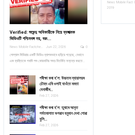
2019
Verified: শুভেন্দু অধিকারীকে নিয়ে ব্যঙ্গাত্মক
ভিডিওটি পশ্চিমবঙ্গ নয়, বরং…
News Mobile Factcheck Bureau
Jun 22, 2026
0
সোশ্যাল মিডিয়ায় একটি ভিডিও ব্যাপকভাবে ছড়িয়ে পড়েছে, যেখানে
এক ব্যক্তিকে গবাদি পশু কোরবানির সময় বিতর্কিত মন্তব্য করতে…
পৰীক্ষা কৰা হ’ল: উচ্চতম ন্যায়ালয়ৰ
চৌহদ এৰি ওলাই যাওঁতে মমতা
বেনাৰ্জীৰ…
Feb 27, 2026
পৰীক্ষা কৰা হ’ল: তুষাৰে আবৃত
পৰ্বতমালাত ভগৱান হনুমান দেখা পোৱা
বুলি…
Feb 27, 2026