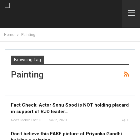
Home
Painting
Browsing Tag
Painting
Fact Check: Actor Sonu Sood is NOT holding placard
in support of RJD leader…
News Mobile Fact Check Bureau
Nov 6, 2020
0
Don't believe this FAKE picture of Priyanka Gandhi