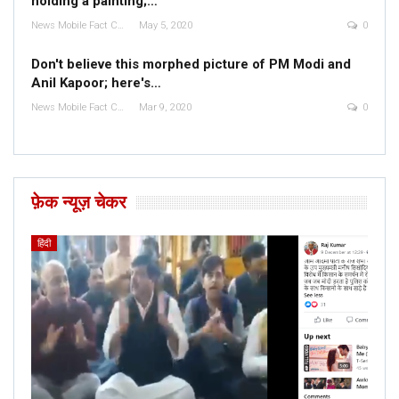
holding a painting;…
News Mobile Fact Check Bureau
May 5, 2020
0
Don't believe this morphed picture of PM Modi and
Anil Kapoor; here's…
News Mobile Fact Check Bureau
Mar 9, 2020
0
फ़ेक न्यूज़ चेकर
हिंदी