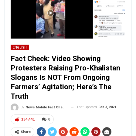
ENGLISH
Fact Check: Video Showing
Protesters Raising Pro-Khalistan
Slogans Is NOT From Ongoing
Farmers’ Agitation; Here’s The
Truth
Last updated
Feb 3, 2021
By
News Mobile Fact Check Bureau
134,441
0
Share