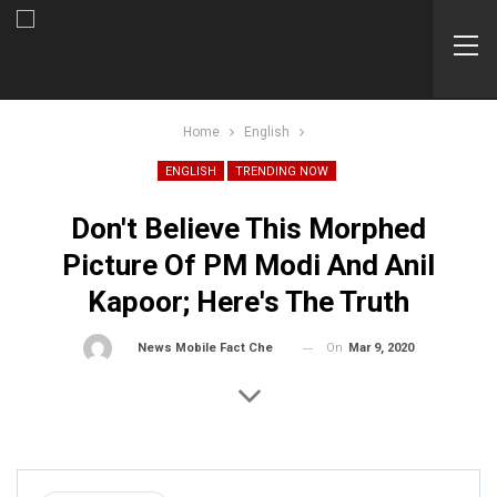
Home
English
ENGLISH
TRENDING NOW
Don't Believe This Morphed
Picture Of PM Modi And Anil
Kapoor; Here's The Truth
On
Mar 9, 2020
By
News Mobile Fact Check Bureau