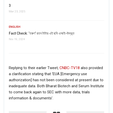
3
Mar 23, 2025
ENGLISH
Fact Check: ‘তরুণ’ রতন টাটার এই ছবি এআই-উদ্ভূত
Nov 19, 2024
Replying to their earlier Tweet,
CNBC-TV18
also provided
a clarification stating that ‘EUA [Emergency use
authorization] has not been considered at present due to
inadequate data. Both Bharat Biotech and Serum Institute
to come back again to SEC with more data, trials
information & documents’.