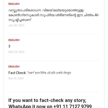
ENGLISH
വസ്തുതാപരിശോധന: വിജയ് മല്യയുമൊത്തുള്ള
കോൺഗ്രസുകാരി സുപ്രിയ ശ്രീനേതിന്റെ ഈ ചിത്രം AI-
സൃഷ്ടിച്ചതാണ്
Jun 28, 2025
ENGLISH
3
Mar 23, 2025
ENGLISH
Fact Check: ‘তরুণ’ রতন টাটার এই ছবি এআই-উদ্ভূত
Nov 19, 2024
If you want to fact-check any story,
WhatsApp it now on +91 11 7127 9799