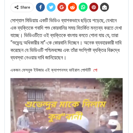
Share
সোশ্যাল মিডিয়ায় একটি ভিডিও ব্যাপকভাবে ছড়িয়ে পড়েছে, যেখানে
RELATED POSTS
এক ব্যক্তিকে গবাদি পশু কোরবানির সময় বিতর্কিত মন্তব্য করতে দেখা
যাচ্ছে। ভিডিওটিতে ওই ব্যক্তিকে বাংলায় বলতে শোনা যায় যে, তারা
BANGLA
“শুভেন্দু অধিকারীর মা”-কে কোরবানি দিচ্ছেন। অনেক ব্যবহারকারী দাবি
Verified: শুভেন্দু অধিকারীকে নিয়ে ব্যঙ্গাত্মক ভিডিওটি পশ্চিমবঙ্গ নয়, বরং
করেছেন যে ভিডিওটি পশ্চিমবঙ্গের এবং তাঁরা সংশ্লিষ্ট ব্যক্তির বিরুদ্ধে
বাংলাদেশের।
ব্যবস্থা নেওয়ার দাবি জানিয়েছেন।
Jun 22, 2026
একজন ফেসবুক ইউজার এই ক্যাপশনসহ ভাইরাল পোস্টটি
পো
CORONAVIRUS FACT CHECK
Fact Check: Did Centre Reject ‘Emergency Use’ Approval
of COVID-19 Vaccines? Here’s The Truth
Dec 17, 2020
ENGLISH
Fact Check: Old Pictures Of Indian Flag Being
Disrespected Falsely Linked To Ongoing Farmers’
Protest;…