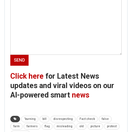
Click here
for Latest News
updates and viral videos on our
AI-powered smart
news
'burning
bill
disrespecting
Fact check
false
farm
farmers
flag
misleading
old
picture
protest