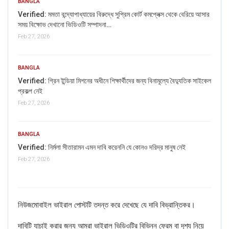
BANGLA
Verified: মমতা বন্দ্যোপাধ্যায়ের বিরুদ্ধে সুপ্রিম কোর্ট কমপ্লেক্স থেকে বেরিয়ে আসার
সময় বিক্ষোভ দেখানো ভিডিওটি সম্পাদনা…
Feb 27, 2026
BANGLA
Verified: গ্রিন ইন্ডিয়া মিশনের অধীনে শিক্ষার্থীদের জন্য বিনামূল্যে বৈদ্যুতিক সাইকেল
প্রকল্প নেই
Feb 27, 2026
If you want to fact-check any story,
WhatsApp it now on +91 88268 00707
BANGLA
Verified: নির্মলা সীতারামন এমন দাবি করেননি যে কোনও দরিদ্র মানুষ নেই
Feb 27, 2026
নিউজমোবাইল ভাইরাল পোস্টটি তদন্ত করে দেখেছে যে দাবি বিভ্রান্তিকর।
দাবিটি যাচাই করার জন্য আমরা ভাইরাল ভিডিওটির বিভিন্ন ফ্রেম বা দৃশ্য নিয়ে