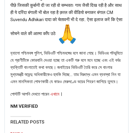
पीछे जिसकी कुर्बानी दी जा रही वो सम्भवतः गाय जैसी दिख रही है और साथ
ही ये दरिंदा बंगाली भी बोल रहा है क़त्ल की वीडियो बनाकर बंगाल CM
Suvendu Adhikari दादा को चेतावनी भी दे रहा.. ऐसा इलाज करें कि ऐसा
सोचने वाले की आत्मा काँप उठे
হ্যালো পশ্চিমবঙ্গ পুলিশ, ভিডিওটি পশ্চিমবঙ্গের বলে জানা গেছে। ভিডিওর পটভূমিতে
যে প্রাণীটিকে কোরবানি দেওয়া হচ্ছে তা একটি গরু বলে মনে হচ্ছে এবং এই বর্বর
ব্যক্তিটি বাংলাতেই কথা বলছে। জবাইয়ের ভিডিওটি তৈরি করে সে বাংলার
The above FAKE vs REAL collage confirms that the
মুখ্যমন্ত্রী শুভেন্দু অধিকারীকেও হুমকি দিচ্ছে… তার বিরুদ্ধে এমন ব্যবস্থা নিন যা
picture in question is being morphed using photo editing
এমন মানসিকতা পোষণকারী যে কারও মেরুদণ্ডে ভয়ের শিহরণ জাগিয়ে তুলবে।
software.
।
পোস্টটি আপনি দেখতে পারেন
এখানে
NM VERIFIED
RELATED POSTS