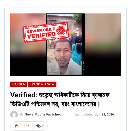
admitted to hospital after taking
excess cow urine as…
FACT CHECK
NewsMobile fact-checked the above picture and found it
to be morphed.
On putting the picture through Reverse Image Reach, we
found the original picture was tweeted by Anil Kapoor on
January 16, 2019.
BANGLA
TRENDING NOW
Verified: শুভেন্দু অধিকারীকে নিয়ে ব্যঙ্গাত্মক
ভিডিওটি পশ্চিমবঙ্গ নয়, বরং বাংলাদেশের।
Last updated
Jun 22, 2026
By
News Mobile Factcheck Bureau
2,235
0