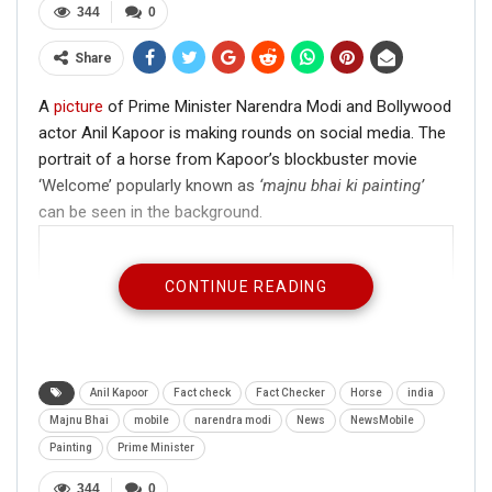
344
0
Share
A
picture
of Prime Minister Narendra Modi and Bollywood
actor Anil Kapoor is making rounds on social media. The
portrait of a horse from Kapoor’s blockbuster movie
‘Welcome’ popularly known as
‘majnu bhai ki painting’
can be seen in the background.
CONTINUE READING
Anil Kapoor
Fact check
Fact Checker
Horse
india
Majnu Bhai
mobile
narendra modi
News
NewsMobile
Painting
Prime Minister
344
0