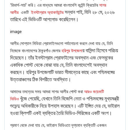
‘রিভার্স-সার্চ’ করি। এর মাধ্যমে আমরা বাংলাদেশি কন্টেন্ট ক্রিয়েটর
সাগর
সন্ধান পাই, যিনি ২৮ মে, ২০২৬
আলীর
একটি
ইনস্টাগ্রাম অ্যাকাউন্টের
তারিখে এই ভিডিওটি আপলোড করেছিলেন।
FAKE NEWS BUSTER
image
Name
আলীর সোশ্যাল মিডিয়া প্রোফাইলগুলো পর্যালোচনা করলে দেখা যায় যে, তিনি
র বাসিন্দা হিসেবে পরিচয়
নিজেকে বাংলাদেশের ঠাকুরগাঁও জেলার
হরিপুর উপজেলা
Email
দিয়েছেন। তাঁর ইনস্টাগ্রাম প্রোফাইলের অবস্থান এবং ফেসবুকের
একাধিক পোস্ট থেকে বোঝা যায় যে, তিনি বাংলাদেশেই অবস্থান
Phone
করছেন। হরিপুর উপজেলাটি ভারত সীমান্তের কাছে এবং পশ্চিমবঙ্গের
উত্তরাঞ্চলের ঠিক বিপরীতে অবস্থিত।
Picture/video
আমাদের তদন্তের সময় আমরা সাগর আলীর পোস্ট করা
আরও কয়েকটি
খুঁজে পেয়েছি, যেখানে তিনি বিজেপি নেতা ও পশ্চিমবঙ্গের মুখ্যমন্ত্রী
ভিডিও
Picture/video url
শুভেন্দু অধিকারীকে নিয়ে উপহাস করেছেন। এটি ইঙ্গিত দেয় যে, ভাইরাল
হওয়া ক্লিপটি একই ব্যক্তির তৈরি ভিডিও-সিরিজের একটি অংশ।
Description
প্রমাণ থেকে দেখা যায় যে, ভাইরাল ভিডিওতে দৃশ্যমান ব্যক্তিটি একজন