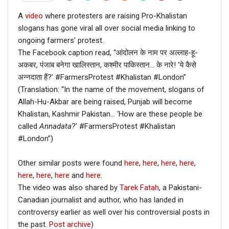
A
video
where protesters are raising Pro-Khalistan
slogans has gone viral all over social media linking to
ongoing farmers’ protest.
The Facebook caption read, “आंदोलन के नाम पर अल्लाह-हू-
अकबर, पंजाब बनेगा खालिस्तान, कश्मीर पाकिस्तान… के नारे! ‘ये कैसे
अन्नदाता हैं?’ #FarmersProtest #Khalistan #London”
(Translation: “In the name of the movement, slogans of
Allah-Hu-Akbar are being raised, Punjab will become
Khalistan, Kashmir Pakistan… ‘How are these people be
called
Annadata
?’ #FarmersProtest #Khalistan
#London”)
Other similar posts were found
here
,
here
,
here
,
here
,
here
,
here
,
here
and
here
.
The video was also shared by
Tarek Fatah
, a Pakistani-
Canadian journalist and author, who has landed in
controversy earlier as well over his controversial posts in
the past.
Post archive
)