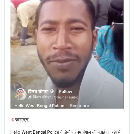
Dec 16, 2020
I had the opportunity to meet our h’ble
Prime Minister
@narendramodi
Ji today & I
stand humbled and inspired in the wake of
our conversation. His vision and his
charisma are infectious & I’m grateful for
the chance to have witnessed it in person
pic.twitter.com/Tnl7JNRvT4
— Anil Kapoor (@AnilKapoor)
January 16,
2019
করেছেন:
স্ট
Hello West Bengal Police वीडियो पश्चिम बंगाल की बताई जा रही ये