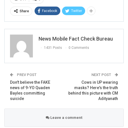
Facebook
Twitter
Share
News Mobile Fact Check Bureau
1431 Posts
0 Comments
PREV POST
NEXT POST
Don't believe the FAKE
Cows in UP wearing
news of 9-YO Quaden
masks? Here's the truth
Bayles committing
behind this picture with CM
suicide
Adityanath
Leave a comment
ALSO READ:
Baba Ramdev