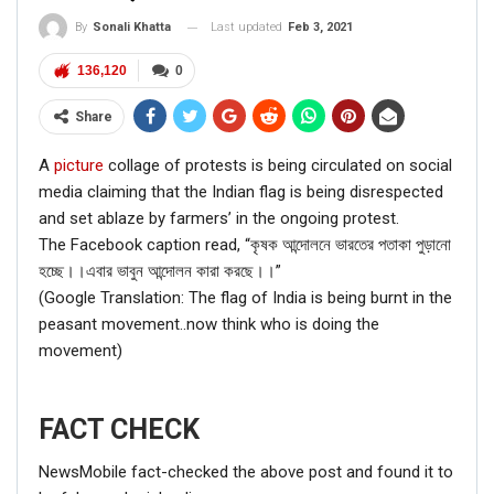
Last updated
Feb 3, 2021
By
Sonali Khatta
136,120
0
Share
A
picture
collage of protests is being circulated on social
media claiming that the Indian flag is being disrespected
and set ablaze by farmers’ in the ongoing protest.
The Facebook caption read, “কৃষক আন্দোলনে ভারতের পতাকা পুড়ানো
হচ্ছে।।এবার ভাবুন আন্দোলন কারা করছে।।”
(Google Translation: The flag of India is being burnt in the
peasant movement..now think who is doing the
movement)
FACT CHECK
NewsMobile fact-checked the above post and found it to