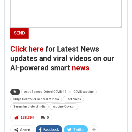
Click here
for Latest News
updates and viral videos on our
AI-powered smart
news
AstraZeneca-Oxford COVID-19
COVID vaccine
Drugs Controller General of India
Fact check
Serum Institute of India
vaccine Covaxin
138,394
0
Facebook
Twitter
Share