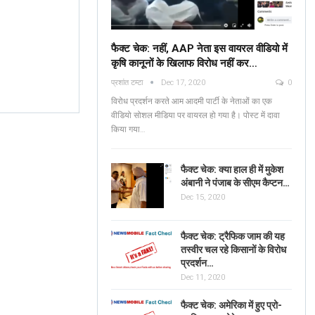
फैक्ट चेक: नहीं, AAP नेता इस वायरल वीडियो में
कृषि कानूनों के खिलाफ विरोध नहीं कर…
Fact Check: No, AAP
प्रशांत टम्टा
Dec 17, 2020
0
Leaders Are NOT
Verified: শুভেন্দু অধিকার
विरोध प्रदर्शन करते आम आदमी पार्टी के नेताओं का एक
Protesting Against Farm
ব্যঙ্গাত্মক ভিডিওটি পশ্চিমবঙ্
वीडियो सोशल मीडिया पर वायरल हो गया है। पोस्ट में दावा
Laws In The Viral…
किया गया…
News Mobile Factcheck Bureau
Jun 2
Sonali Khatta
Dec 14, 2020
0
0
फैक्ट चेक: क्या हाल ही में मुकेश
अंबानी ने पंजाब के सीएम कैप्टन…
Dec 15, 2020
फैक्ट चेक: ट्रैफिक जाम की यह
तस्वीर चल रहे किसानों के विरोध
प्रदर्शन…
Dec 11, 2020
फैक्ट चेक: अमेरिका में हुए प्रो-