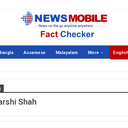
Bangla
Assamese
Malayalam
More
Englis
g
ISH
ENGLISH
arshi Shah