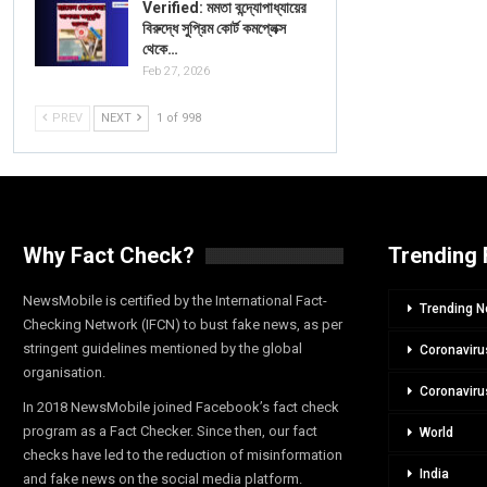
Verified: মমতা বন্দ্যোপাধ্যায়ের
বিরুদ্ধে সুপ্রিম কোর্ট কমপ্লেক্স
থেকে…
Feb 27, 2026
PREV
NEXT
1 of 998
Why Fact Check?
Trending 
NewsMobile is certified by the International Fact-
Trending 
Checking Network (IFCN) to bust fake news, as per
stringent guidelines mentioned by the global
Coronaviru
organisation.
Coronaviru
In 2018 NewsMobile joined Facebook’s fact check
program as a Fact Checker. Since then, our fact
World
checks have led to the reduction of misinformation
India
and fake news on the social media platform.