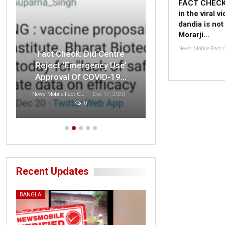
FACT CHECK
in the viral v
dandia is no
Morarji…
Fact Check: O
Fact Check: Did Centre
Indian F
Reject ‘Emergency Use’
Disrespected 
Approval Of COVID-19…
T
News Mobile Fact Check Bureau
Dec 17, 2020
0
Sonali Khatta
D
Recent Updates
BANGLA