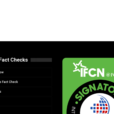
Fact Checks
Now
s Fact Check
s