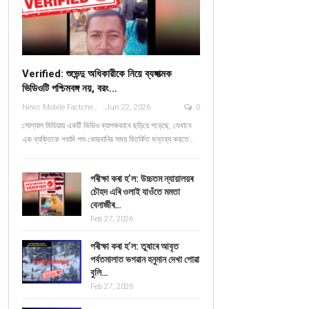
Verified: শুভেন্দু অধিকারীকে নিয়ে ব্যঙ্গাত্মক
ভিডিওটি পশ্চিমবঙ্গ নয়, বরং…
News Mobile Factcheck Bureau
Jun 22, 2026
0
সোশ্যাল মিডিয়ায় একটি ভিডিও ব্যাপকভাবে ছড়িয়ে পড়েছে, যেখানে
এক ব্যক্তিকে গবাদি পশু কোরবানির সময় বিতর্কিত মন্তব্য করতে…
পৰীক্ষা কৰা হ’ল: উচ্চতম ন্যায়ালয়ৰ
চৌহদ এৰি ওলাই যাওঁতে মমতা
বেনাৰ্জীৰ…
Feb 27, 2026
পৰীক্ষা কৰা হ’ল: তুষাৰে আবৃত
পৰ্বতমালাত ভগৱান হনুমান দেখা পোৱা
বুলি…
Feb 27, 2026