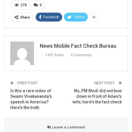
278
0
Facebook
Twitter
Share
News Mobile Fact Check Bureau
1431 Posts
0 Comments
PREV POST
NEXT POST
Is this a rare video of
No, PM Modi did not bow
Swami Vivekananda's
down in front of Adani's
speech in America?
wife; here's the fact check
Here's the truth
Leave a comment