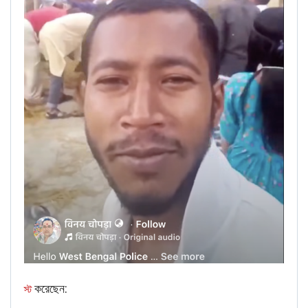
ceremony in Mumbai (1994) where Kunvarji Narshi and
his brother Mulji Narshi Shah can be seen playing a type
of Dandiya known as ‘Dhamal’.
The above information proves that the man in the video
is not Morarji Desai and hence the claim is fake.
করেছেন:
স্ট