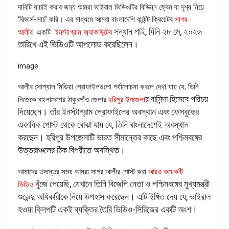
দাবিটি যাচাই করার জন্য আমরা ভাইরাল ভিডিওটির বিভিন্ন ফ্রেম বা দৃশ্য নিয়ে
Email
‘রিভার্স-সার্চ’ করি। এর মাধ্যমে আমরা বাংলাদেশি কন্টেন্ট ক্রিয়েটর
সাগর
সন্ধান পাই, যিনি ২৮ মে, ২০২৬
আলীর
একটি
ইনস্টাগ্রাম অ্যাকাউন্টের
Phone
তারিখে এই ভিডিওটি আপলোড করেছিলেন।
image
Picture/video
আলীর সোশ্যাল মিডিয়া প্রোফাইলগুলো পর্যালোচনা করলে দেখা যায় যে, তিনি
র বাসিন্দা হিসেবে পরিচয়
নিজেকে বাংলাদেশের ঠাকুরগাঁও জেলার
হরিপুর উপজেলা
Picture/video url
দিয়েছেন। তাঁর ইনস্টাগ্রাম প্রোফাইলের অবস্থান এবং ফেসবুকের
একাধিক পোস্ট থেকে বোঝা যায় যে, তিনি বাংলাদেশেই অবস্থান
Description
করছেন। হরিপুর উপজেলাটি ভারত সীমান্তের কাছে এবং পশ্চিমবঙ্গের
উত্তরাঞ্চলের ঠিক বিপরীতে অবস্থিত।
আমাদের তদন্তের সময় আমরা সাগর আলীর পোস্ট করা
আরও কয়েকটি
খুঁজে পেয়েছি, যেখানে তিনি বিজেপি নেতা ও পশ্চিমবঙ্গের মুখ্যমন্ত্রী
ভিডিও
শুভেন্দু অধিকারীকে নিয়ে উপহাস করেছেন। এটি ইঙ্গিত দেয় যে, ভাইরাল
হওয়া ক্লিপটি একই ব্যক্তির তৈরি ভিডিও-সিরিজের একটি অংশ।