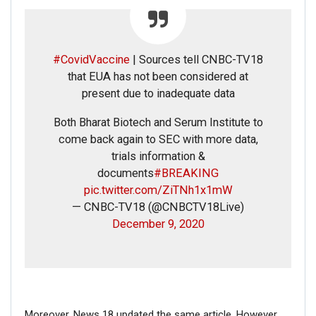
#CovidVaccine
| Sources tell CNBC-TV18
that EUA has not been considered at
present due to inadequate data
Both Bharat Biotech and Serum Institute to
come back again to SEC with more data,
trials information &
documents
#BREAKING
pic.twitter.com/ZiTNh1x1mW
— CNBC-TV18 (@CNBCTV18Live)
December 9, 2020
Moreover, News 18 updated the same article. However,