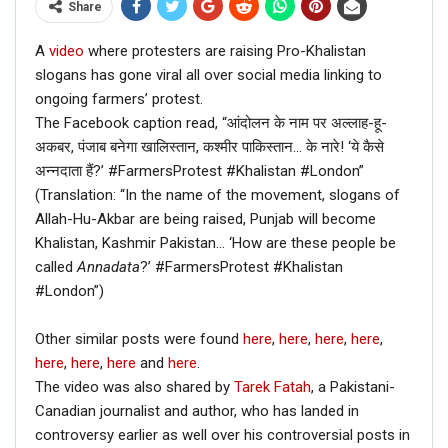
Share
A
video
where protesters are raising Pro-Khalistan
slogans has gone viral all over social media linking to
ongoing farmers’ protest.
The Facebook caption read, “आंदोलन के नाम पर अल्लाह-हू-
अकबर, पंजाब बनेगा खालिस्तान, कश्मीर पाकिस्तान… के नारे! ‘ये कैसे
अन्नदाता हैं?’ #FarmersProtest #Khalistan #London”
(Translation: “In the name of the movement, slogans of
Allah-Hu-Akbar are being raised, Punjab will become
Khalistan, Kashmir Pakistan… ‘How are these people be
called
Annadata
?’ #FarmersProtest #Khalistan
#London”)
Other similar posts were found
here
,
here
,
here
,
here
,
here
,
here
,
here
and
here
.
The video was also shared by
Tarek Fatah
, a Pakistani-
Canadian journalist and author, who has landed in
controversy earlier as well over his controversial posts in