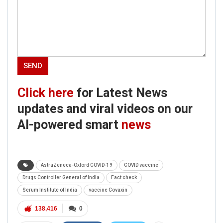
Click here
for Latest News
updates and viral videos on our
AI-powered smart
news
AstraZeneca-Oxford COVID-19
COVID vaccine
Drugs Controller General of India
Fact check
Serum Institute of India
vaccine Covaxin
138,416
0