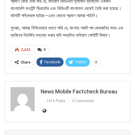
প্রমাণ থেকে দেখা যায় যে, ভাইরাল ভিডিওতে দৃশ্যমান ব্যক্তিটি একজন
বাংলাদেশি কনটেন্ট ক্রিয়েটর এবং ভিডিওটি বাংলাদেশ থেকেই তৈরি করা হয়েছে।
ঘটনাটি পশ্চিমবঙ্গে ঘটেছে—এমন কোনো প্রমাণ আমরা পাইনি।
সুতরাং, আমরা নিশ্চিতভাবে বলতে পারি যে, বাংলায় গবাদি পশু কোরবানির সময় এক
Click here
for Latest News
ব্যক্তির বিতর্কিত মন্তব্য করার দাবি সম্বলিত ভাইরাল পোস্টটি মিথ্যা।
updates and viral videos on our
2,243
0
AI-powered smart
news
Facebook
Twitter
Share
News Mobile Factcheck Bureau
1516 Posts
0 Comments