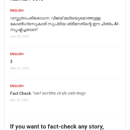
ENGLISH
വസ്തുതാപരിശോധന: വിജയ് മല്യയുമൊത്തുള്ള
കോൺഗ്രസുകാരി സുപ്രിയ ശ്രീനേതിന്റെ ഈ ചിത്രം AI-
സൃഷ്ടിച്ചതാണ്
Jun 28, 2025
ENGLISH
3
Mar 23, 2025
ENGLISH
Fact Check: ‘তরুণ’ রতন টাটার এই ছবি এআই-উদ্ভূত
Nov 19, 2024
If you want to fact-check any story,