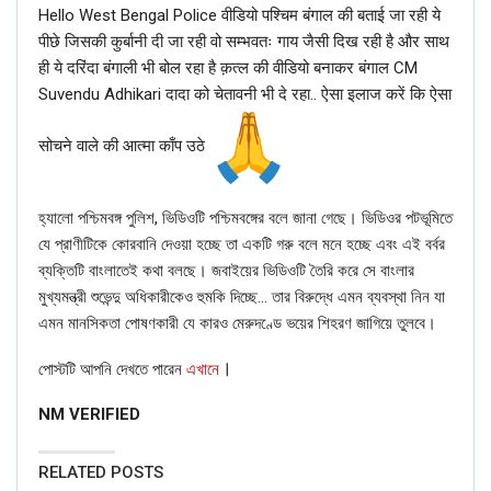
Hello West Bengal Police वीडियो पश्चिम बंगाल की बताई जा रही ये
पीछे जिसकी कुर्बानी दी जा रही वो सम्भवतः गाय जैसी दिख रही है और साथ
ही ये दरिंदा बंगाली भी बोल रहा है क़त्ल की वीडियो बनाकर बंगाल CM
RELATED POSTS
Suvendu Adhikari दादा को चेतावनी भी दे रहा.. ऐसा इलाज करें कि ऐसा
BANGLA
सोचने वाले की आत्मा काँप उठे
Verified: শুভেন্দু অধিকারীকে নিয়ে ব্যঙ্গাত্মক ভিডিওটি পশ্চিমবঙ্গ নয়, বরং
বাংলাদেশের।
Jun 22, 2026
হ্যালো পশ্চিমবঙ্গ পুলিশ, ভিডিওটি পশ্চিমবঙ্গের বলে জানা গেছে। ভিডিওর পটভূমিতে
যে প্রাণীটিকে কোরবানি দেওয়া হচ্ছে তা একটি গরু বলে মনে হচ্ছে এবং এই বর্বর
CORONAVIRUS FACT CHECK
ব্যক্তিটি বাংলাতেই কথা বলছে। জবাইয়ের ভিডিওটি তৈরি করে সে বাংলার
Fact Check: Did Centre Reject ‘Emergency Use’ Approval
মুখ্যমন্ত্রী শুভেন্দু অধিকারীকেও হুমকি দিচ্ছে… তার বিরুদ্ধে এমন ব্যবস্থা নিন যা
of COVID-19 Vaccines? Here’s The Truth
এমন মানসিকতা পোষণকারী যে কারও মেরুদণ্ডে ভয়ের শিহরণ জাগিয়ে তুলবে।
Dec 17, 2020
।
পোস্টটি আপনি দেখতে পারেন
এখানে
ENGLISH
NM VERIFIED
Fact Check: Old Pictures Of Indian Flag Being
Disrespected Falsely Linked To Ongoing Farmers’
Protest;…
RELATED POSTS
Dec 16, 2020