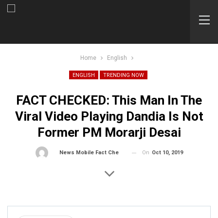
Home
English
ENGLISH
TRENDING NOW
FACT CHECKED: This Man In The
Viral Video Playing Dandia Is Not
Former PM Morarji Desai
On
Oct 10, 2019
By
News Mobile Fact Check Bureau