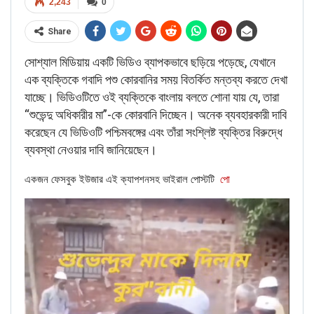
2,243
0
Share
সোশ্যাল মিডিয়ায় একটি ভিডিও ব্যাপকভাবে ছড়িয়ে পড়েছে, যেখানে
এক ব্যক্তিকে গবাদি পশু কোরবানির সময় বিতর্কিত মন্তব্য করতে দেখা
যাচ্ছে। ভিডিওটিতে ওই ব্যক্তিকে বাংলায় বলতে শোনা যায় যে, তারা
“শুভেন্দু অধিকারীর মা”-কে কোরবানি দিচ্ছেন। অনেক ব্যবহারকারী দাবি
FACT CHECK
করেছেন যে ভিডিওটি পশ্চিমবঙ্গের এবং তাঁরা সংশ্লিষ্ট ব্যক্তির বিরুদ্ধে
ব্যবস্থা নেওয়ার দাবি জানিয়েছেন।
When NewsMobile fact-checked the video, we found the
claim to be fake.
একজন ফেসবুক ইউজার এই ক্যাপশনসহ ভাইরাল পোস্টটি
পো
When we took the screengrab from the video and ran it
through Reverse Image Search, we an article by
Desh
Gujarat
dated October 22, 2018, calling out the fake video.
According to the article, Madhukeshwar Desai, Morarji
Desai’s grand-son confirmed that the man in the video is
not the former PM.
The article also identifies the man as Late Kunvarji Narshi
Lodaya. It states that the video is a personal marriage