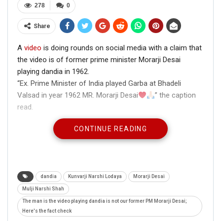
278
0
Share
A
video
is doing rounds on social media with a claim that
the video is of former prime minister Morarji Desai
playing dandia in 1962.
“Ex. Prime Minister of India played Garba at Bhadeli
Valsad in year 1962 MR. Morarji Desai
” the caption
read.
CONTINUE READING
dandia
Kunvarji Narshi Lodaya
Morarji Desai
Mulji Narshi Shah
The man is the video playing dandia is not our former PM Morarji Desai;
Here's the fact check