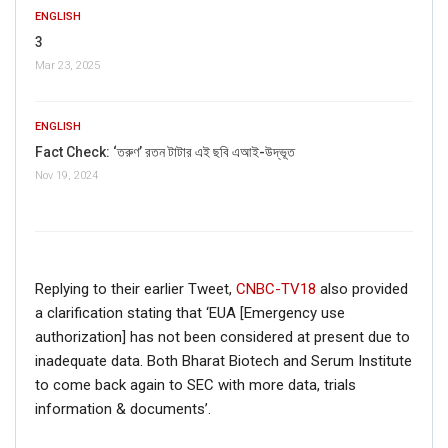
ENGLISH
3
Mar 23, 2025
ENGLISH
Fact Check: ‘তরুণ’ রতন টাটার এই ছবি এআই-উদ্ভূত
Nov 19, 2024
Replying to their earlier Tweet,
CNBC-TV18
also provided
a clarification stating that ‘EUA [Emergency use
authorization] has not been considered at present due to
inadequate data. Both Bharat Biotech and Serum Institute
to come back again to SEC with more data, trials
information & documents’.