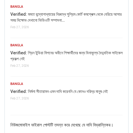
BANGLA
Verified: মমতা বন্দ্যোপাধ্যায়ের বিরুদ্ধে সুপ্রিম কোর্ট কমপ্লেক্স থেকে বেরিয়ে আসার
সময় বিক্ষোভ দেখানো ভিডিওটি সম্পাদনা…
If you want to fact-check any story,
Feb 27, 2026
WhatsApp it now on +91 88268 00707
BANGLA
Verified: গ্রিন ইন্ডিয়া মিশনের অধীনে শিক্ষার্থীদের জন্য বিনামূল্যে বৈদ্যুতিক সাইকেল
প্রকল্প নেই
Feb 27, 2026
BANGLA
Verified: নির্মলা সীতারামন এমন দাবি করেননি যে কোনও দরিদ্র মানুষ নেই
Feb 27, 2026
FAKE NEWS BUSTER
Name
নিউজমোবাইল ভাইরাল পোস্টটি তদন্ত করে দেখেছে যে দাবি বিভ্রান্তিকর।