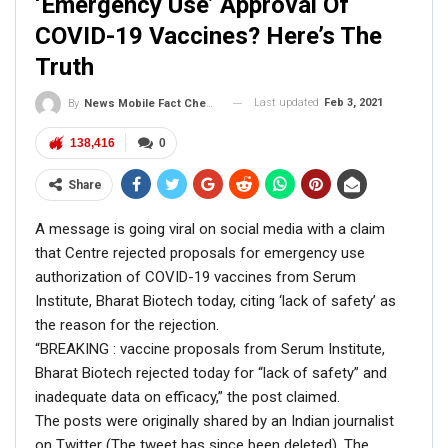
‘Emergency Use’ Approval Of
COVID-19 Vaccines? Here’s The
Truth
Last updated
Feb 3, 2021
By
News Mobile Fact Check Bureau
138,416
0
Share
A message is going viral on social media with a claim
that Centre rejected proposals for emergency use
authorization of COVID-19 vaccines from Serum
Institute, Bharat Biotech today, citing ‘lack of safety’ as
the reason for the rejection.
“BREAKING : vaccine proposals from Serum Institute,
Bharat Biotech rejected today for “lack of safety” and
inadequate data on efficacy,” the post claimed.
The posts were originally shared by an Indian journalist
on Twitter (The tweet has since been deleted). The