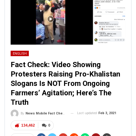
ENGLISH
Fact Check: Video Showing
Protesters Raising Pro-Khalistan
Slogans Is NOT From Ongoing
Farmers’ Agitation; Here’s The
Truth
Last updated
Feb 3, 2021
By
News Mobile Fact Check Bureau
134,462
0