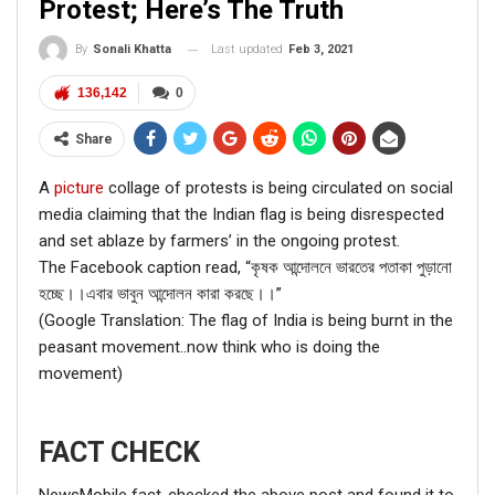
Protest; Here’s The Truth
Last updated
Feb 3, 2021
By
Sonali Khatta
136,142
0
Share
A
picture
collage of protests is being circulated on social
media claiming that the Indian flag is being disrespected
and set ablaze by farmers’ in the ongoing protest.
The Facebook caption read, “কৃষক আন্দোলনে ভারতের পতাকা পুড়ানো
হচ্ছে।।এবার ভাবুন আন্দোলন কারা করছে।।”
(Google Translation: The flag of India is being burnt in the
peasant movement..now think who is doing the
movement)
FACT CHECK