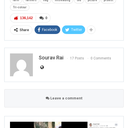
farm
farmers
flag
misleading
old
picture
protest
Tri-colour
136,142
0
Facebook
Twitter
Share
Sourav Rai
17 Posts
0 Comments
Leave a comment