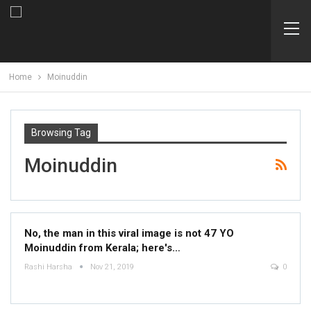
Home
Moinuddin
Browsing Tag
Moinuddin
No, the man in this viral image is not 47 YO
Moinuddin from Kerala; here's…
Rashi Harsha
Nov 21, 2019
0