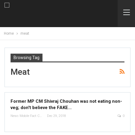
Home
meat
Browsing Tag
Meat
Former MP CM Shivraj Chouhan was not eating non-
veg; don't believe the FAKE…
News Mobile Fact Check Bureau
Dec 29, 2018
0