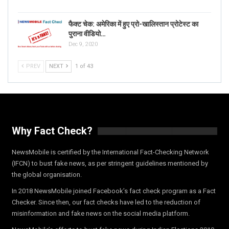
फैक्ट चेक: अमेरिका में हुए प्रो-खालिस्तान प्रोटेस्ट का
पुराना वीडियो…
Dec 9, 2020
PREV
NEXT
1 of 43
Why Fact Check?
NewsMobile is certified by the International Fact-Checking Network
(IFCN) to bust fake news, as per stringent guidelines mentioned by
the global organisation.
In 2018 NewsMobile joined Facebook’s fact check program as a Fact
Checker. Since then, our fact checks have led to the reduction of
misinformation and fake news on the social media platform.