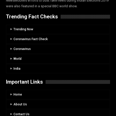
NewsMobile’s efforts to bust fake news during Indian Elections 2019
were also featured in a special BBC world show.
Trending Fact Checks
Trending Now
Coronavirus Fact Check
Coronavirus
World
India
Important Links
Home
About Us
Contact Us