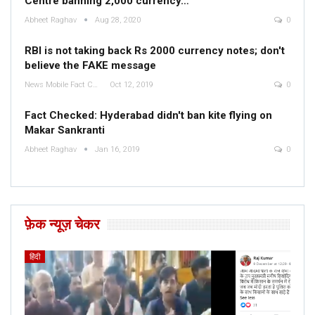
Centre banning ₹2,000 currency…
Abheet Raghav
Aug 28, 2020
0
RBI is not taking back Rs 2000 currency notes; don't
believe the FAKE message
News Mobile Fact Check Bureau
Oct 12, 2019
0
Fact Checked: Hyderabad didn't ban kite flying on
Makar Sankranti
Abheet Raghav
Jan 16, 2019
0
फ़ेक न्यूज़ चेकर
हिंदी