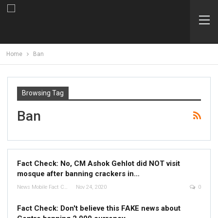
Home
Ban
Browsing Tag
Ban
Fact Check: No, CM Ashok Gehlot did NOT visit
mosque after banning crackers in…
News Mobile Fact Check Bureau
Nov 24, 2020
0
Fact Check: Don't believe this FAKE news about