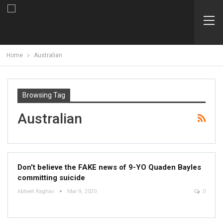
Home
Australian
Browsing Tag
Australian
Don't believe the FAKE news of 9-YO Quaden Bayles
committing suicide
Abheet Raghav
Mar 9, 2020
0