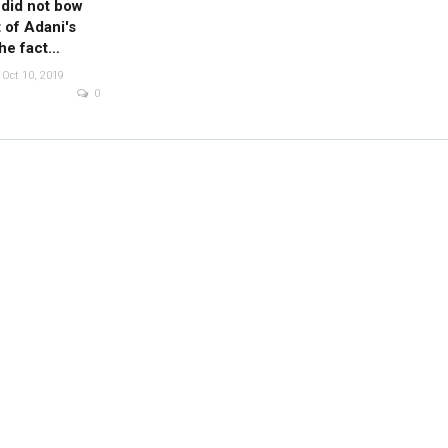
did not bow
 of Adani's
the fact…
Oct 10, 2019
Fact Check: Video Showing
0
ld Pictures Of
Protesters Raising Pro-
lag Being
Khalistan Slogans Is NOT
Falsely Linked
From…
o…
News Mobile Fact Check Bureau
Dec 16, 2020
ec 16, 2020
0
0