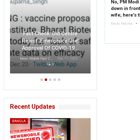
No, PM Modi 
down in front
wife; here's 
Rashi Harsha
Fact Check: O
Fact Check: Did Centre
Indian F
Reject ‘Emergency Use’
Disrespected 
Approval Of COVID-19…
T
News Mobile Fact Check Bureau
Dec 17, 2020
0
Sonali Khatta
D
Recent Updates
BANGLA