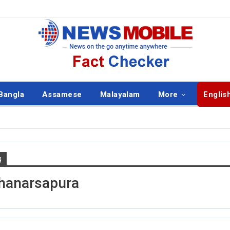
Bangla
Assamese
Malayalam
More
Englis
g
ISH
ENGLISH
hanarsapura