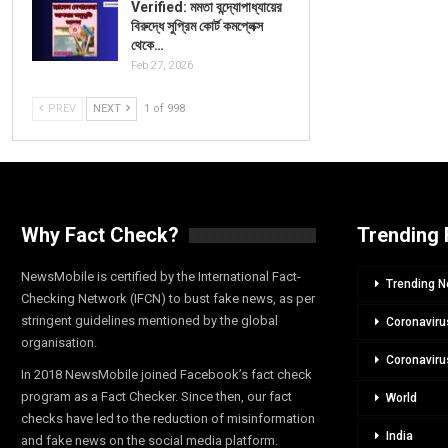
Verified: মমতা বন্দ্যোপাধ্যায়ের
বিরুদ্ধে সুপ্রিম কোর্ট কমপ্লেক্স
থেকে…
Feb 27, 2026
PREV
NEXT
1 of 998
Why Fact Check?
Trending 
NewsMobile is certified by the International Fact-
Trending 
Checking Network (IFCN) to bust fake news, as per
stringent guidelines mentioned by the global
Coronaviru
organisation.
Coronaviru
In 2018 NewsMobile joined Facebook’s fact check
program as a Fact Checker. Since then, our fact
World
checks have led to the reduction of misinformation
India
and fake news on the social media platform.