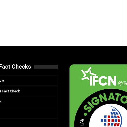
Fact Checks
Now
s Fact Check
s