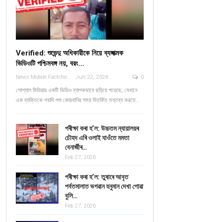
Verified: শুভেন্দু অধিকারীকে নিয়ে ব্যঙ্গাত্মক
ভিডিওটি পশ্চিমবঙ্গ নয়, বরং…
News Mobile Factcheck Bureau
Jun 22, 2026
0
সোশ্যাল মিডিয়ায় একটি ভিডিও ব্যাপকভাবে ছড়িয়ে পড়েছে, যেখানে
এক ব্যক্তিকে গবাদি পশু কোরবানির সময় বিতর্কিত মন্তব্য করতে…
পৰীক্ষা কৰা হ’ল: উচ্চতম ন্যায়ালয়ৰ
চৌহদ এৰি ওলাই যাওঁতে মমতা
বেনাৰ্জীৰ…
Feb 27, 2026
পৰীক্ষা কৰা হ’ল: তুষাৰে আবৃত
পৰ্বতমালাত ভগৱান হনুমান দেখা পোৱা
বুলি…
Feb 27, 2026