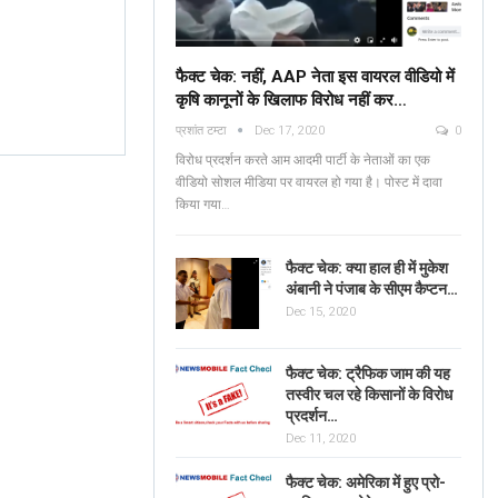
फैक्ट चेक: नहीं, AAP नेता इस वायरल वीडियो में
कृषि कानूनों के खिलाफ विरोध नहीं कर…
Fact Check: No, AAP
प्रशांत टम्टा
Dec 17, 2020
0
Leaders Are NOT
Verified: শুভেন্দু অধিকার
विरोध प्रदर्शन करते आम आदमी पार्टी के नेताओं का एक
Protesting Against Farm
ব্যঙ্গাত্মক ভিডিওটি পশ্চিমবঙ্
वीडियो सोशल मीडिया पर वायरल हो गया है। पोस्ट में दावा
Laws In The Viral…
किया गया…
News Mobile Factcheck Bureau
Jun 2
Sonali Khatta
Dec 14, 2020
0
0
फैक्ट चेक: क्या हाल ही में मुकेश
अंबानी ने पंजाब के सीएम कैप्टन…
Dec 15, 2020
फैक्ट चेक: ट्रैफिक जाम की यह
तस्वीर चल रहे किसानों के विरोध
प्रदर्शन…
Dec 11, 2020
फैक्ट चेक: अमेरिका में हुए प्रो-