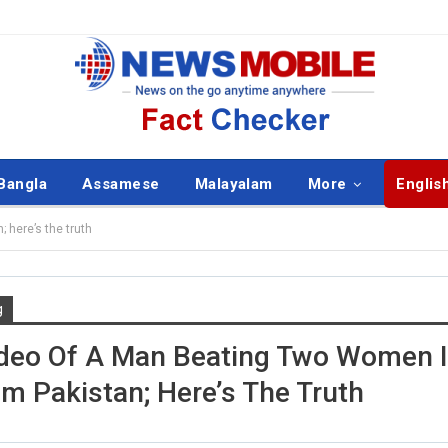
Bangla
Assamese
Malayalam
More
Englis
 here’s the truth
g
ISH
ENGLISH
ideo Of A Man Beating Two Women 
m Pakistan; Here’s The Truth