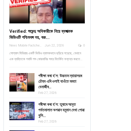
Verified: শুভেন্দু অধিকারীকে নিয়ে ব্যঙ্গাত্মক
ভিডিওটি পশ্চিমবঙ্গ নয়, বরং…
News Mobile Factcheck Bureau
Jun 22, 2026
0
সোশ্যাল মিডিয়ায় একটি ভিডিও ব্যাপকভাবে ছড়িয়ে পড়েছে, যেখানে
এক ব্যক্তিকে গবাদি পশু কোরবানির সময় বিতর্কিত মন্তব্য করতে…
পৰীক্ষা কৰা হ’ল: উচ্চতম ন্যায়ালয়ৰ
চৌহদ এৰি ওলাই যাওঁতে মমতা
বেনাৰ্জীৰ…
Feb 27, 2026
পৰীক্ষা কৰা হ’ল: তুষাৰে আবৃত
পৰ্বতমালাত ভগৱান হনুমান দেখা পোৱা
বুলি…
Feb 27, 2026