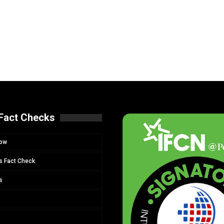
Fact Checks
Now
s Fact Check
s