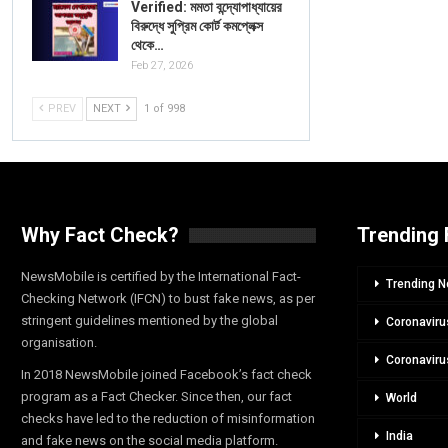
Verified: মমতা বন্দ্যোপাধ্যায়ের
বিরুদ্ধে সুপ্রিম কোর্ট কমপ্লেক্স
থেকে…
Feb 27, 2026
PREV
NEXT
1 of 998
Why Fact Check?
Trending 
NewsMobile is certified by the International Fact-
Trending 
Checking Network (IFCN) to bust fake news, as per
stringent guidelines mentioned by the global
Coronaviru
organisation.
Coronaviru
In 2018 NewsMobile joined Facebook’s fact check
program as a Fact Checker. Since then, our fact
World
checks have led to the reduction of misinformation
India
and fake news on the social media platform.