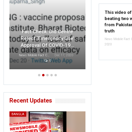
This video o
beating two 
from Pakistan
Fact Check: O
truth
Fact Check: Did Centre
Indian F
Reject ‘Emergency Use’
Disrespected 
Approval Of COVID-19…
2020
T
News Mobile Fact Check Bureau
Dec 17, 2020
0
Sonali Khatta
D
Recent Updates
BANGLA