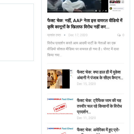
फैक्ट चेक: नहीं, AAP नेता इस वायरल वीडियो में
कृषि कानूनों के खिलाफ विरोध नहीं कर…
Fact Check: No, AAP
प्रशांत टम्टा
Dec 17, 2020
0
Leaders Are NOT
Verified: শুভেন্দু অধিকার
विरोध प्रदर्शन करते आम आदमी पार्टी के नेताओं का एक
Protesting Against Farm
ব্যঙ্গাত্মক ভিডিওটি পশ্চিমবঙ্
वीडियो सोशल मीडिया पर वायरल हो गया है। पोस्ट में दावा
Laws In The Viral…
किया गया…
News Mobile Factcheck Bureau
Jun 2
Sonali Khatta
Dec 14, 2020
0
0
फैक्ट चेक: क्या हाल ही में मुकेश
अंबानी ने पंजाब के सीएम कैप्टन…
Dec 15, 2020
फैक्ट चेक: ट्रैफिक जाम की यह
तस्वीर चल रहे किसानों के विरोध
प्रदर्शन…
Dec 11, 2020
फैक्ट चेक: अमेरिका में हुए प्रो-