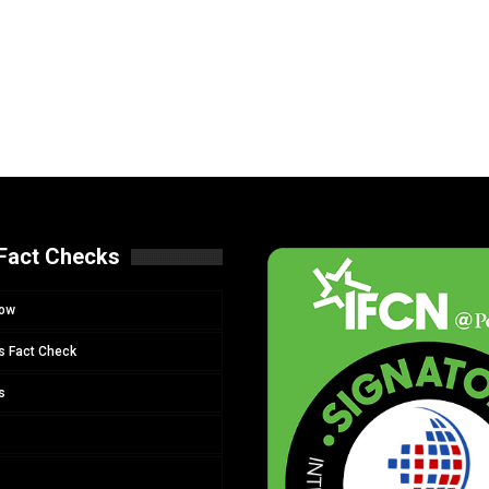
Fact Checks
Now
s Fact Check
s