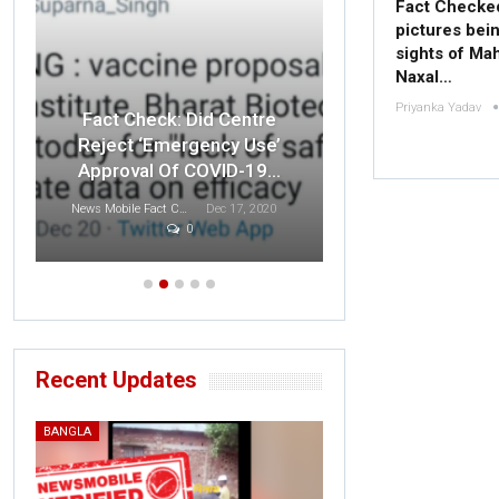
Fact Checked
pictures bei
sights of Ma
Naxal…
Priyanka Yadav
Fact Check: O
Fact Check: Did Centre
Indian F
Reject ‘Emergency Use’
Disrespected 
Approval Of COVID-19…
T
News Mobile Fact Check Bureau
Dec 17, 2020
0
Sonali Khatta
D
Recent Updates
BANGLA