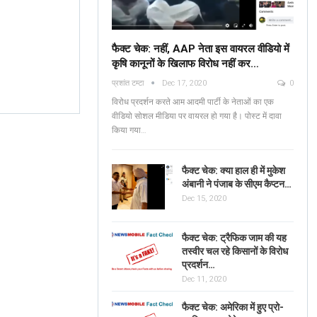
फैक्ट चेक: नहीं, AAP नेता इस वायरल वीडियो में
कृषि कानूनों के खिलाफ विरोध नहीं कर…
Fact Check: No, AAP
प्रशांत टम्टा
Dec 17, 2020
0
Leaders Are NOT
Verified: শুভেন্দু অধিকার
विरोध प्रदर्शन करते आम आदमी पार्टी के नेताओं का एक
Protesting Against Farm
ব্যঙ্গাত্মক ভিডিওটি পশ্চিমবঙ্
वीडियो सोशल मीडिया पर वायरल हो गया है। पोस्ट में दावा
Laws In The Viral…
किया गया…
News Mobile Factcheck Bureau
Jun 2
Sonali Khatta
Dec 14, 2020
0
0
फैक्ट चेक: क्या हाल ही में मुकेश
अंबानी ने पंजाब के सीएम कैप्टन…
Dec 15, 2020
फैक्ट चेक: ट्रैफिक जाम की यह
तस्वीर चल रहे किसानों के विरोध
प्रदर्शन…
Dec 11, 2020
फैक्ट चेक: अमेरिका में हुए प्रो-