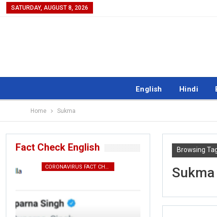
SATURDAY, AUGUST 8, 2026
English
Hindi
Home
Sukma
Fact Check English
Browsing Ta
CORONAVIRUS FACT CHECK
ENGL
Sukma