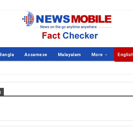
Bangla
Assamese
Malayalam
More
Englis
g
ISH
ENGLISH