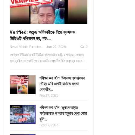
Verified: শুভেন্দু অধিকারীকে নিয়ে ব্যঙ্গাত্মক
ভিডিওটি পশ্চিমবঙ্গ নয়, বরং…
News Mobile Factcheck Bureau
Jun 22, 2026
0
সোশ্যাল মিডিয়ায় একটি ভিডিও ব্যাপকভাবে ছড়িয়ে পড়েছে, যেখানে
এক ব্যক্তিকে গবাদি পশু কোরবানির সময় বিতর্কিত মন্তব্য করতে…
পৰীক্ষা কৰা হ’ল: উচ্চতম ন্যায়ালয়ৰ
চৌহদ এৰি ওলাই যাওঁতে মমতা
বেনাৰ্জীৰ…
Feb 27, 2026
পৰীক্ষা কৰা হ’ল: তুষাৰে আবৃত
পৰ্বতমালাত ভগৱান হনুমান দেখা পোৱা
বুলি…
Feb 27, 2026