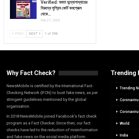
Verified: মমতা বন্দ্যোপাধ্যায়ের
বিরুদ্ধে সুপ্রিম কোর্ট কমপ্লেক্স
থেকে…
Feb 27, 2026
PREV
NEXT
1 of 998
Why Fact Check?
Trending 
NewsMobile is certified by the International Fact-
Trending 
Checking Network (IFCN) to bust fake news, as per
stringent guidelines mentioned by the global
Coronaviru
organisation.
Coronaviru
In 2018 NewsMobile joined Facebook’s fact check
program as a Fact Checker. Since then, our fact
World
checks have led to the reduction of misinformation
India
and fake news on the social media platform.