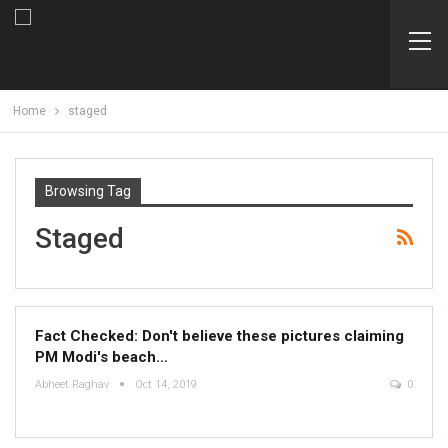
Home
staged
Browsing Tag
Staged
Fact Checked: Don't believe these pictures claiming
PM Modi's beach…
Abheet Raghav
Oct 14, 2019
0