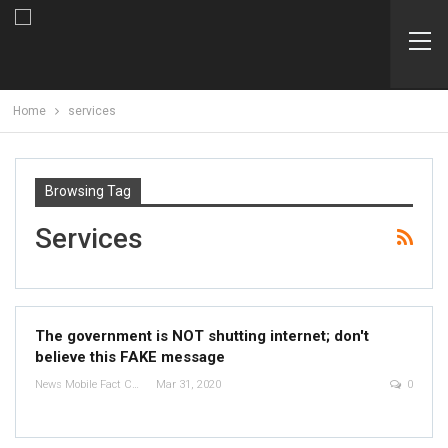
Home
services
Browsing Tag
Services
The government is NOT shutting internet; don't
believe this FAKE message
News Mobile Fact Check Bureau
Mar 31, 2020
0