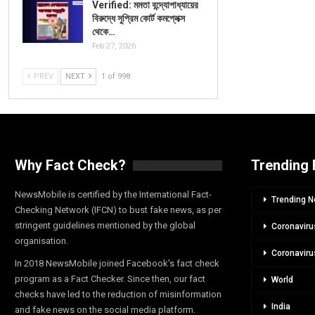
Verified: মমতা বন্দ্যোপাধ্যায়ের
বিরুদ্ধে সুপ্রিম কোর্ট কমপ্লেক্স
থেকে…
Feb 27, 2026
PREV
NEXT
1 of 998
Why Fact Check?
Trending 
NewsMobile is certified by the International Fact-
Trending 
Checking Network (IFCN) to bust fake news, as per
stringent guidelines mentioned by the global
Coronaviru
organisation.
Coronaviru
In 2018 NewsMobile joined Facebook’s fact check
program as a Fact Checker. Since then, our fact
World
checks have led to the reduction of misinformation
India
and fake news on the social media platform.