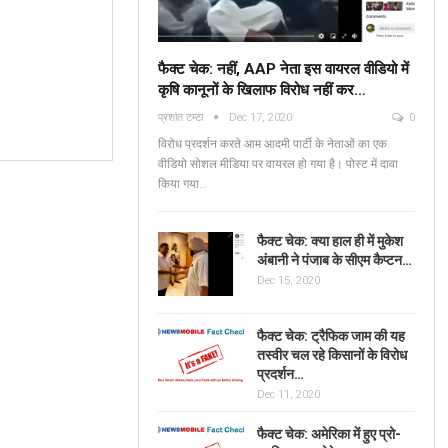
फैक्ट चेक: नहीं, AAP नेता इस वायरल वीडियो में
कृषि कानूनों के खिलाफ विरोध नहीं कर…
Fact Check: No, AAP
प्रशांत टम्टा
Dec 17, 2020
0
Leaders Are NOT
Verified: শুভেন্দু অধিকার
विरोध प्रदर्शन करते आम आदमी पार्टी के नेताओं का एक
Protesting Against Farm
ব্যঙ্গাত্মক ভিডিওটি পশ্চিমবঙ্
वीडियो सोशल मीडिया पर वायरल हो गया है। पोस्ट में दावा
Laws In The Viral…
किया गया…
News Mobile Factcheck Bureau
Jun 2
Sonali Khatta
Dec 14, 2020
0
0
फैक्ट चेक: क्या हाल ही में मुकेश
अंबानी ने पंजाब के सीएम कैप्टन…
Dec 15, 2020
फैक्ट चेक: ट्रैफिक जाम की यह
तस्वीर चल रहे किसानों के विरोध
प्रदर्शन…
Dec 11, 2020
फैक्ट चेक: अमेरिका में हुए प्रो-