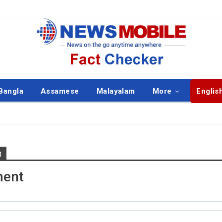
Bangla
Assamese
Malayalam
More
Englis
g
ISH
ENGLISH
ment