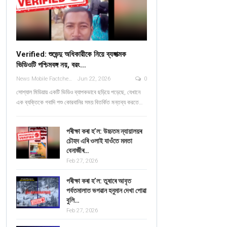
Verified: শুভেন্দু অধিকারীকে নিয়ে ব্যঙ্গাত্মক
ভিডিওটি পশ্চিমবঙ্গ নয়, বরং…
News Mobile Factcheck Bureau
Jun 22, 2026
0
সোশ্যাল মিডিয়ায় একটি ভিডিও ব্যাপকভাবে ছড়িয়ে পড়েছে, যেখানে
এক ব্যক্তিকে গবাদি পশু কোরবানির সময় বিতর্কিত মন্তব্য করতে…
পৰীক্ষা কৰা হ’ল: উচ্চতম ন্যায়ালয়ৰ
চৌহদ এৰি ওলাই যাওঁতে মমতা
বেনাৰ্জীৰ…
Feb 27, 2026
পৰীক্ষা কৰা হ’ল: তুষাৰে আবৃত
পৰ্বতমালাত ভগৱান হনুমান দেখা পোৱা
বুলি…
Feb 27, 2026