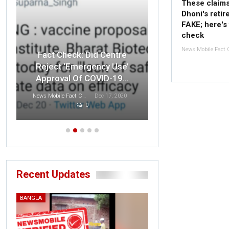
These claim
Dhoni's reti
FAKE; here's 
check
Fact Check: O
Fact Check: Did Centre
Indian F
Reject ‘Emergency Use’
Disrespected 
Approval Of COVID-19…
T
News Mobile Fact Check Bureau
Dec 17, 2020
0
Sonali Khatta
D
Recent Updates
BANGLA