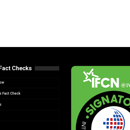
Fact Checks
Now
s Fact Check
s