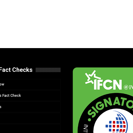
Fact Checks
Now
s Fact Check
s