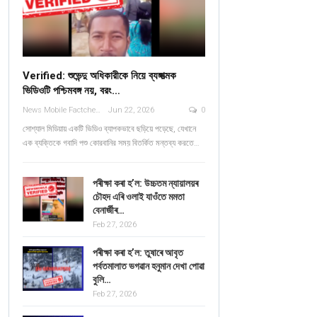
Verified: শুভেন্দু অধিকারীকে নিয়ে ব্যঙ্গাত্মক
ভিডিওটি পশ্চিমবঙ্গ নয়, বরং…
News Mobile Factcheck Bureau
Jun 22, 2026
0
সোশ্যাল মিডিয়ায় একটি ভিডিও ব্যাপকভাবে ছড়িয়ে পড়েছে, যেখানে
এক ব্যক্তিকে গবাদি পশু কোরবানির সময় বিতর্কিত মন্তব্য করতে…
পৰীক্ষা কৰা হ’ল: উচ্চতম ন্যায়ালয়ৰ
চৌহদ এৰি ওলাই যাওঁতে মমতা
বেনাৰ্জীৰ…
Feb 27, 2026
পৰীক্ষা কৰা হ’ল: তুষাৰে আবৃত
পৰ্বতমালাত ভগৱান হনুমান দেখা পোৱা
বুলি…
Feb 27, 2026