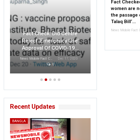
Fact Checke
women are no
the passage o
Talaq Bill’…
Fact Check: O
Fact Check: Did Centre
Indian F
Reject ‘Emergency Use’
Disrespected 
Approval Of COVID-19…
T
News Mobile Fact Check Bureau
Dec 17, 2020
0
Sonali Khatta
D
Recent Updates
BANGLA