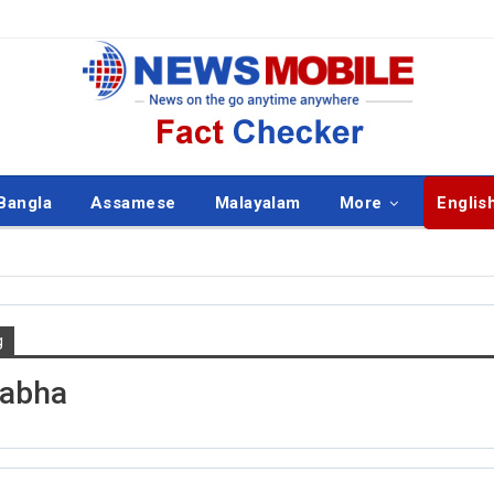
Bangla
Assamese
Malayalam
More
Englis
g
ISH
ENGLISH
Sabha