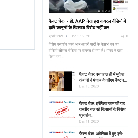
फैक्ट चेक: नहीं, AAP नेता इस वायरल वीडियो में
कृषि कानूनों के खिलाफ विरोध नहीं कर…
Fact Check: No, AAP
प्रशांत टम्टा
Dec 17, 2020
0
Leaders Are NOT
Verified: শুভেন্দু অধিকার
विरोध प्रदर्शन करते आम आदमी पार्टी के नेताओं का एक
Protesting Against Farm
ব্যঙ্গাত্মক ভিডিওটি পশ্চিমবঙ্
वीडियो सोशल मीडिया पर वायरल हो गया है। पोस्ट में दावा
Laws In The Viral…
किया गया…
News Mobile Factcheck Bureau
Jun 2
Sonali Khatta
Dec 14, 2020
0
0
फैक्ट चेक: क्या हाल ही में मुकेश
अंबानी ने पंजाब के सीएम कैप्टन…
Dec 15, 2020
फैक्ट चेक: ट्रैफिक जाम की यह
तस्वीर चल रहे किसानों के विरोध
प्रदर्शन…
Dec 11, 2020
फैक्ट चेक: अमेरिका में हुए प्रो-