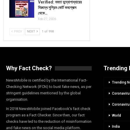
Verified: মমতা বন্দ্যোপাধ্যায়ের
বিরুদ্ধে সুপ্রিম কোর্ট কমপ্লেক্স
থেকে…
Feb 27, 2026
PREV
NEXT
1 of 998
Why Fact Check?
Trending 
NewsMobile is certified by the International Fact-
Trending 
Checking Network (IFCN) to bust fake news, as per
stringent guidelines mentioned by the global
Coronaviru
organisation.
Coronaviru
In 2018 NewsMobile joined Facebook’s fact check
program as a Fact Checker. Since then, our fact
World
checks have led to the reduction of misinformation
India
and fake news on the social media platform.