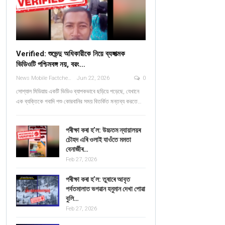
Verified: শুভেন্দু অধিকারীকে নিয়ে ব্যঙ্গাত্মক
ভিডিওটি পশ্চিমবঙ্গ নয়, বরং…
News Mobile Factcheck Bureau
Jun 22, 2026
0
সোশ্যাল মিডিয়ায় একটি ভিডিও ব্যাপকভাবে ছড়িয়ে পড়েছে, যেখানে
এক ব্যক্তিকে গবাদি পশু কোরবানির সময় বিতর্কিত মন্তব্য করতে…
পৰীক্ষা কৰা হ’ল: উচ্চতম ন্যায়ালয়ৰ
চৌহদ এৰি ওলাই যাওঁতে মমতা
বেনাৰ্জীৰ…
Feb 27, 2026
পৰীক্ষা কৰা হ’ল: তুষাৰে আবৃত
পৰ্বতমালাত ভগৱান হনুমান দেখা পোৱা
বুলি…
Feb 27, 2026