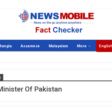
Bangla
Assamese
Malayalam
More
Englis
g
ISH
ENGLISH
inister Of Pakistan