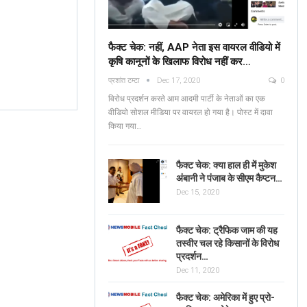
फैक्ट चेक: नहीं, AAP नेता इस वायरल वीडियो में
कृषि कानूनों के खिलाफ विरोध नहीं कर…
Fact Check: No, AAP
प्रशांत टम्टा
Dec 17, 2020
0
Leaders Are NOT
Verified: শুভেন্দু অধিকার
विरोध प्रदर्शन करते आम आदमी पार्टी के नेताओं का एक
Protesting Against Farm
ব্যঙ্গাত্মক ভিডিওটি পশ্চিমবঙ্
वीडियो सोशल मीडिया पर वायरल हो गया है। पोस्ट में दावा
Laws In The Viral…
किया गया…
News Mobile Factcheck Bureau
Jun 2
Sonali Khatta
Dec 14, 2020
0
0
फैक्ट चेक: क्या हाल ही में मुकेश
अंबानी ने पंजाब के सीएम कैप्टन…
Dec 15, 2020
फैक्ट चेक: ट्रैफिक जाम की यह
तस्वीर चल रहे किसानों के विरोध
प्रदर्शन…
Dec 11, 2020
फैक्ट चेक: अमेरिका में हुए प्रो-