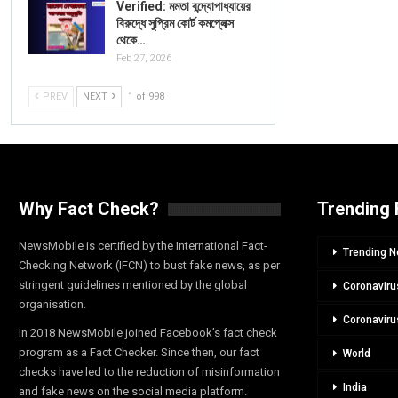
Verified: মমতা বন্দ্যোপাধ্যায়ের
বিরুদ্ধে সুপ্রিম কোর্ট কমপ্লেক্স
থেকে…
Feb 27, 2026
PREV
NEXT
1 of 998
Why Fact Check?
Trending 
NewsMobile is certified by the International Fact-
Trending 
Checking Network (IFCN) to bust fake news, as per
stringent guidelines mentioned by the global
Coronaviru
organisation.
Coronaviru
In 2018 NewsMobile joined Facebook’s fact check
program as a Fact Checker. Since then, our fact
World
checks have led to the reduction of misinformation
India
and fake news on the social media platform.