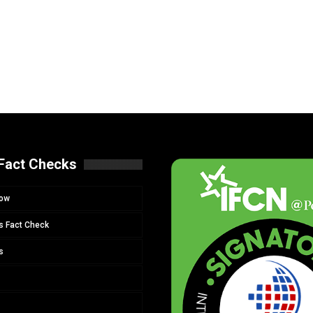
Fact Checks
Now
s Fact Check
s