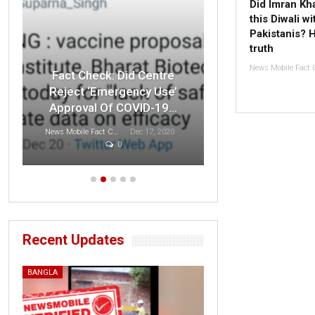
Did Imran Kh
this Diwali w
Pakistanis? H
truth
Fact Check: O
Fact Check: Did Centre
Indian F
Reject ‘Emergency Use’
Disrespected 
Approval Of COVID-19…
T
News Mobile Fact Check Bureau
Dec 17, 2020
0
Sonali Khatta
D
Recent Updates
BANGLA