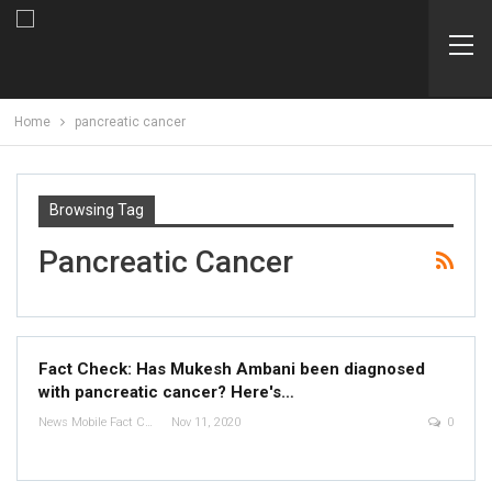
Home
pancreatic cancer
Browsing Tag
Pancreatic Cancer
Fact Check: Has Mukesh Ambani been diagnosed
with pancreatic cancer? Here's…
News Mobile Fact Check Bureau
Nov 11, 2020
0