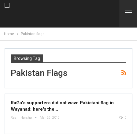
Home
Pakistan flags
Browsing Tag
Pakistan Flags
RaGa's supporters did not wave Pakistani flag in
Wayanad; here's the…
Rashi Harsha
Mar 29, 2019
0