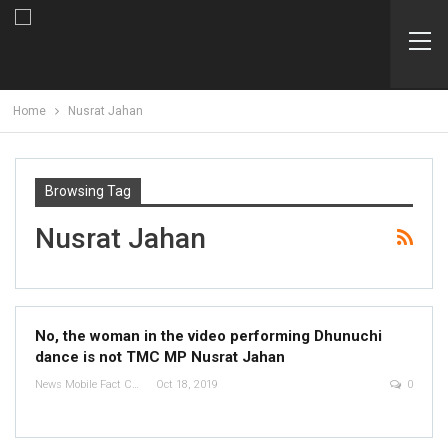
Home
Nusrat Jahan
Browsing Tag
Nusrat Jahan
No, the woman in the video performing Dhunuchi
dance is not TMC MP Nusrat Jahan
News Mobile Fact Check Bureau
Oct 18, 2019
0