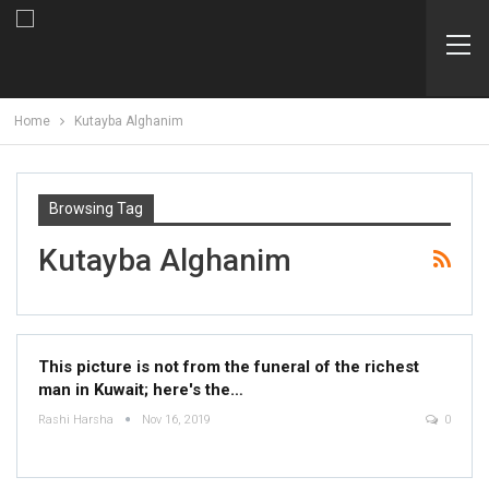
Home
Kutayba Alghanim
Browsing Tag
Kutayba Alghanim
This picture is not from the funeral of the richest
man in Kuwait; here's the…
Rashi Harsha
Nov 16, 2019
0