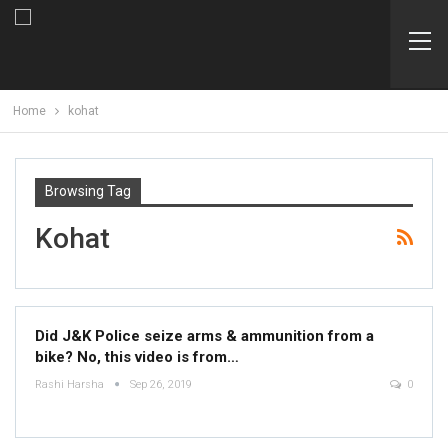
Home
kohat
Browsing Tag
Kohat
Did J&K Police seize arms & ammunition from a
bike? No, this video is from…
Rashi Harsha
Sep 26, 2019
0