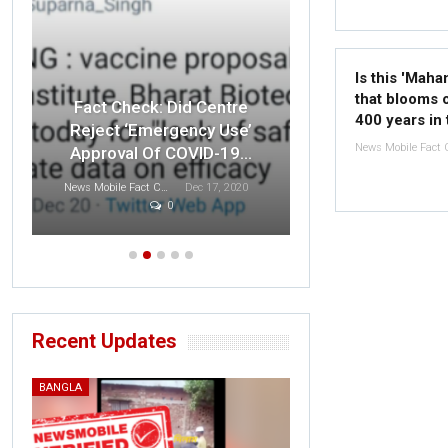
Is this 'Maha
that blooms 
Fact Check: O
Fact Check: Did Centre
400 years in
Indian F
Reject ‘Emergency Use’
Disrespected 
Approval Of COVID-19…
T
News Mobile Fact Check Bureau
Dec 17, 2020
0
Sonali Khatta
D
Recent Updates
BANGLA