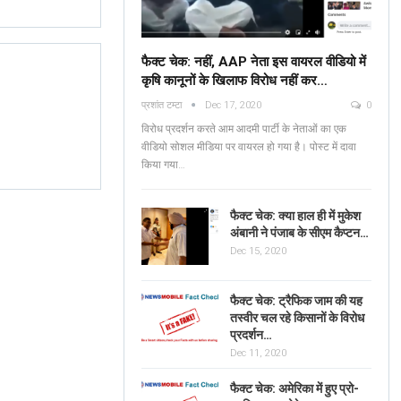
फैक्ट चेक: नहीं, AAP नेता इस वायरल वीडियो में
कृषि कानूनों के खिलाफ विरोध नहीं कर…
Fact Check: No, AAP
प्रशांत टम्टा
Dec 17, 2020
0
Leaders Are NOT
Verified: শুভেন্দু অধিকার
विरोध प्रदर्शन करते आम आदमी पार्टी के नेताओं का एक
Protesting Against Farm
ব্যঙ্গাত্মক ভিডিওটি পশ্চিমবঙ্
वीडियो सोशल मीडिया पर वायरल हो गया है। पोस्ट में दावा
Laws In The Viral…
किया गया…
News Mobile Factcheck Bureau
Jun 2
Sonali Khatta
Dec 14, 2020
0
0
फैक्ट चेक: क्या हाल ही में मुकेश
अंबानी ने पंजाब के सीएम कैप्टन…
Dec 15, 2020
फैक्ट चेक: ट्रैफिक जाम की यह
तस्वीर चल रहे किसानों के विरोध
प्रदर्शन…
Dec 11, 2020
फैक्ट चेक: अमेरिका में हुए प्रो-