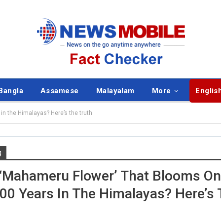
Bangla
Assamese
Malayalam
More
Englis
in the Himalayas? Here’s the truth
g
ISH
ENGLISH
s ‘Mahameru Flower’ That Blooms O
00 Years In The Himalayas? Here’s