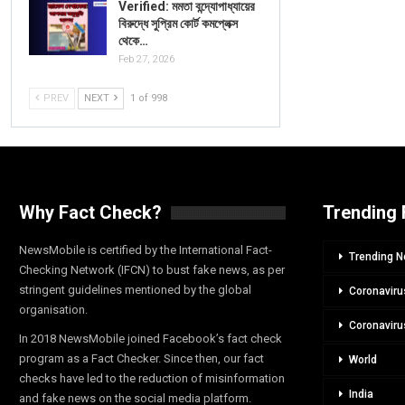
Verified: মমতা বন্দ্যোপাধ্যায়ের
বিরুদ্ধে সুপ্রিম কোর্ট কমপ্লেক্স
থেকে…
Feb 27, 2026
PREV
NEXT
1 of 998
Why Fact Check?
Trending 
NewsMobile is certified by the International Fact-
Trending 
Checking Network (IFCN) to bust fake news, as per
stringent guidelines mentioned by the global
Coronaviru
organisation.
Coronaviru
In 2018 NewsMobile joined Facebook’s fact check
program as a Fact Checker. Since then, our fact
World
checks have led to the reduction of misinformation
India
and fake news on the social media platform.