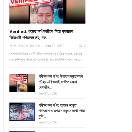
Verified: শুভেন্দু অধিকারীকে নিয়ে ব্যঙ্গাত্মক
ভিডিওটি পশ্চিমবঙ্গ নয়, বরং…
News Mobile Factcheck Bureau
Jun 22, 2026
0
সোশ্যাল মিডিয়ায় একটি ভিডিও ব্যাপকভাবে ছড়িয়ে পড়েছে, যেখানে
এক ব্যক্তিকে গবাদি পশু কোরবানির সময় বিতর্কিত মন্তব্য করতে…
পৰীক্ষা কৰা হ’ল: উচ্চতম ন্যায়ালয়ৰ
চৌহদ এৰি ওলাই যাওঁতে মমতা
বেনাৰ্জীৰ…
Feb 27, 2026
পৰীক্ষা কৰা হ’ল: তুষাৰে আবৃত
পৰ্বতমালাত ভগৱান হনুমান দেখা পোৱা
বুলি…
Feb 27, 2026