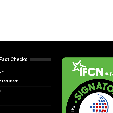
Fact Checks
Now
s Fact Check
s