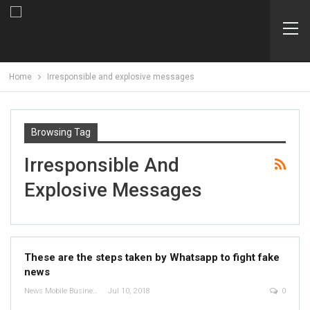
Home
Irresponsible and explosive messages
Browsing Tag
Irresponsible And
Explosive Messages
These are the steps taken by Whatsapp to fight fake
news
News Mobile Business Bureau
Jul 10, 2018
0