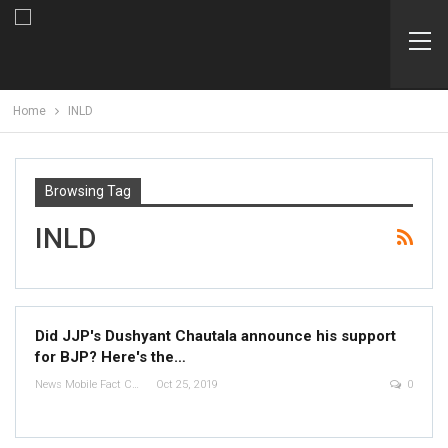
Home
INLD
Browsing Tag
INLD
Did JJP's Dushyant Chautala announce his support
for BJP? Here's the…
News Mobile Fact Check Bureau
Oct 25, 2019
0