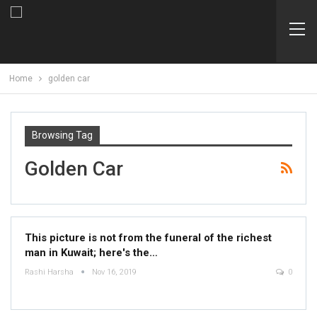
Home
golden car
Browsing Tag
Golden Car
This picture is not from the funeral of the richest
man in Kuwait; here's the…
Rashi Harsha
Nov 16, 2019
0