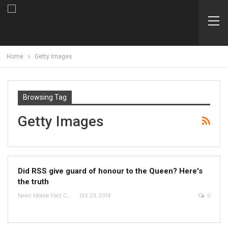
Home
Getty Images
Browsing Tag
Getty Images
Did RSS give guard of honour to the Queen? Here's
the truth
News Mobile Fact Check Bureau
Oct 23, 2019
0