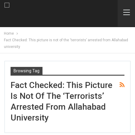
Home
Fact Checked: This picture is not of the ‘terrorists’ arrested from Allahabad
university
Browsing Tag
Fact Checked: This Picture
Is Not Of The ‘terrorists’
Arrested From Allahabad
University