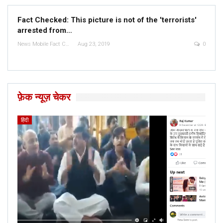
Fact Checked: This picture is not of the 'terrorists'
arrested from…
News Mobile Fact Check Bureau
Aug 23, 2019
0
फ़ेक न्यूज़ चेकर
हिंदी