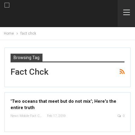
Home
fact chck
Browsing Tag
Fact Chck
'Two oceans that meet but do not mix'; Here's the
entire truth
News Mobile Fact Check Bureau
Feb 17, 2019
0