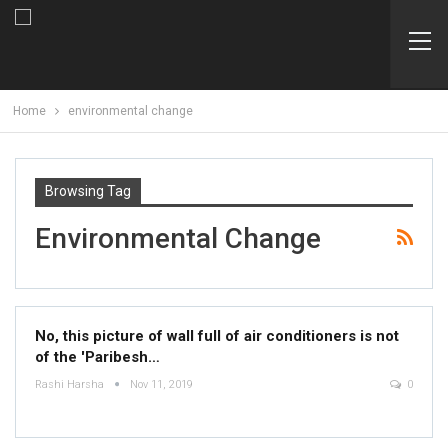
Home
environmental change
Browsing Tag
Environmental Change
No, this picture of wall full of air conditioners is not
of the 'Paribesh…
Rashi Harsha
Nov 11, 2019
0