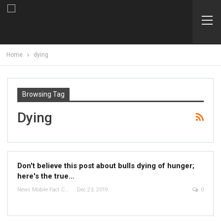
Home
dying
Browsing Tag
Dying
Don't believe this post about bulls dying of hunger;
here's the true…
News Mobile Fact Check Bureau
Dec 23, 2019
0