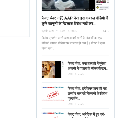
फैक्ट चेक: नहीं, AAP नेता इस वायरल वीडियो में
कृषि कानूनों के खिलाफ विरोध नहीं कर…
Fact Check: No, AAP
प्रशांत टम्टा
Dec 17, 2020
0
Leaders Are NOT
Verified: শুভেন্দু অধিকার
विरोध प्रदर्शन करते आम आदमी पार्टी के नेताओं का एक
Protesting Against Farm
ব্যঙ্গাত্মক ভিডিওটি পশ্চিমবঙ্
वीडियो सोशल मीडिया पर वायरल हो गया है। पोस्ट में दावा
Laws In The Viral…
किया गया…
News Mobile Factcheck Bureau
Jun 2
Sonali Khatta
Dec 14, 2020
0
0
फैक्ट चेक: क्या हाल ही में मुकेश
अंबानी ने पंजाब के सीएम कैप्टन…
Dec 15, 2020
फैक्ट चेक: ट्रैफिक जाम की यह
तस्वीर चल रहे किसानों के विरोध
प्रदर्शन…
Dec 11, 2020
फैक्ट चेक: अमेरिका में हुए प्रो-