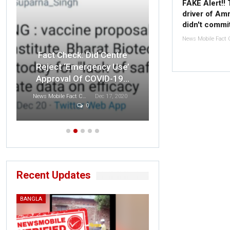
FAKE Alert!! 
driver of Amr
didn't commi
Fact Check: O
Fact Check: Did Centre
Indian F
Reject ‘Emergency Use’
Disrespected 
Approval Of COVID-19…
T
News Mobile Fact Check Bureau
Dec 17, 2020
0
Sonali Khatta
D
Recent Updates
BANGLA