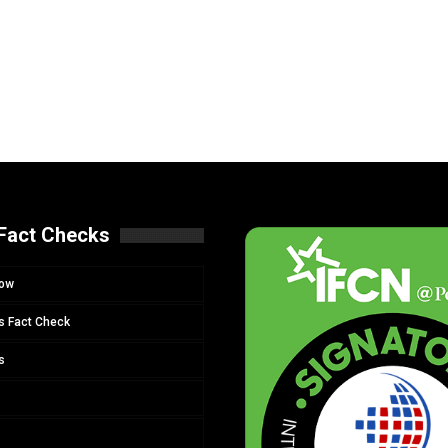
Fact Checks
Now
s Fact Check
s