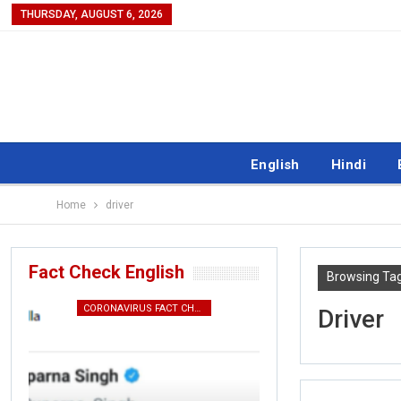
THURSDAY, AUGUST 6, 2026
English
Hindi
Home
driver
Fact Check English
Browsing Ta
CORONAVIRUS FACT CHECK
ENGL
Driver