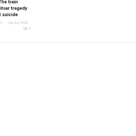
The train
itsar tragedy
t suicide
News Mobile Fact Check Bureau
Oct 24, 2018
Fact Check: Video Showing
0
ld Pictures Of
Protesters Raising Pro-
lag Being
Khalistan Slogans Is NOT
Falsely Linked
From…
o…
News Mobile Fact Check Bureau
Dec 16, 2020
ec 16, 2020
0
0