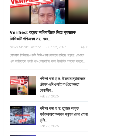
Verified: শুভেন্দু অধিকারীকে নিয়ে ব্যঙ্গাত্মক
ভিডিওটি পশ্চিমবঙ্গ নয়, বরং…
News Mobile Factcheck Bureau
Jun 22, 2026
0
সোশ্যাল মিডিয়ায় একটি ভিডিও ব্যাপকভাবে ছড়িয়ে পড়েছে, যেখানে
এক ব্যক্তিকে গবাদি পশু কোরবানির সময় বিতর্কিত মন্তব্য করতে…
পৰীক্ষা কৰা হ’ল: উচ্চতম ন্যায়ালয়ৰ
চৌহদ এৰি ওলাই যাওঁতে মমতা
বেনাৰ্জীৰ…
Feb 27, 2026
পৰীক্ষা কৰা হ’ল: তুষাৰে আবৃত
পৰ্বতমালাত ভগৱান হনুমান দেখা পোৱা
বুলি…
Feb 27, 2026