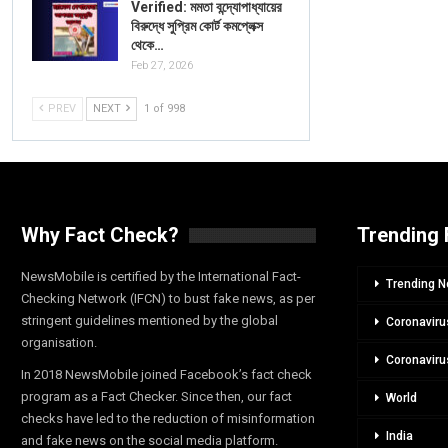
Verified: মমতা বন্দ্যোপাধ্যায়ের
বিরুদ্ধে সুপ্রিম কোর্ট কমপ্লেক্স
থেকে…
Feb 27, 2026
PREV
NEXT
1 of 998
Why Fact Check?
Trending 
NewsMobile is certified by the International Fact-
Trending 
Checking Network (IFCN) to bust fake news, as per
stringent guidelines mentioned by the global
Coronaviru
organisation.
Coronaviru
In 2018 NewsMobile joined Facebook’s fact check
program as a Fact Checker. Since then, our fact
World
checks have led to the reduction of misinformation
India
and fake news on the social media platform.