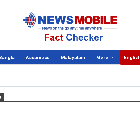
Bangla
Assamese
Malayalam
More
Englis
g
ISH
ENGLISH