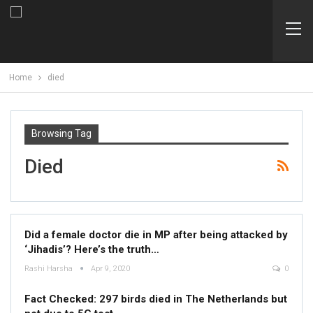
Home
died
Browsing Tag
Died
Did a female doctor die in MP after being attacked by
‘Jihadis’? Here’s the truth…
Rashi Harsha
Apr 9, 2020
0
Fact Checked: 297 birds died in The Netherlands but