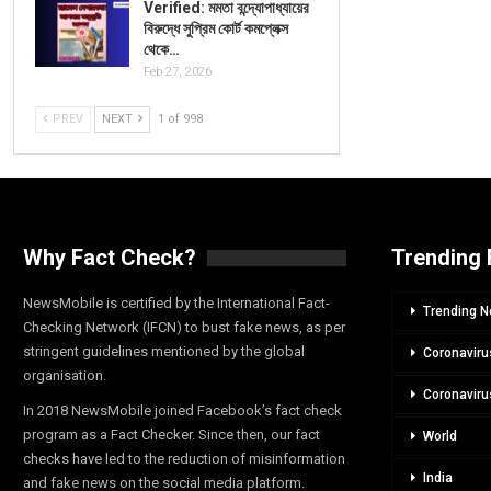
Verified: মমতা বন্দ্যোপাধ্যায়ের
বিরুদ্ধে সুপ্রিম কোর্ট কমপ্লেক্স
থেকে…
Feb 27, 2026
PREV
NEXT
1 of 998
Why Fact Check?
Trending 
NewsMobile is certified by the International Fact-
Trending 
Checking Network (IFCN) to bust fake news, as per
stringent guidelines mentioned by the global
Coronaviru
organisation.
Coronaviru
In 2018 NewsMobile joined Facebook’s fact check
program as a Fact Checker. Since then, our fact
World
checks have led to the reduction of misinformation
India
and fake news on the social media platform.