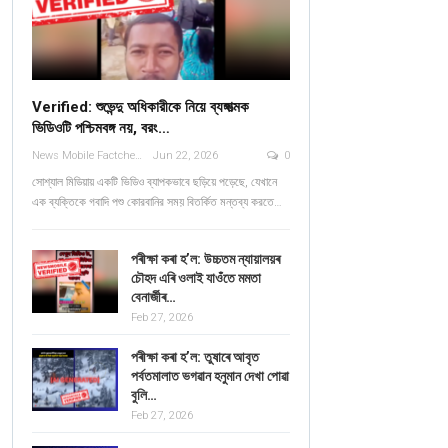
Verified: শুভেন্দু অধিকারীকে নিয়ে ব্যঙ্গাত্মক
ভিডিওটি পশ্চিমবঙ্গ নয়, বরং…
News Mobile Factcheck Bureau
Jun 22, 2026
0
সোশ্যাল মিডিয়ায় একটি ভিডিও ব্যাপকভাবে ছড়িয়ে পড়েছে, যেখানে
এক ব্যক্তিকে গবাদি পশু কোরবানির সময় বিতর্কিত মন্তব্য করতে…
পৰীক্ষা কৰা হ’ল: উচ্চতম ন্যায়ালয়ৰ
চৌহদ এৰি ওলাই যাওঁতে মমতা
বেনাৰ্জীৰ…
Feb 27, 2026
পৰীক্ষা কৰা হ’ল: তুষাৰে আবৃত
পৰ্বতমালাত ভগৱান হনুমান দেখা পোৱা
বুলি…
Feb 27, 2026