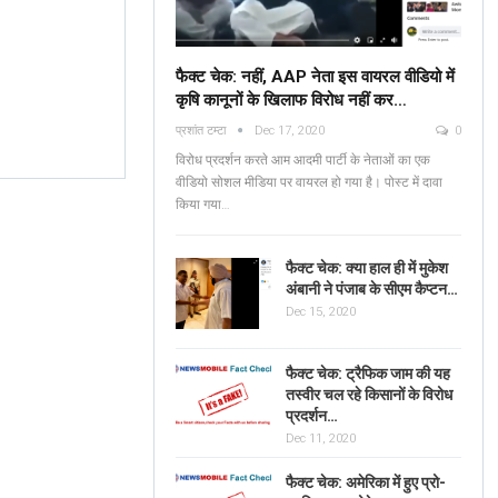
फैक्ट चेक: नहीं, AAP नेता इस वायरल वीडियो में
कृषि कानूनों के खिलाफ विरोध नहीं कर…
Fact Check: No, AAP
प्रशांत टम्टा
Dec 17, 2020
0
Leaders Are NOT
Verified: শুভেন্দু অধিকার
विरोध प्रदर्शन करते आम आदमी पार्टी के नेताओं का एक
Protesting Against Farm
ব্যঙ্গাত্মক ভিডিওটি পশ্চিমবঙ্
वीडियो सोशल मीडिया पर वायरल हो गया है। पोस्ट में दावा
Laws In The Viral…
किया गया…
News Mobile Factcheck Bureau
Jun 2
Sonali Khatta
Dec 14, 2020
0
0
फैक्ट चेक: क्या हाल ही में मुकेश
अंबानी ने पंजाब के सीएम कैप्टन…
Dec 15, 2020
फैक्ट चेक: ट्रैफिक जाम की यह
तस्वीर चल रहे किसानों के विरोध
प्रदर्शन…
Dec 11, 2020
फैक्ट चेक: अमेरिका में हुए प्रो-