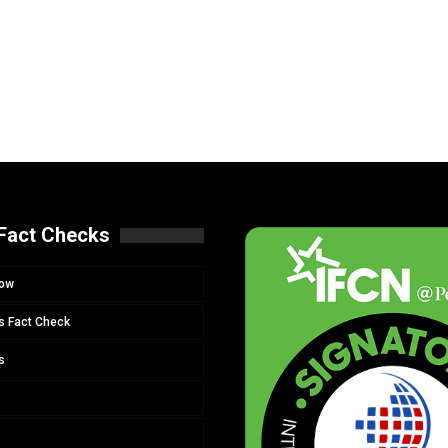
Fact Checks
Now
s Fact Check
s