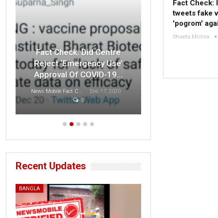
Fact Check: 
tweets fake vi
'pogrom' aga
Shweta Mishra
Fact Check: O
Fact Check: Did Centre
Indian F
Reject ‘Emergency Use’
Disrespected 
Approval Of COVID-19…
T
News Mobile Fact Check Bureau
Dec 17, 2020
0
Sonali Khatta
D
Recent Updates
BANGLA