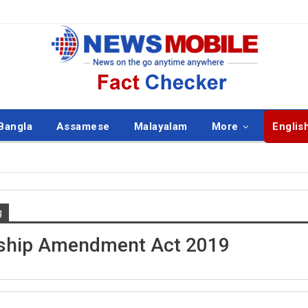
Bangla
Assamese
Malayalam
More
Englis
g
ISH
ENGLISH
nship Amendment Act 2019