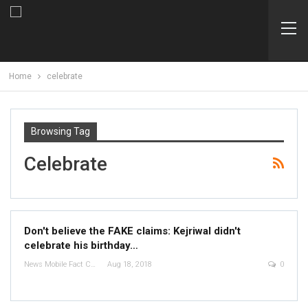
Home
celebrate
Browsing Tag
Celebrate
Don't believe the FAKE claims: Kejriwal didn't
celebrate his birthday…
News Mobile Fact Check Bureau
Aug 18, 2018
0