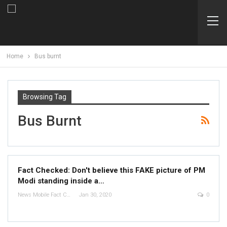
Home
Bus burnt
Browsing Tag
Bus Burnt
Fact Checked: Don't believe this FAKE picture of PM
Modi standing inside a…
News Mobile Fact Check Bureau
Jan 30, 2020
0