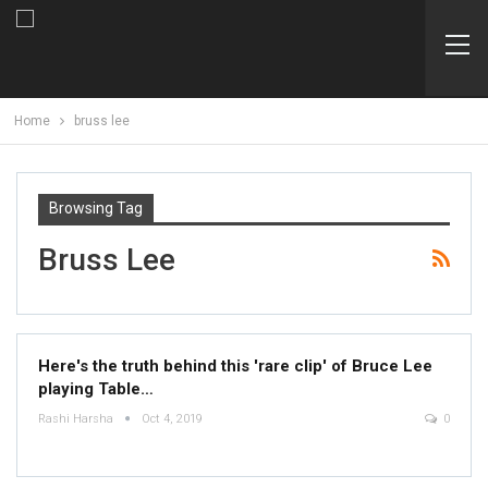
Home
bruss lee
Browsing Tag
Bruss Lee
Here's the truth behind this 'rare clip' of Bruce Lee
playing Table…
Rashi Harsha
Oct 4, 2019
0