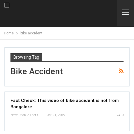
Home
bike accident
Browsing Tag
Bike Accident
Fact Check: This video of bike accident is not from
Bangalore
News Mobile Fact Check Bureau
Oct 21, 2019
0