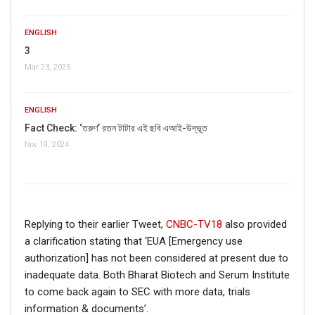
ENGLISH
3
Mar 23, 2025
ENGLISH
Fact Check: ‘তরুণ’ রতন টাটার এই ছবি এআই-উদ্ভূত
Nov 19, 2024
Replying to their earlier Tweet,
CNBC-TV18
also provided
a clarification stating that ‘EUA [Emergency use
authorization] has not been considered at present due to
inadequate data. Both Bharat Biotech and Serum Institute
to come back again to SEC with more data, trials
information & documents’.