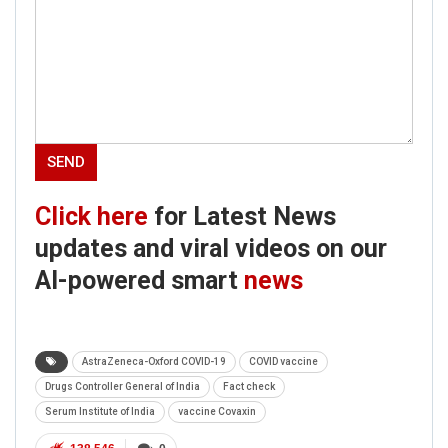
Click here
for Latest News
updates and viral videos on our
AI-powered smart
news
AstraZeneca-Oxford COVID-19
COVID vaccine
Drugs Controller General of India
Fact check
Serum Institute of India
vaccine Covaxin