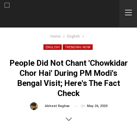
Home
English
ENGLISH
TRENDING NOW
People Did Not Chant 'Chowkidar
Chor Hai' During PM Modi's
Bengal Visit; Here's The Fact
Check
On
May 26, 2020
By
Abheet Raghav