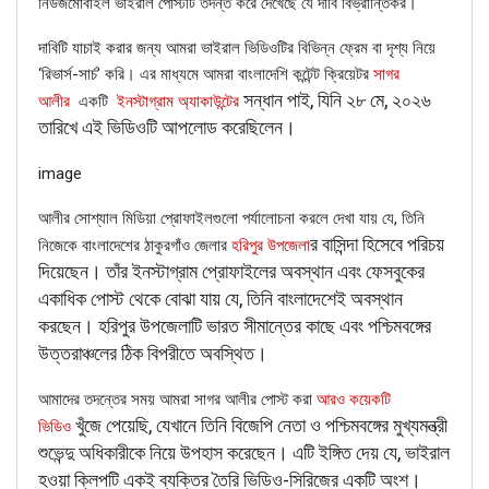
নিউজমোবাইল ভাইরাল পোস্টটি তদন্ত করে দেখেছে যে দাবি বিভ্রান্তিকর।
According to the caption, the video was shot when
দাবিটি যাচাই করার জন্য আমরা ভাইরাল ভিডিওটির বিভিন্ন ফ্রেম বা দৃশ্য নিয়ে
Congress supporters chanted ‘Chowkidar Chor Hai’ at a
‘রিভার্স-সার্চ’ করি। এর মাধ্যমে আমরা বাংলাদেশি কন্টেন্ট ক্রিয়েটর
সাগর
BJP rally in Bengaluru during the 2019 Lok Sabha election
সন্ধান পাই, যিনি ২৮ মে, ২০২৬
আলীর
একটি
ইনস্টাগ্রাম অ্যাকাউন্টের
campaigning.
তারিখে এই ভিডিওটি আপলোড করেছিলেন।
Putting our discoveries together, it was established that
the video in question has been doctored.
image
আলীর সোশ্যাল মিডিয়া প্রোফাইলগুলো পর্যালোচনা করলে দেখা যায় যে, তিনি
র বাসিন্দা হিসেবে পরিচয়
নিজেকে বাংলাদেশের ঠাকুরগাঁও জেলার
হরিপুর উপজেলা
দিয়েছেন। তাঁর ইনস্টাগ্রাম প্রোফাইলের অবস্থান এবং ফেসবুকের
একাধিক পোস্ট থেকে বোঝা যায় যে, তিনি বাংলাদেশেই অবস্থান
করছেন। হরিপুর উপজেলাটি ভারত সীমান্তের কাছে এবং পশ্চিমবঙ্গের
উত্তরাঞ্চলের ঠিক বিপরীতে অবস্থিত।
আমাদের তদন্তের সময় আমরা সাগর আলীর পোস্ট করা
আরও কয়েকটি
খুঁজে পেয়েছি, যেখানে তিনি বিজেপি নেতা ও পশ্চিমবঙ্গের মুখ্যমন্ত্রী
ভিডিও
শুভেন্দু অধিকারীকে নিয়ে উপহাস করেছেন। এটি ইঙ্গিত দেয় যে, ভাইরাল
হওয়া ক্লিপটি একই ব্যক্তির তৈরি ভিডিও-সিরিজের একটি অংশ।