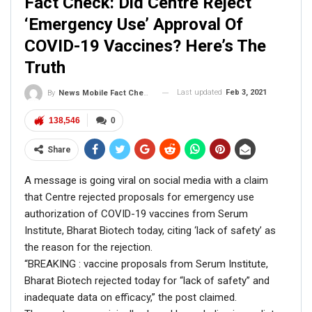
Fact Check: Did Centre Reject
‘Emergency Use’ Approval Of
COVID-19 Vaccines? Here’s The
Truth
Click here
for Latest News
Last updated
Feb 3, 2021
By
News Mobile Fact Check Bureau
updates and viral videos on our
138,546
0
AI-powered smart
news
Share
A message is going viral on social media with a claim
that Centre rejected proposals for emergency use
authorization of COVID-19 vaccines from Serum
Institute, Bharat Biotech today, citing ‘lack of safety’ as
the reason for the rejection.
“BREAKING : vaccine proposals from Serum Institute,
Bharat Biotech rejected today for “lack of safety” and
inadequate data on efficacy,” the post claimed.