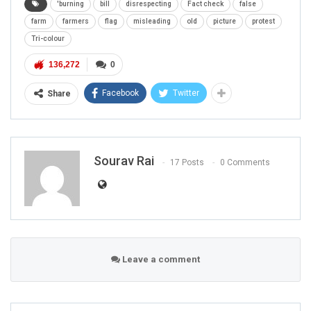
'burning
bill
disrespecting
Fact check
false
farm
farmers
flag
misleading
old
picture
protest
Tri-colour
136,272
0
Facebook
Twitter
Share
Sourav Rai
17 Posts
0 Comments
Leave a comment