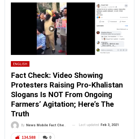
ENGLISH
Fact Check: Video Showing
Protesters Raising Pro-Khalistan
Slogans Is NOT From Ongoing
Farmers’ Agitation; Here’s The
Truth
Last updated
Feb 3, 2021
By
News Mobile Fact Check Bureau
134,588
0