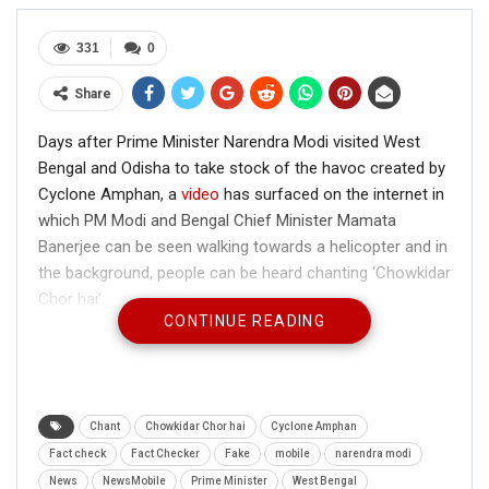
331
0
Share
Days after Prime Minister Narendra Modi visited West
Bengal and Odisha to take stock of the havoc created by
Cyclone Amphan, a
video
has surfaced on the internet in
which PM Modi and Bengal Chief Minister Mamata
Banerjee can be seen walking towards a helicopter and in
the background, people can be heard chanting ‘Chowkidar
Chor hai’.
CONTINUE READING
Chant
Chowkidar Chor hai
Cyclone Amphan
Fact check
Fact Checker
Fake
mobile
narendra modi
News
NewsMobile
Prime Minister
West Bengal