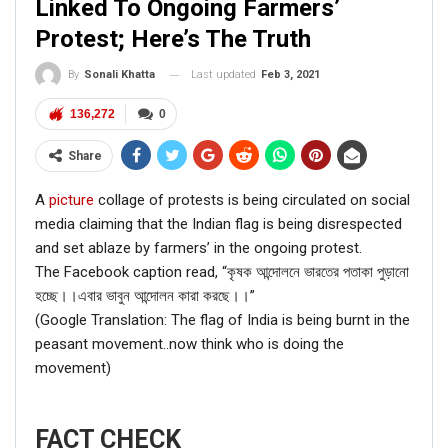
Linked To Ongoing Farmers’
Protest; Here’s The Truth
Last updated
Feb 3, 2021
By
Sonali Khatta
136,272
0
Share
A
picture
collage of protests is being circulated on social
media claiming that the Indian flag is being disrespected
and set ablaze by farmers’ in the ongoing protest.
The Facebook caption read, “কৃষক আন্দোলনে ভারতের পতাকা পুড়ানো
হচ্ছে।।এবার ভাবুন আন্দোলন কারা করছে।।”
(Google Translation: The flag of India is being burnt in the
peasant movement..now think who is doing the
movement)
FACT CHECK