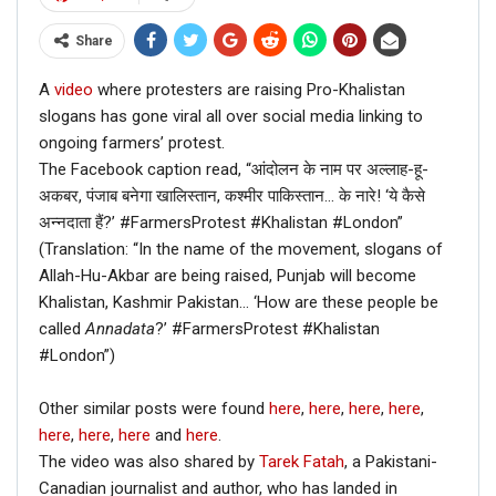
Share
A
video
where protesters are raising Pro-Khalistan
slogans has gone viral all over social media linking to
ongoing farmers’ protest.
The Facebook caption read, “आंदोलन के नाम पर अल्लाह-हू-
अकबर, पंजाब बनेगा खालिस्तान, कश्मीर पाकिस्तान… के नारे! ‘ये कैसे
अन्नदाता हैं?’ #FarmersProtest #Khalistan #London”
(Translation: “In the name of the movement, slogans of
Allah-Hu-Akbar are being raised, Punjab will become
Khalistan, Kashmir Pakistan… ‘How are these people be
called
Annadata
?’ #FarmersProtest #Khalistan
#London”)
Other similar posts were found
here
,
here
,
here
,
here
,
here
,
here
,
here
and
here
.
The video was also shared by
Tarek Fatah
, a Pakistani-
Canadian journalist and author, who has landed in