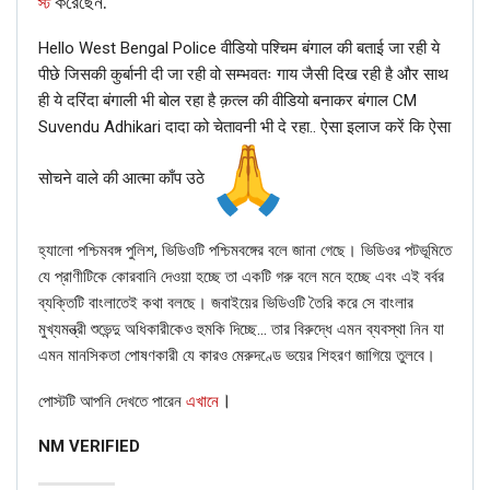
করেছেন:
স্ট
to be morphed.
Hello West Bengal Police वीडियो पश्चिम बंगाल की बताई जा रही ये
We extracted the keyframes of the video and put them
पीछे जिसकी कुर्बानी दी जा रही वो सम्भवतः गाय जैसी दिख रही है और साथ
through Reverse Image Search along with relevant
ही ये दरिंदा बंगाली भी बोल रहा है क़त्ल की वीडियो बनाकर बंगाल CM
keywords such as ‘PM Modi’, ‘Mamata Banerjee’, ‘West
Suvendu Adhikari दादा को चेतावनी भी दे रहा.. ऐसा इलाज करें कि ऐसा
Bengal’, ‘Cyclone Amphan’, etc. The search led us to the
same video which was uploaded on the official Facebook
सोचने वाले की आत्मा काँप उठे
page of ‘Akashvani Sangbad Kolkata’.
হ্যালো পশ্চিমবঙ্গ পুলিশ, ভিডিওটি পশ্চিমবঙ্গের বলে জানা গেছে। ভিডিওর পটভূমিতে
যে প্রাণীটিকে কোরবানি দেওয়া হচ্ছে তা একটি গরু বলে মনে হচ্ছে এবং এই বর্বর
ব্যক্তিটি বাংলাতেই কথা বলছে। জবাইয়ের ভিডিওটি তৈরি করে সে বাংলার
মুখ্যমন্ত্রী শুভেন্দু অধিকারীকেও হুমকি দিচ্ছে… তার বিরুদ্ধে এমন ব্যবস্থা নিন যা
এমন মানসিকতা পোষণকারী যে কারও মেরুদণ্ডে ভয়ের শিহরণ জাগিয়ে তুলবে।
।
পোস্টটি আপনি দেখতে পারেন
এখানে
NM VERIFIED