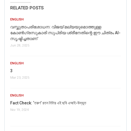
RELATED POSTS
ENGLISH
വസ്തുതാപരിശോധന: വിജയ് മല്യയുമൊത്തുള്ള
കോൺഗ്രസുകാരി സുപ്രിയ ശ്രീനേതിന്റെ ഈ ചിത്രം AI-
സൃഷ്ടിച്ചതാണ്
Jun 28, 2025
ENGLISH
3
Mar 23, 2025
ENGLISH
Fact Check: ‘তরুণ’ রতন টাটার এই ছবি এআই-উদ্ভূত
Nov 19, 2024