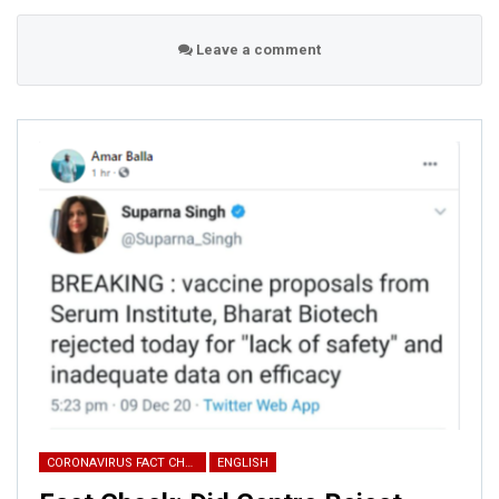
Leave a comment
Email
Phone
Picture/video
Picture/video url
Description
CORONAVIRUS FACT CHECK
ENGLISH