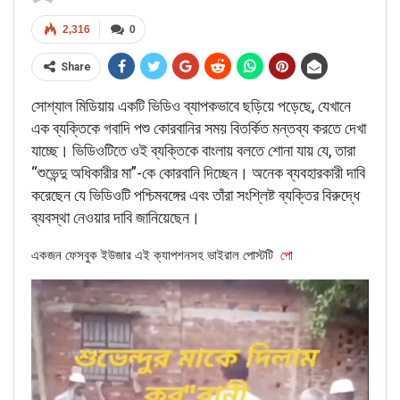
Times not far when the crowd will become
2,316
0
aggressive and start chasing BJP MLA’s
and MP’s.
#GharMeiGuskeMaro
Share
pic.twitter.com/gm2lfkZdFy
সোশ্যাল মিডিয়ায় একটি ভিডিও ব্যাপকভাবে ছড়িয়ে পড়েছে, যেখানে
— Praecursator
এক ব্যক্তিকে গবাদি পশু কোরবানির সময় বিতর্কিত মন্তব্য করতে দেখা
(@Praecursator007)
May 22, 2020
যাচ্ছে। ভিডিওটিতে ওই ব্যক্তিকে বাংলায় বলতে শোনা যায় যে, তারা
“শুভেন্দু অধিকারীর মা”-কে কোরবানি দিচ্ছেন। অনেক ব্যবহারকারী দাবি
করেছেন যে ভিডিওটি পশ্চিমবঙ্গের এবং তাঁরা সংশ্লিষ্ট ব্যক্তির বিরুদ্ধে
ব্যবস্থা নেওয়ার দাবি জানিয়েছেন।
ALSO READ:
Fact Check: Old
একজন ফেসবুক ইউজার এই ক্যাপশনসহ ভাইরাল পোস্টটি
পো
video of Sikhs distributing food
at railway station…
RELATED POSTS
BANGLA