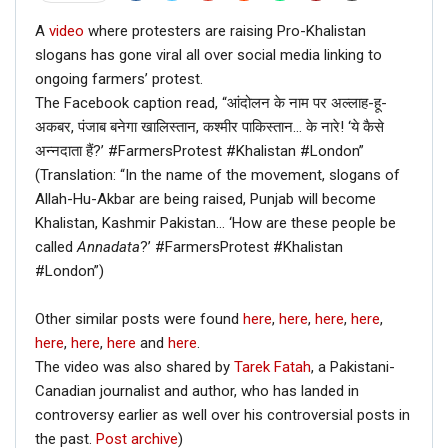
A
video
where protesters are raising Pro-Khalistan
slogans has gone viral all over social media linking to
ongoing farmers’ protest.
The Facebook caption read, “आंदोलन के नाम पर अल्लाह-हू-
अकबर, पंजाब बनेगा खालिस्तान, कश्मीर पाकिस्तान… के नारे! ‘ये कैसे
अन्नदाता हैं?’ #FarmersProtest #Khalistan #London”
(Translation: “In the name of the movement, slogans of
Allah-Hu-Akbar are being raised, Punjab will become
Khalistan, Kashmir Pakistan… ‘How are these people be
called
Annadata
?’ #FarmersProtest #Khalistan
#London”)
Other similar posts were found
here
,
here
,
here
,
here
,
here
,
here
,
here
and
here
.
The video was also shared by
Tarek Fatah
, a Pakistani-
Canadian journalist and author, who has landed in
controversy earlier as well over his controversial posts in
the past.
Post archive
)