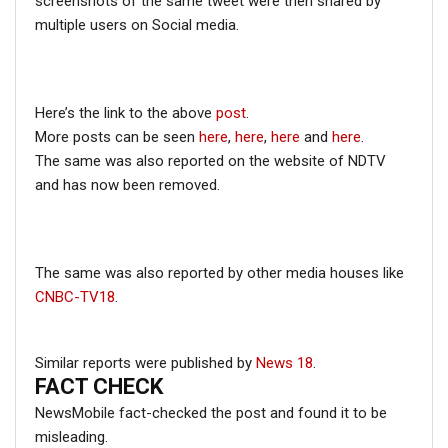
screenshots of the same tweet were then shared by
multiple users on Social media.
Here’s the link to the above
post
.
More posts can be seen
here
,
here
,
here
and
here
.
The same was also reported on the website of NDTV
and has now been removed.
The same was also reported by other media houses like
CNBC-TV18
.
Similar reports were published by
News 18
.
FACT CHECK
NewsMobile fact-checked the post and found it to be
misleading.