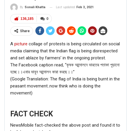
Last updated
Feb 3, 2021
By
Sonali Khatta
136,185
0
Share
A
picture
collage of protests is being circulated on social
media claiming that the Indian flag is being disrespected
and set ablaze by farmers’ in the ongoing protest.
The Facebook caption read, “কৃষক আন্দোলনে ভারতের পতাকা পুড়ানো
হচ্ছে।।এবার ভাবুন আন্দোলন কারা করছে।।”
(Google Translation: The flag of India is being burnt in the
peasant movement..now think who is doing the
movement)
FACT CHECK
NewsMobile fact-checked the above post and found it to