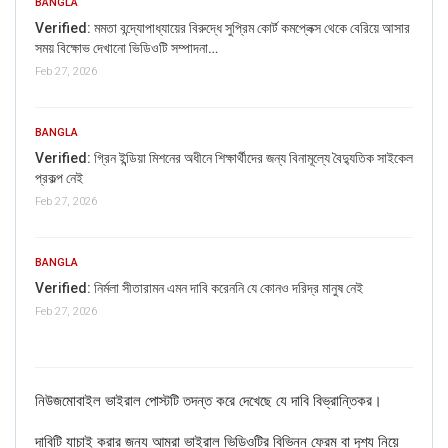
BANGLA
Verified: মমতা বন্দ্যোপাধ্যায়ের বিরুদ্ধে সুপ্রিম কোর্ট কমপ্লেক্স থেকে বেরিয়ে আসার
সময় বিক্ষোভ দেখানো ভিডিওটি সম্পাদনা…
Feb 27, 2026
BANGLA
Verified: গ্রিন ইন্ডিয়া মিশনের অধীনে শিক্ষার্থীদের জন্য বিনামূল্যে বৈদ্যুতিক সাইকেল
প্রকল্প নেই
Feb 27, 2026
If you want to fact-check any story,
WhatsApp it now on +91 88268 00707
BANGLA
Verified: নির্মলা সীতারামন এমন দাবি করেননি যে কোনও দরিদ্র মানুষ নেই
Feb 27, 2026
নিউজমোবাইল ভাইরাল পোস্টটি তদন্ত করে দেখেছে যে দাবি বিভ্রান্তিকর।
দাবিটি যাচাই করার জন্য আমরা ভাইরাল ভিডিওটির বিভিন্ন ফ্রেম বা দৃশ্য নিয়ে