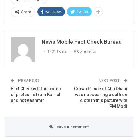
Facebook
Twitter
Share
News Mobile Fact Check Bureau
1431 Posts
0 Comments
PREV POST
NEXT POST
Fact Checked: This video
Crown Prince of Abu Dhabi
of protest is from Karnal
was not wearing a saffron
and not Kashmir
cloth in this picture with
PM Modi
Leave a comment