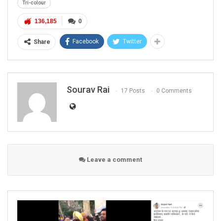
Tri-colour
136,185
0
Facebook
Twitter
Share
Sourav Rai
17 Posts
0 Comments
Leave a comment