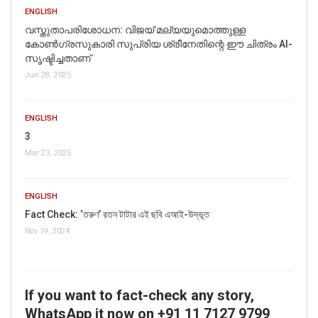
ENGLISH
വസ്തുതാപരിശോധന: വിജയ് മല്യയുമൊത്തുള്ള
കോൺഗ്രസുകാരി സുപ്രിയ ശ്രീനേതിന്റെ ഈ ചിത്രം AI-
സൃഷ്ടിച്ചതാണ്
Jun 28, 2025
ENGLISH
3
Mar 23, 2025
ENGLISH
Fact Check: ‘তরুণ’ রতন টাটার এই ছবি এআই-উদ্ভূত
Nov 19, 2024
If you want to fact-check any story,
WhatsApp it now on +91 11 7127 9799