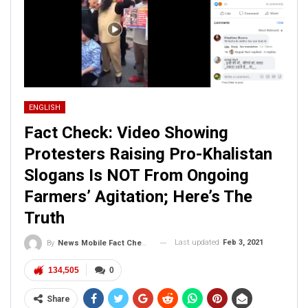
ENGLISH
Fact Check: Video Showing
Protesters Raising Pro-Khalistan
Slogans Is NOT From Ongoing
Farmers’ Agitation; Here’s The
Truth
Last updated
Feb 3, 2021
By
News Mobile Fact Check Bureau
134,505
0
Share