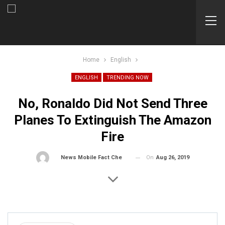
Home
English
ENGLISH
TRENDING NOW
No, Ronaldo Did Not Send Three
Planes To Extinguish The Amazon
Fire
On
Aug 26, 2019
By
News Mobile Fact Check Bureau