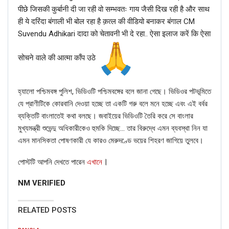
Dec 17, 2020
पीछे जिसकी कुर्बानी दी जा रही वो सम्भवतः गाय जैसी दिख रही है और साथ
ही ये दरिंदा बंगाली भी बोल रहा है क़त्ल की वीडियो बनाकर बंगाल CM
ENGLISH
Suvendu Adhikari दादा को चेतावनी भी दे रहा.. ऐसा इलाज करें कि ऐसा
Fact Check: Old Pictures Of Indian Flag Being
Disrespected Falsely Linked To Ongoing Farmers’
सोचने वाले की आत्मा काँप उठे
Protest;…
Dec 16, 2020
হ্যালো পশ্চিমবঙ্গ পুলিশ, ভিডিওটি পশ্চিমবঙ্গের বলে জানা গেছে। ভিডিওর পটভূমিতে
যে প্রাণীটিকে কোরবানি দেওয়া হচ্ছে তা একটি গরু বলে মনে হচ্ছে এবং এই বর্বর
ব্যক্তিটি বাংলাতেই কথা বলছে। জবাইয়ের ভিডিওটি তৈরি করে সে বাংলার
Hence, the above information proves that the claim
মুখ্যমন্ত্রী শুভেন্দু অধিকারীকেও হুমকি দিচ্ছে… তার বিরুদ্ধে এমন ব্যবস্থা নিন যা
about Ronaldo sending plans to extinguish AMazon fire is
এমন মানসিকতা পোষণকারী যে কারও মেরুদণ্ডে ভয়ের শিহরণ জাগিয়ে তুলবে।
FAKE.
।
পোস্টটি আপনি দেখতে পারেন
এখানে
NM VERIFIED
RELATED POSTS