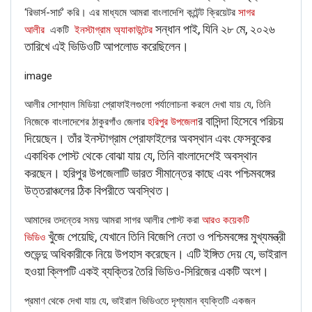
‘রিভার্স-সার্চ’ করি। এর মাধ্যমে আমরা বাংলাদেশি কন্টেন্ট ক্রিয়েটর
সাগর
সন্ধান পাই, যিনি ২৮ মে, ২০২৬
আলীর
একটি
ইনস্টাগ্রাম অ্যাকাউন্টের
তারিখে এই ভিডিওটি আপলোড করেছিলেন।
FAKE NEWS BUSTER
image
Name
আলীর সোশ্যাল মিডিয়া প্রোফাইলগুলো পর্যালোচনা করলে দেখা যায় যে, তিনি
র বাসিন্দা হিসেবে পরিচয়
নিজেকে বাংলাদেশের ঠাকুরগাঁও জেলার
হরিপুর উপজেলা
Email
দিয়েছেন। তাঁর ইনস্টাগ্রাম প্রোফাইলের অবস্থান এবং ফেসবুকের
একাধিক পোস্ট থেকে বোঝা যায় যে, তিনি বাংলাদেশেই অবস্থান
করছেন। হরিপুর উপজেলাটি ভারত সীমান্তের কাছে এবং পশ্চিমবঙ্গের
Phone
উত্তরাঞ্চলের ঠিক বিপরীতে অবস্থিত।
Picture/video
আমাদের তদন্তের সময় আমরা সাগর আলীর পোস্ট করা
আরও কয়েকটি
খুঁজে পেয়েছি, যেখানে তিনি বিজেপি নেতা ও পশ্চিমবঙ্গের মুখ্যমন্ত্রী
ভিডিও
Picture/video url
শুভেন্দু অধিকারীকে নিয়ে উপহাস করেছেন। এটি ইঙ্গিত দেয় যে, ভাইরাল
হওয়া ক্লিপটি একই ব্যক্তির তৈরি ভিডিও-সিরিজের একটি অংশ।
Description
প্রমাণ থেকে দেখা যায় যে, ভাইরাল ভিডিওতে দৃশ্যমান ব্যক্তিটি একজন