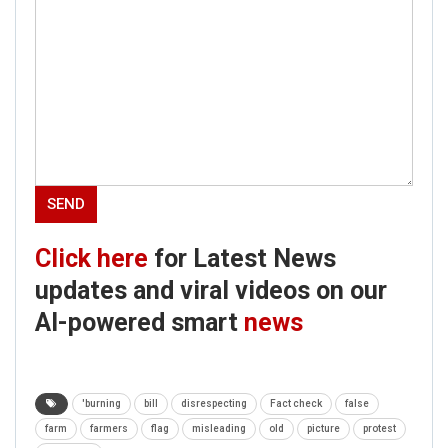
Click here
for Latest News
updates and viral videos on our
AI-powered smart
news
'burning
bill
disrespecting
Fact check
false
farm
farmers
flag
misleading
old
picture
protest