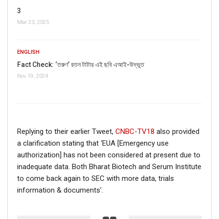
3
Mar 23, 2025
ENGLISH
Fact Check: ‘তরুণ’ রতন টাটার এই ছবি এআই-উদ্ভূত
Nov 19, 2024
Replying to their earlier Tweet,
CNBC-TV18
also provided
a clarification stating that ‘EUA [Emergency use
authorization] has not been considered at present due to
inadequate data. Both Bharat Biotech and Serum Institute
to come back again to SEC with more data, trials
information & documents’.