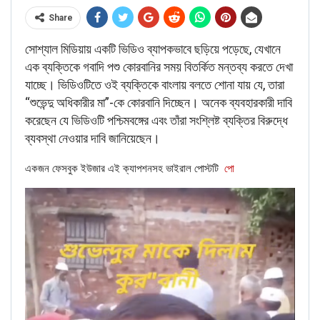
Share
সোশ্যাল মিডিয়ায় একটি ভিডিও ব্যাপকভাবে ছড়িয়ে পড়েছে, যেখানে
এক ব্যক্তিকে গবাদি পশু কোরবানির সময় বিতর্কিত মন্তব্য করতে দেখা
যাচ্ছে। ভিডিওটিতে ওই ব্যক্তিকে বাংলায় বলতে শোনা যায় যে, তারা
“শুভেন্দু অধিকারীর মা”-কে কোরবানি দিচ্ছেন। অনেক ব্যবহারকারী দাবি
করেছেন যে ভিডিওটি পশ্চিমবঙ্গের এবং তাঁরা সংশ্লিষ্ট ব্যক্তির বিরুদ্ধে
ব্যবস্থা নেওয়ার দাবি জানিয়েছেন।
We further scanned through Ronaldo’s verified Twitter
handle, we found only one tweet related to Amazon fire
একজন ফেসবুক ইউজার এই ক্যাপশনসহ ভাইরাল পোস্টটি
পো
dated August 22nd, 2019.
The Amazon Rainforest produces more
than 20% of the world’s oxygen and its been
burning for the past 3 weeks. It’s our
responsibility to help to save our planet.