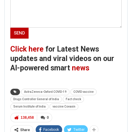
Click here
for Latest News
updates and viral videos on our
AI-powered smart
news
AstraZeneca-Oxford COVID-19
COVID vaccine
Drugs Controller General of India
Fact check
Serum Institute of India
vaccine Covaxin
138,458
0
Facebook
Twitter
Share