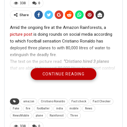
338
0
Share
Amid the ongoing fire at the Amazon Rainforests, a
picture post
is doing rounds on social media according
to which football sensation Cristiano Ronaldo has
deployed three planes to with 80,000 litres of water to
extinguish the deadly fire.
The text on the picture read:
“Cristiano hired 3 planes
that are able to transport 80,000 liters to support control
CONTINUE READING
the fire that is destroying the Amazon. Man with the
Golden Heart.”
amazon
Cristiano Ronaldo
Fact check
Fact Checker
Fake
fire
footballer
india
mobile
News
NewsMobile
plane
Rainforest
Three
338
0