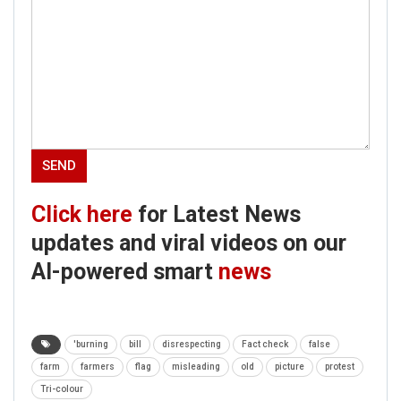
Click here
for Latest News
updates and viral videos on our
AI-powered smart
news
'burning
bill
disrespecting
Fact check
false
farm
farmers
flag
misleading
old
picture
protest
Tri-colour