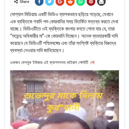
RELATED POSTS
Share
সোশ্যাল মিডিয়ায় একটি ভিডিও ব্যাপকভাবে ছড়িয়ে পড়েছে, যেখানে
BANGLA
Verified: শুভেন্দু অধিকারীকে নিয়ে ব্যঙ্গাত্মক ভিডিওটি পশ্চিমবঙ্গ নয়, বরং
এক ব্যক্তিকে গবাদি পশু কোরবানির সময় বিতর্কিত মন্তব্য করতে দেখা
বাংলাদেশের।
যাচ্ছে। ভিডিওটিতে ওই ব্যক্তিকে বাংলায় বলতে শোনা যায় যে, তারা
Jun 22, 2026
“শুভেন্দু অধিকারীর মা”-কে কোরবানি দিচ্ছেন। অনেক ব্যবহারকারী দাবি
করেছেন যে ভিডিওটি পশ্চিমবঙ্গের এবং তাঁরা সংশ্লিষ্ট ব্যক্তির বিরুদ্ধে
CORONAVIRUS FACT CHECK
ব্যবস্থা নেওয়ার দাবি জানিয়েছেন।
Fact Check: Did Centre Reject ‘Emergency Use’ Approval
of COVID-19 Vaccines? Here’s The Truth
একজন ফেসবুক ইউজার এই ক্যাপশনসহ ভাইরাল পোস্টটি
পো
Dec 17, 2020
ENGLISH
Fact Check: Old Pictures Of Indian Flag Being
Disrespected Falsely Linked To Ongoing Farmers’
Protest;…
Dec 16, 2020