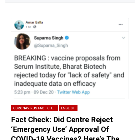
Click here
for Latest News
updates and viral videos on our
AI-powered smart
news
CORONAVIRUS FACT CHECK
ENGLISH
Fact Check: Did Centre Reject
‘Emergency Use’ Approval Of
COVID-19 Vaccines? Here’s The