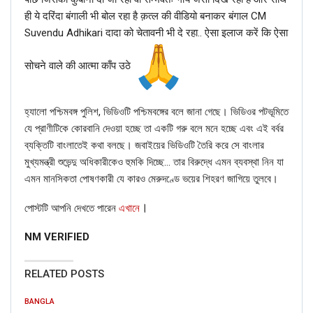
Bid goodbye to BJP Govt)
#SHAME
ही ये दरिंदा बंगाली भी बोल रहा है क़त्ल की वीडियो बनाकर बंगाल CM
https://t.co/BivZJKZ1ee
Suvendu Adhikari दादा को चेतावनी भी दे रहा.. ऐसा इलाज करें कि ऐसा
— All India Trinamool Congress
(@AITCofficial)
April 23, 2019
सोचने वाले की आत्मा काँप उठे
হ্যালো পশ্চিমবঙ্গ পুলিশ, ভিডিওটি পশ্চিমবঙ্গের বলে জানা গেছে। ভিডিওর পটভূমিতে
যে প্রাণীটিকে কোরবানি দেওয়া হচ্ছে তা একটি গরু বলে মনে হচ্ছে এবং এই বর্বর
ব্যক্তিটি বাংলাতেই কথা বলছে। জবাইয়ের ভিডিওটি তৈরি করে সে বাংলার
“Cheats exposed. Desperate @BJP4Bengal tweets
মুখ্যমন্ত্রী শুভেন্দু অধিকারীকেও হুমকি দিচ্ছে… তার বিরুদ্ধে এমন ব্যবস্থা নিন যা
doctored @mamataofficial video. Why did you edit out
এমন মানসিকতা পোষণকারী যে কারও মেরুদণ্ডে ভয়ের শিহরণ জাগিয়ে তুলবে।
next 2 words?,” TMC’s tweet read.
As per the tweet, Mamata Banerjee had said: “৬ই মে আসছে
।
পোস্টটি আপনি দেখতে পারেন
এখানে
দিন, ভালো করে গণতন্ত্রে বিজেপি সরকারকে ভোট দিয়ে কবর দিন।”
(Translation: Vote and put the BJP government in the
NM VERIFIED
grave)
Here’s Mamata’s full video:
RELATED POSTS
BANGLA