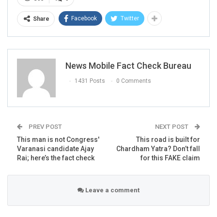
pic.twitter.com/Os6PxdF9GS
Facebook
Twitter
Share
— BJP Bengal (@BJP4Bengal)
April 23,
2019
News Mobile Fact Check Bureau
1431 Posts
0 Comments
At the time of filing this report, the above Tweet was
retweeted by over 1,700 people. The video was shared on
BJP West Bengal’s verified Facebook page as well.
PREV POST
NEXT POST
This man is not Congress'
This road is built for
Varanasi candidate Ajay
Chardham Yatra? Don’t fall
Rai; here’s the fact check
for this FAKE claim
Leave a comment