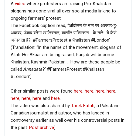
A
video
where protesters are raising Pro-Khalistan
slogans has gone viral all over social media linking to
ongoing farmers’ protest.
The Facebook caption read, “आंदोलन के नाम पर अल्लाह-हू-
अकबर, पंजाब बनेगा खालिस्तान, कश्मीर पाकिस्तान… के नारे! ‘ये कैसे
अन्नदाता हैं?’ #FarmersProtest #Khalistan #London”
(Translation: “In the name of the movement, slogans of
Allah-Hu-Akbar are being raised, Punjab will become
Khalistan, Kashmir Pakistan… ‘How are these people be
called
Annadata
?’ #FarmersProtest #Khalistan
#London”)
Other similar posts were found
here
,
here
,
here
,
here
,
here
,
here
,
here
and
here
.
The video was also shared by
Tarek Fatah
, a Pakistani-
Canadian journalist and author, who has landed in
controversy earlier as well over his controversial posts in
the past.
Post archive
)