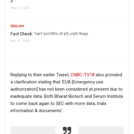
3
Mar 23, 2025
ENGLISH
Fact Check: ‘তরুণ’ রতন টাটার এই ছবি এআই-উদ্ভূত
Nov 19, 2024
Replying to their earlier Tweet,
CNBC-TV18
also provided
a clarification stating that ‘EUA [Emergency use
authorization] has not been considered at present due to
inadequate data. Both Bharat Biotech and Serum Institute
to come back again to SEC with more data, trials
information & documents’.