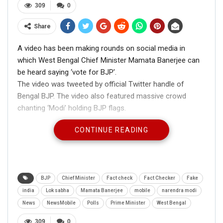
309
0
Share
A video has been making rounds on social media in
which West Bengal Chief Minister Mamata Banerjee can
be heard saying ‘vote for BJP’.
The video was tweeted by official Twitter handle of
Bengal BJP. The video also featured massive crowd
chanting ‘Modi’ holding BJP flags.
CONTINUE READING
The impact of MODI TSUNAMI –
BJP
Chief Minister
Fact check
Fact Checker
Fake
@mamataofficial
appeals everyone to vote
india
Lok sabha
Mamata Banerjee
mobile
narendra modi
for BJP! The first time she’s made any
News
NewsMobile
Polls
Prime Minister
West Bengal
sense during this election campaign!
Thanks a ton DIDI !!
309
0