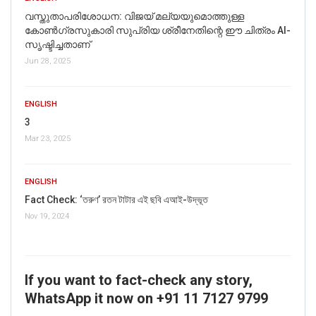
വസ്തുതാപരിശോധന: വിജയ് മല്യയുമൊത്തുള്ള
കോൺഗ്രസുകാരി സുപ്രിയ ശ്രീനേതിന്റെ ഈ ചിത്രം AI-
സൃഷ്ടിച്ചതാണ്
Jun 28, 2025
ENGLISH
3
Mar 23, 2025
ENGLISH
Fact Check: ‘তরুণ’ রতন টাটার এই ছবি এআই-উদ্ভূত
Nov 19, 2024
If you want to fact-check any story,
WhatsApp it now on +91 11 7127 9799