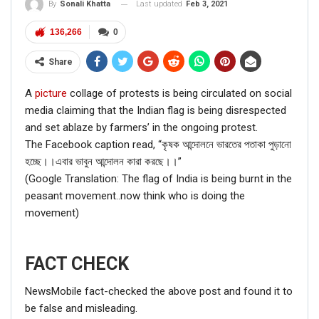
Last updated
Feb 3, 2021
By
Sonali Khatta
136,266
0
Share
A
picture
collage of protests is being circulated on social
media claiming that the Indian flag is being disrespected
and set ablaze by farmers’ in the ongoing protest.
The Facebook caption read, “কৃষক আন্দোলনে ভারতের পতাকা পুড়ানো
হচ্ছে।।এবার ভাবুন আন্দোলন কারা করছে।।”
(Google Translation: The flag of India is being burnt in the
peasant movement..now think who is doing the
movement)
FACT CHECK
NewsMobile fact-checked the above post and found it to
be false and misleading.