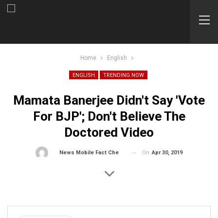
Home
English
ENGLISH
TRENDING NOW
Mamata Banerjee Didn't Say 'vote
For BJP'; Don't Believe The
Doctored Video
On
Apr 30, 2019
By
News Mobile Fact Check Bureau