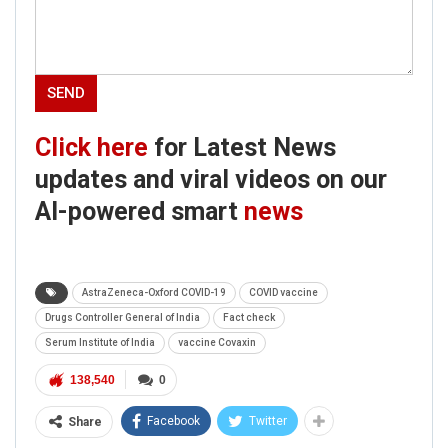
Click here
for Latest News
updates and viral videos on our
AI-powered smart
news
AstraZeneca-Oxford COVID-19
COVID vaccine
Drugs Controller General of India
Fact check
Serum Institute of India
vaccine Covaxin
138,540
0
Facebook
Twitter
Share