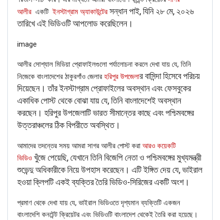
সন্ধান পাই, যিনি ২৮ মে, ২০২৬
আলীর
একটি
ইনস্টাগ্রাম অ্যাকাউন্টের
তারিখে এই ভিডিওটি আপলোড করেছিলেন।
image
আলীর সোশ্যাল মিডিয়া প্রোফাইলগুলো পর্যালোচনা করলে দেখা যায় যে, তিনি
র বাসিন্দা হিসেবে পরিচয়
নিজেকে বাংলাদেশের ঠাকুরগাঁও জেলার
হরিপুর উপজেলা
দিয়েছেন। তাঁর ইনস্টাগ্রাম প্রোফাইলের অবস্থান এবং ফেসবুকের
If you want to fact-check any story,
একাধিক পোস্ট থেকে বোঝা যায় যে, তিনি বাংলাদেশেই অবস্থান
করছেন। হরিপুর উপজেলাটি ভারত সীমান্তের কাছে এবং পশ্চিমবঙ্গের
WhatsApp it now on +91 88268 00707
উত্তরাঞ্চলের ঠিক বিপরীতে অবস্থিত।
আমাদের তদন্তের সময় আমরা সাগর আলীর পোস্ট করা
আরও কয়েকটি
খুঁজে পেয়েছি, যেখানে তিনি বিজেপি নেতা ও পশ্চিমবঙ্গের মুখ্যমন্ত্রী
ভিডিও
শুভেন্দু অধিকারীকে নিয়ে উপহাস করেছেন। এটি ইঙ্গিত দেয় যে, ভাইরাল
হওয়া ক্লিপটি একই ব্যক্তির তৈরি ভিডিও-সিরিজের একটি অংশ।
প্রমাণ থেকে দেখা যায় যে, ভাইরাল ভিডিওতে দৃশ্যমান ব্যক্তিটি একজন
বাংলাদেশি কনটেন্ট ক্রিয়েটর এবং ভিডিওটি বাংলাদেশ থেকেই তৈরি করা হয়েছে।