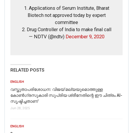
1. Applications of Serum Institute, Bharat
Biotech not approved today by expert
committee
2. Drug Controller of India to make final call
— NDTV (@ndtv)
December 9, 2020
RELATED POSTS
ENGLISH
വസ്തുതാപരിശോധന: വിജയ് മല്യയുമൊത്തുള്ള
കോൺഗ്രസുകാരി സുപ്രിയ ശ്രീനേതിന്റെ ഈ ചിത്രം AI-
സൃഷ്ടിച്ചതാണ്
Jun 28, 2025
ENGLISH