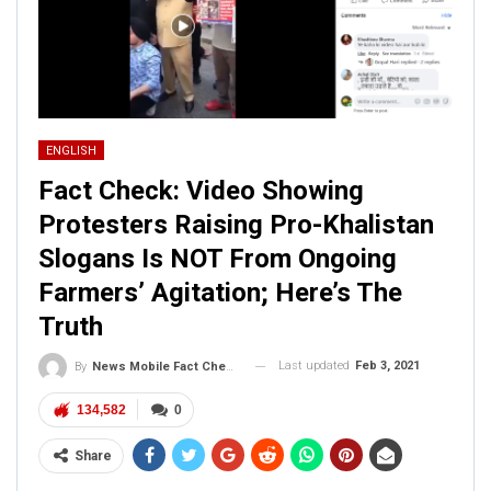
ENGLISH
Fact Check: Video Showing
Protesters Raising Pro-Khalistan
Slogans Is NOT From Ongoing
Farmers’ Agitation; Here’s The
Truth
Last updated
Feb 3, 2021
By
News Mobile Fact Check Bureau
134,582
0
Share