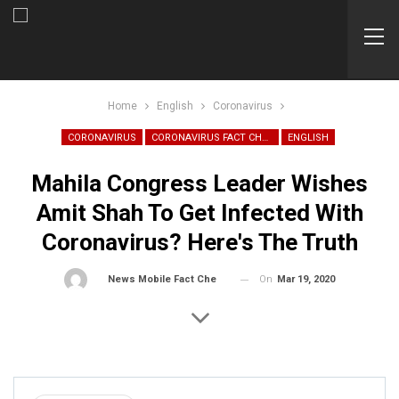
Home
English
Coronavirus
CORONAVIRUS
CORONAVIRUS FACT CHECK
ENGLISH
Mahila Congress Leader Wishes
Amit Shah To Get Infected With
Coronavirus? Here's The Truth
On
Mar 19, 2020
By
News Mobile Fact Check Bureau