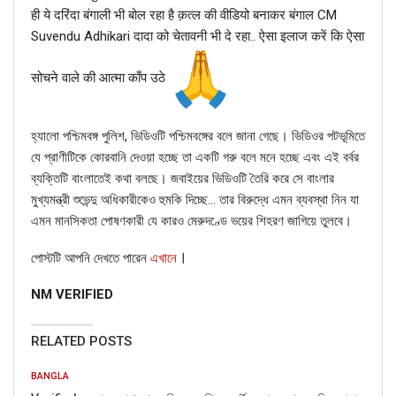
ही ये दरिंदा बंगाली भी बोल रहा है क़त्ल की वीडियो बनाकर बंगाल CM
Suvendu Adhikari दादा को चेतावनी भी दे रहा.. ऐसा इलाज करें कि ऐसा
सोचने वाले की आत्मा काँप उठे
হ্যালো পশ্চিমবঙ্গ পুলিশ, ভিডিওটি পশ্চিমবঙ্গের বলে জানা গেছে। ভিডিওর পটভূমিতে
যে প্রাণীটিকে কোরবানি দেওয়া হচ্ছে তা একটি গরু বলে মনে হচ্ছে এবং এই বর্বর
ব্যক্তিটি বাংলাতেই কথা বলছে। জবাইয়ের ভিডিওটি তৈরি করে সে বাংলার
মুখ্যমন্ত্রী শুভেন্দু অধিকারীকেও হুমকি দিচ্ছে… তার বিরুদ্ধে এমন ব্যবস্থা নিন যা
এমন মানসিকতা পোষণকারী যে কারও মেরুদণ্ডে ভয়ের শিহরণ জাগিয়ে তুলবে।
FAKE NEWS BUSTER
।
পোস্টটি আপনি দেখতে পারেন
এখানে
Name
NM VERIFIED
Email
RELATED POSTS
Phone
BANGLA