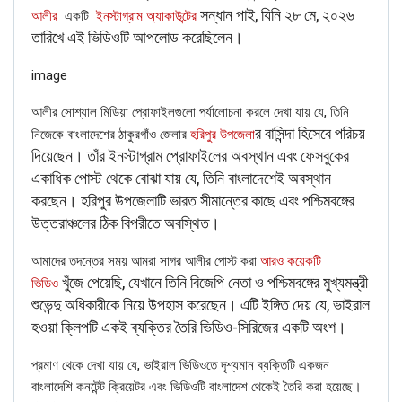
সন্ধান পাই, যিনি ২৮ মে, ২০২৬
আলীর
একটি
ইনস্টাগ্রাম অ্যাকাউন্টের
updates and viral videos on our
তারিখে এই ভিডিওটি আপলোড করেছিলেন।
AI-powered smart
news
image
আলীর সোশ্যাল মিডিয়া প্রোফাইলগুলো পর্যালোচনা করলে দেখা যায় যে, তিনি
র বাসিন্দা হিসেবে পরিচয়
নিজেকে বাংলাদেশের ঠাকুরগাঁও জেলার
হরিপুর উপজেলা
দিয়েছেন। তাঁর ইনস্টাগ্রাম প্রোফাইলের অবস্থান এবং ফেসবুকের
একাধিক পোস্ট থেকে বোঝা যায় যে, তিনি বাংলাদেশেই অবস্থান
করছেন। হরিপুর উপজেলাটি ভারত সীমান্তের কাছে এবং পশ্চিমবঙ্গের
উত্তরাঞ্চলের ঠিক বিপরীতে অবস্থিত।
আমাদের তদন্তের সময় আমরা সাগর আলীর পোস্ট করা
আরও কয়েকটি
খুঁজে পেয়েছি, যেখানে তিনি বিজেপি নেতা ও পশ্চিমবঙ্গের মুখ্যমন্ত্রী
ভিডিও
শুভেন্দু অধিকারীকে নিয়ে উপহাস করেছেন। এটি ইঙ্গিত দেয় যে, ভাইরাল
হওয়া ক্লিপটি একই ব্যক্তির তৈরি ভিডিও-সিরিজের একটি অংশ।
প্রমাণ থেকে দেখা যায় যে, ভাইরাল ভিডিওতে দৃশ্যমান ব্যক্তিটি একজন
বাংলাদেশি কনটেন্ট ক্রিয়েটর এবং ভিডিওটি বাংলাদেশ থেকেই তৈরি করা হয়েছে।