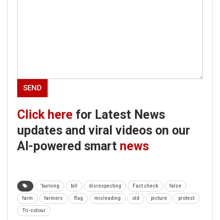
Click here
for Latest News
updates and viral videos on our
AI-powered smart
news
'burning
bill
disrespecting
Fact check
false
farm
farmers
flag
misleading
old
picture
protest
Tri-colour