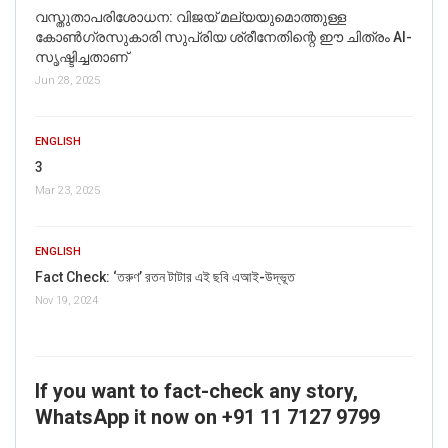
വസ്തുതാപരിശോധന: വിജയ് മല്യയുമൊത്തുള്ള
കോൺഗ്രസുകാരി സുപ്രിയ ശ്രീനേതിന്റെ ഈ ചിത്രം AI-
സൃഷ്ടിച്ചതാണ്
Jun 28, 2025
ENGLISH
3
Mar 23, 2025
ENGLISH
Fact Check: ‘তরুণ’ রতন টাটার এই ছবি এআই-উদ্ভূত
Nov 19, 2024
If you want to fact-check any story,
WhatsApp it now on +91 11 7127 9799