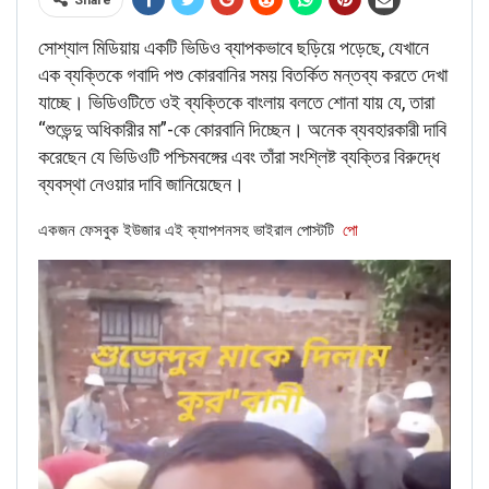
Share
সোশ্যাল মিডিয়ায় একটি ভিডিও ব্যাপকভাবে ছড়িয়ে পড়েছে, যেখানে
এক ব্যক্তিকে গবাদি পশু কোরবানির সময় বিতর্কিত মন্তব্য করতে দেখা
যাচ্ছে। ভিডিওটিতে ওই ব্যক্তিকে বাংলায় বলতে শোনা যায় যে, তারা
ऑस्ट्रेलिया के गृहमंत्री को हुआ कोरोना..
“শুভেন্দু অধিকারীর মা”-কে কোরবানি দিচ্ছেন। অনেক ব্যবহারকারী দাবি
भारत हर मामले में पीछे है
করেছেন যে ভিডিওটি পশ্চিমবঙ্গের এবং তাঁরা সংশ্লিষ্ট ব্যক্তির বিরুদ্ধে
— Reena Mimrot (@MimrotReena)
March
ব্যবস্থা নেওয়ার দাবি জানিয়েছেন।
14, 2020
একজন ফেসবুক ইউজার এই ক্যাপশনসহ ভাইরাল পোস্টটি
পো
The tweet translates to-
”Australia’s Home Minister has
Corona
.
India is behind in every aspect. Smirk emoji.”
While the Tweet by Reena Mimrot is real, it is insufficient
to conclude the above statement.
The news above is suggestive although Mimrot’s Tweet
does not mention any name, or state the conclusive
statement mentioned above. Hence, the news is