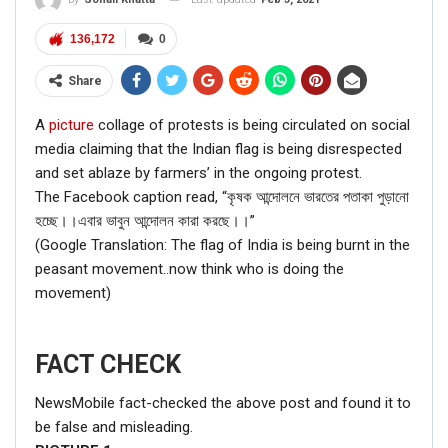
136,172
0
Share
A
picture
collage of protests is being circulated on social
media claiming that the Indian flag is being disrespected
and set ablaze by farmers’ in the ongoing protest.
The Facebook caption read, “কৃষক আন্দোলনে ভারতের পতাকা পুড়ানো
হচ্ছে।।এবার ভাবুন আন্দোলন কারা করছে।।”
(Google Translation: The flag of India is being burnt in the
peasant movement..now think who is doing the
movement)
FACT CHECK
NewsMobile fact-checked the above post and found it to
be false and misleading.