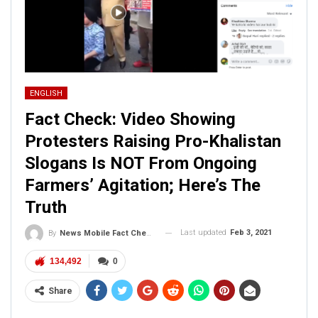
ENGLISH
Fact Check: Video Showing
Protesters Raising Pro-Khalistan
Slogans Is NOT From Ongoing
Farmers’ Agitation; Here’s The
Truth
Last updated
Feb 3, 2021
By
News Mobile Fact Check Bureau
134,492
0
Share