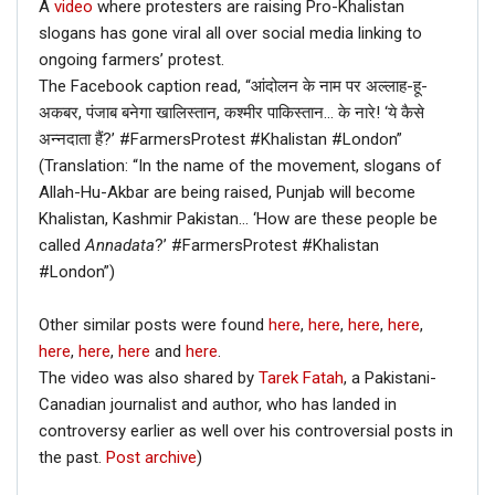
A
video
where protesters are raising Pro-Khalistan
slogans has gone viral all over social media linking to
ongoing farmers’ protest.
The Facebook caption read, “आंदोलन के नाम पर अल्लाह-हू-
अकबर, पंजाब बनेगा खालिस्तान, कश्मीर पाकिस्तान… के नारे! ‘ये कैसे
अन्नदाता हैं?’ #FarmersProtest #Khalistan #London”
(Translation: “In the name of the movement, slogans of
Allah-Hu-Akbar are being raised, Punjab will become
Khalistan, Kashmir Pakistan… ‘How are these people be
called
Annadata
?’ #FarmersProtest #Khalistan
#London”)
Other similar posts were found
here
,
here
,
here
,
here
,
here
,
here
,
here
and
here
.
The video was also shared by
Tarek Fatah
, a Pakistani-
Canadian journalist and author, who has landed in
controversy earlier as well over his controversial posts in
the past.
Post archive
)