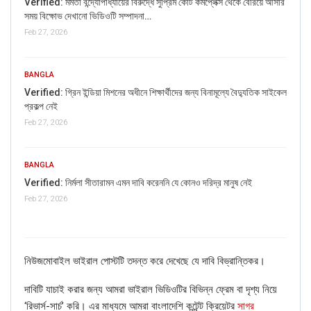
Verified: মমতা বন্দ্যোপাধ্যায়ের বিরুদ্ধে সুপ্রিম কোর্ট কমপ্লেক্স থেকে বেরিয়ে আসার
সময় বিক্ষোভ দেখানো ভিডিওটি সম্পাদনা…
Picture/video
Feb 27, 2026
Picture/video url
BANGLA
Verified: গ্রিন ইন্ডিয়া মিশনের অধীনে শিক্ষার্থীদের জন্য বিনামূল্যে বৈদ্যুতিক সাইকেল
Description
প্রকল্প নেই
Feb 27, 2026
BANGLA
Verified: নির্মলা সীতারামন এমন দাবি করেননি যে কোনও দরিদ্র মানুষ নেই
Feb 27, 2026
নিউজমোবাইল ভাইরাল পোস্টটি তদন্ত করে দেখেছে যে দাবি বিভ্রান্তিকর।
দাবিটি যাচাই করার জন্য আমরা ভাইরাল ভিডিওটির বিভিন্ন ফ্রেম বা দৃশ্য নিয়ে
Click here
for Latest News
‘রিভার্স-সার্চ’ করি। এর মাধ্যমে আমরা বাংলাদেশি কন্টেন্ট ক্রিয়েটর
সাগর