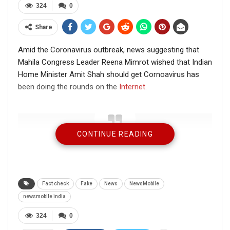
324
0
Share
Amid the Coronavirus outbreak, news suggesting that
Mahila Congress Leader Reena Mimrot wished that Indian
Home Minister Amit Shah should get Cornoavirus has
been doing the rounds on the
Internet
.
CONTINUE READING
This is the truth and reality behind the news
that a Mahila Congress leader wished Amit
Shah to get infected with Coronavirus:
Fact check
Fake
News
NewsMobile
newsmobile india
324
0