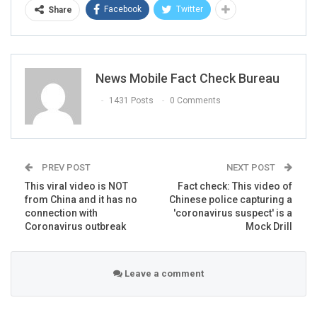
Facebook
Twitter
Share
अमित शाह को कोरोना क्यों नहीं हुआ? महिला कॉन्ग्रेस
नेता ने इशारों में कही बात, नागा साधुओं पर कर चुकी
News Mobile Fact Check Bureau
हैं अश्लील टिप्पणी
1431 Posts
0 Comments
PREV POST
NEXT POST
This viral video is NOT
Fact check: This video of
The news is based on a
Tweet
that Reena Mimrot posted
from China and it has no
Chinese police capturing a
on her account.
connection with
'coronavirus suspect' is a
Coronavirus outbreak
Mock Drill
Fact check
Leave a comment
RELATED POSTS
BANGLA