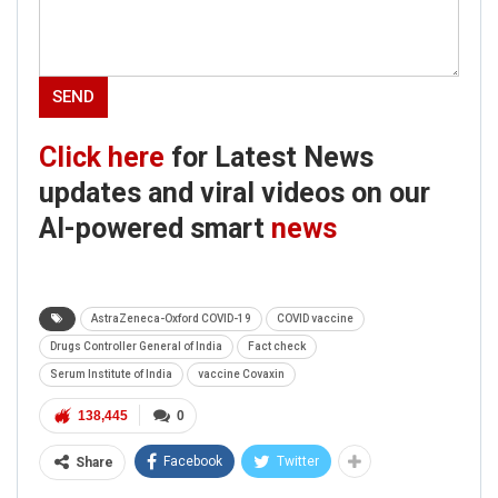
Click here
for Latest News
updates and viral videos on our
AI-powered smart
news
AstraZeneca-Oxford COVID-19
COVID vaccine
Drugs Controller General of India
Fact check
Serum Institute of India
vaccine Covaxin
138,445
0
Facebook
Twitter
Share