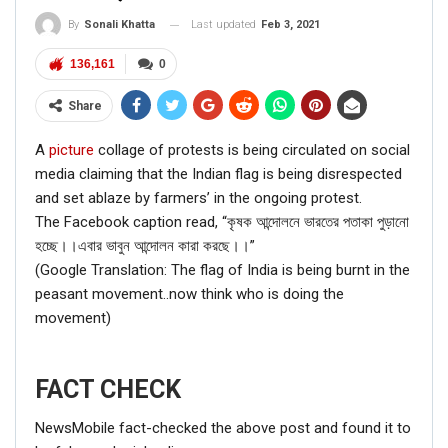
Last updated
Feb 3, 2021
By
Sonali Khatta
136,161
0
Share
A
picture
collage of protests is being circulated on social
media claiming that the Indian flag is being disrespected
and set ablaze by farmers’ in the ongoing protest.
The Facebook caption read, “কৃষক আন্দোলনে ভারতের পতাকা পুড়ানো
হচ্ছে।।এবার ভাবুন আন্দোলন কারা করছে।।”
(Google Translation: The flag of India is being burnt in the
peasant movement..now think who is doing the
movement)
FACT CHECK
NewsMobile fact-checked the above post and found it to