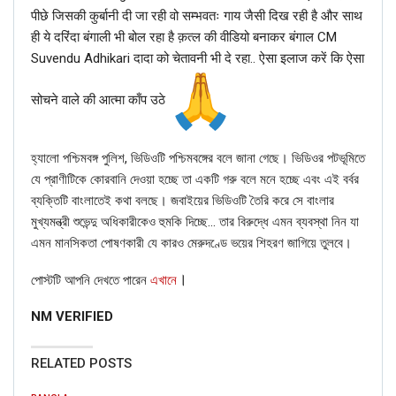
पीछे जिसकी कुर्बानी दी जा रही वो सम्भवतः गाय जैसी दिख रही है और साथ
ही ये दरिंदा बंगाली भी बोल रहा है क़त्ल की वीडियो बनाकर बंगाल CM
Suvendu Adhikari दादा को चेतावनी भी दे रहा.. ऐसा इलाज करें कि ऐसा
सोचने वाले की आत्मा काँप उठे
হ্যালো পশ্চিমবঙ্গ পুলিশ, ভিডিওটি পশ্চিমবঙ্গের বলে জানা গেছে। ভিডিওর পটভূমিতে
যে প্রাণীটিকে কোরবানি দেওয়া হচ্ছে তা একটি গরু বলে মনে হচ্ছে এবং এই বর্বর
ব্যক্তিটি বাংলাতেই কথা বলছে। জবাইয়ের ভিডিওটি তৈরি করে সে বাংলার
RELATED POSTS
মুখ্যমন্ত্রী শুভেন্দু অধিকারীকেও হুমকি দিচ্ছে… তার বিরুদ্ধে এমন ব্যবস্থা নিন যা
এমন মানসিকতা পোষণকারী যে কারও মেরুদণ্ডে ভয়ের শিহরণ জাগিয়ে তুলবে।
BANGLA
Verified: শুভেন্দু অধিকারীকে নিয়ে ব্যঙ্গাত্মক ভিডিওটি পশ্চিমবঙ্গ নয়, বরং
।
পোস্টটি আপনি দেখতে পারেন
এখানে
বাংলাদেশের।
NM VERIFIED
Jun 22, 2026
RELATED POSTS
CORONAVIRUS FACT CHECK
Fact Check: Did Centre Reject ‘Emergency Use’ Approval