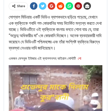
Share
সোশ্যাল মিডিয়ায় একটি ভিডিও ব্যাপকভাবে ছড়িয়ে পড়েছে, যেখানে
এক ব্যক্তিকে গবাদি পশু কোরবানির সময় বিতর্কিত মন্তব্য করতে দেখা
যাচ্ছে। ভিডিওটিতে ওই ব্যক্তিকে বাংলায় বলতে শোনা যায় যে, তারা
“শুভেন্দু অধিকারীর মা”-কে কোরবানি দিচ্ছেন। অনেক ব্যবহারকারী দাবি
করেছেন যে ভিডিওটি পশ্চিমবঙ্গের এবং তাঁরা সংশ্লিষ্ট ব্যক্তির বিরুদ্ধে
ব্যবস্থা নেওয়ার দাবি জানিয়েছেন।
FACT CHECK
When NewsMobile fact-checked the post, we found the
একজন ফেসবুক ইউজার এই ক্যাপশনসহ ভাইরাল পোস্টটি
পো
claim to be fake.
Rubbishing the claim, Aazad posted on Twitter, “
जबसे ये
पोस्ट पढ़ी है मेरी तो हंसी नही रुक रही है। वैसे नसीमुद्दीन नाम बुरा नही है.
(Translation -I have not stopped laughing since I have
read the post. Well, Naseemuddin is not a bad name. )