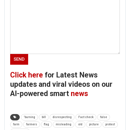
Click here
for Latest News
updates and viral videos on our
AI-powered smart
news
'burning
bill
disrespecting
Fact check
false
farm
farmers
flag
misleading
old
picture
protest