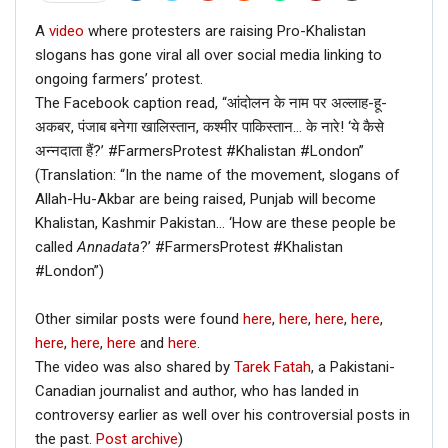
A
video
where protesters are raising Pro-Khalistan
slogans has gone viral all over social media linking to
ongoing farmers’ protest.
The Facebook caption read, “आंदोलन के नाम पर अल्लाह-हू-
अकबर, पंजाब बनेगा खालिस्तान, कश्मीर पाकिस्तान… के नारे! ‘ये कैसे
अन्नदाता हैं?’ #FarmersProtest #Khalistan #London”
(Translation: “In the name of the movement, slogans of
Allah-Hu-Akbar are being raised, Punjab will become
Khalistan, Kashmir Pakistan… ‘How are these people be
called
Annadata
?’ #FarmersProtest #Khalistan
#London”)
Other similar posts were found
here
,
here
,
here
,
here
,
here
,
here
,
here
and
here
.
The video was also shared by
Tarek Fatah
, a Pakistani-
Canadian journalist and author, who has landed in
controversy earlier as well over his controversial posts in
the past.
Post archive
)