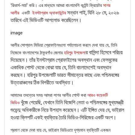
‘রিভার্স-সার্চ’ করি। এর মাধ্যমে আমরা বাংলাদেশি কন্টেন্ট ক্রিয়েটর
সাগর
সন্ধান পাই, যিনি ২৮ মে, ২০২৬
আলীর
একটি
ইনস্টাগ্রাম অ্যাকাউন্টের
তারিখে এই ভিডিওটি আপলোড করেছিলেন।
FAKE NEWS BUSTER
image
Name
আলীর সোশ্যাল মিডিয়া প্রোফাইলগুলো পর্যালোচনা করলে দেখা যায় যে, তিনি
র বাসিন্দা হিসেবে পরিচয়
নিজেকে বাংলাদেশের ঠাকুরগাঁও জেলার
হরিপুর উপজেলা
দিয়েছেন। তাঁর ইনস্টাগ্রাম প্রোফাইলের অবস্থান এবং ফেসবুকের
Email
একাধিক পোস্ট থেকে বোঝা যায় যে, তিনি বাংলাদেশেই অবস্থান
করছেন। হরিপুর উপজেলাটি ভারত সীমান্তের কাছে এবং পশ্চিমবঙ্গের
Phone
উত্তরাঞ্চলের ঠিক বিপরীতে অবস্থিত।
আমাদের তদন্তের সময় আমরা সাগর আলীর পোস্ট করা
আরও কয়েকটি
Picture/video
খুঁজে পেয়েছি, যেখানে তিনি বিজেপি নেতা ও পশ্চিমবঙ্গের মুখ্যমন্ত্রী
ভিডিও
শুভেন্দু অধিকারীকে নিয়ে উপহাস করেছেন। এটি ইঙ্গিত দেয় যে, ভাইরাল
Picture/video url
হওয়া ক্লিপটি একই ব্যক্তির তৈরি ভিডিও-সিরিজের একটি অংশ।
প্রমাণ থেকে দেখা যায় যে, ভাইরাল ভিডিওতে দৃশ্যমান ব্যক্তিটি একজন
Description