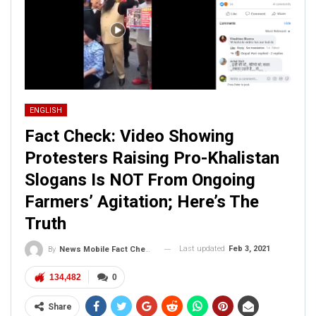
ENGLISH
Fact Check: Video Showing
Protesters Raising Pro-Khalistan
Slogans Is NOT From Ongoing
Farmers’ Agitation; Here’s The
Truth
Last updated
Feb 3, 2021
By
News Mobile Fact Check Bureau
134,482
0
Share