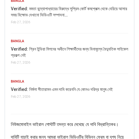
BANGLA
of COVID-19 Vaccines? Here’s The Truth
Verified: মমতা বন্দ্যোপাধ্যায়ের বিরুদ্ধে সুপ্রিম কোর্ট কমপ্লেক্স থেকে বেরিয়ে আসার
Dec 17, 2020
সময় বিক্ষোভ দেখানো ভিডিওটি সম্পাদনা…
Feb 27, 2026
ENGLISH
Fact Check: Old Pictures Of Indian Flag Being
Disrespected Falsely Linked To Ongoing Farmers’
BANGLA
Protest;…
Verified: গ্রিন ইন্ডিয়া মিশনের অধীনে শিক্ষার্থীদের জন্য বিনামূল্যে বৈদ্যুতিক সাইকেল
Dec 16, 2020
প্রকল্প নেই
Feb 27, 2026
If you want to fact-check any story,
BANGLA
WhatsApp it now on +91 88268 00707
Verified: নির্মলা সীতারামন এমন দাবি করেননি যে কোনও দরিদ্র মানুষ নেই
Feb 27, 2026
নিউজমোবাইল ভাইরাল পোস্টটি তদন্ত করে দেখেছে যে দাবি বিভ্রান্তিকর।
দাবিটি যাচাই করার জন্য আমরা ভাইরাল ভিডিওটির বিভিন্ন ফ্রেম বা দৃশ্য নিয়ে