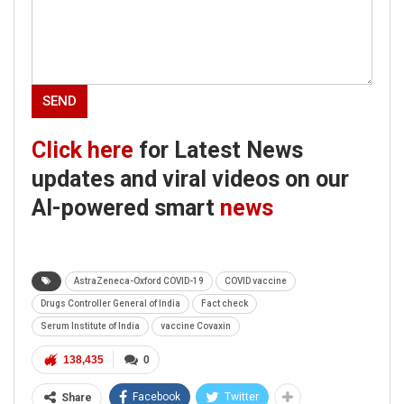
Click here
for Latest News
updates and viral videos on our
AI-powered smart
news
AstraZeneca-Oxford COVID-19
COVID vaccine
Drugs Controller General of India
Fact check
Serum Institute of India
vaccine Covaxin
138,435
0
Facebook
Twitter
Share