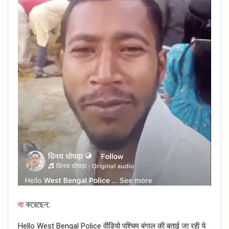
जबसे ये पोस्ट पढ़ी है मेरी तो हंसी नही रुक रही है।
वैसे नसीमुद्दीन नाम बुरा नही है
https://t.co/N4bPpOlnjn
— Chandra Shekhar Aazad
(@BhimArmyChief)
June 17, 2019
This proves that the claim is fake and should not be
circulated.
করেছেন:
স্ট
Hello West Bengal Police वीडियो पश्चिम बंगाल की बताई जा रही ये