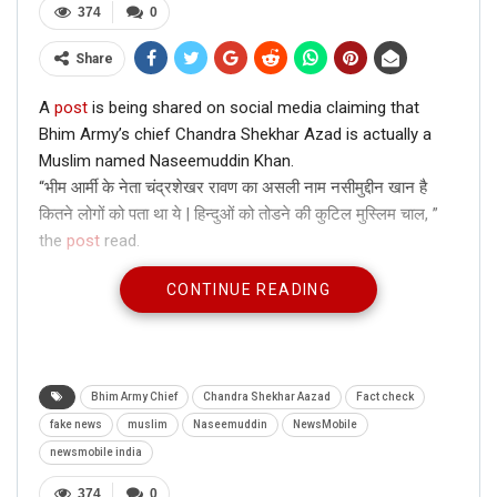
374
0
Share
A
post
is being shared on social media claiming that
Bhim Army’s chief Chandra Shekhar Azad is actually a
Muslim named Naseemuddin Khan.
“
भीम आर्मी के नेता चंद्रशेखर रावण का असली नाम नसीमुद्दीन खान है
कितने लोगों को पता था ये |
हिन्दुओं को तोडने की कुटिल मुस्लिम चाल, ”
the
post
read.
CONTINUE READING
Bhim Army Chief
Chandra Shekhar Aazad
Fact check
fake news
muslim
Naseemuddin
NewsMobile
newsmobile india
374
0