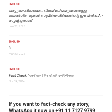
ENGLISH
വസ്തുതാപരിശോധന: വിജയ് മല്യയുമൊത്തുള്ള
കോൺഗ്രസുകാരി സുപ്രിയ ശ്രീനേതിന്റെ ഈ ചിത്രം AI-
സൃഷ്ടിച്ചതാണ്
Jun 28, 2025
ENGLISH
3
Mar 23, 2025
ENGLISH
Fact Check: ‘তরুণ’ রতন টাটার এই ছবি এআই-উদ্ভূত
Nov 19, 2024
If you want to fact-check any story,
WhatsApp it now on +91 11 7127 9799