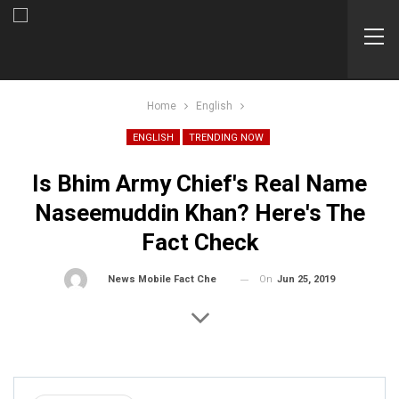
Home
English
ENGLISH
TRENDING NOW
Is Bhim Army Chief's Real Name
Naseemuddin Khan? Here's The
Fact Check
On
Jun 25, 2019
By
News Mobile Fact Check Bureau