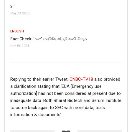
3
Mar 23, 2025
ENGLISH
Fact Check: ‘তরুণ’ রতন টাটার এই ছবি এআই-উদ্ভূত
Nov 19, 2024
Replying to their earlier Tweet,
CNBC-TV18
also provided
a clarification stating that ‘EUA [Emergency use
authorization] has not been considered at present due to
inadequate data. Both Bharat Biotech and Serum Institute
to come back again to SEC with more data, trials
information & documents’.