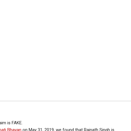
aim is FAKE.
apati Bhavan
on May 31, 2019, we found that Rajnath Singh is