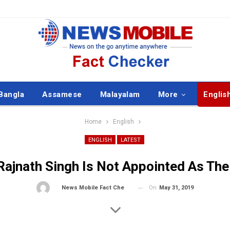
Bangla
Assamese
Malayalam
More
Englis
Home
English
ENGLISH
LATEST
Rajnath Singh Is Not Appointed As Th
On
May 31, 2019
By
News Mobile Fact Check Bureau