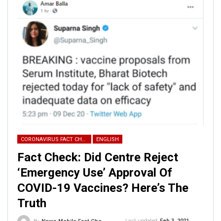
Description
CORONAVIRUS FACT CHECK
ENGLISH
Click here
for Latest News
Fact Check: Did Centre Reject
updates and viral videos on our
‘Emergency Use’ Approval Of
AI-powered smart
news
COVID-19 Vaccines? Here’s The
Truth
Last updated
Feb 3, 2021