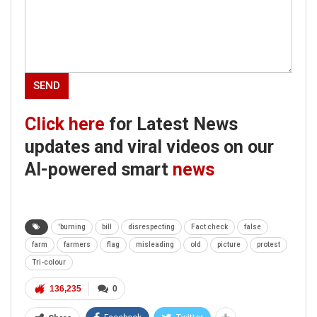
Click here
for Latest News
updates and viral videos on our
AI-powered smart
news
'burning
bill
disrespecting
Fact check
false
farm
farmers
flag
misleading
old
picture
protest
Tri-colour
136,235
0