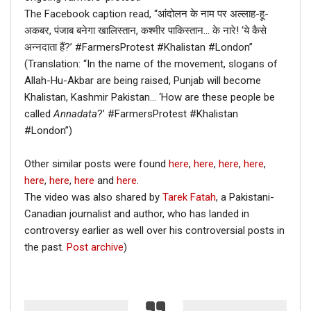
The Facebook caption read, “आंदोलन के नाम पर अल्लाह-हू-
अकबर, पंजाब बनेगा खालिस्तान, कश्मीर पाकिस्तान… के नारे! ‘ये कैसे
अन्नदाता हैं?’ #FarmersProtest #Khalistan #London”
(Translation: “In the name of the movement, slogans of
Allah-Hu-Akbar are being raised, Punjab will become
Khalistan, Kashmir Pakistan… ‘How are these people be
called
Annadata
?’ #FarmersProtest #Khalistan
#London”)
Other similar posts were found
here
,
here
,
here
,
here
,
here
,
here
,
here
and
here
.
The video was also shared by
Tarek Fatah
, a Pakistani-
Canadian journalist and author, who has landed in
controversy earlier as well over his controversial posts in
the past.
Post archive
)