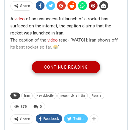
Share
A
video
of an unsuccessful launch of a rocket has
surfaced on the internet, the caption claims that the
rocket was launched in Iran.
The caption of the
video
read- “WATCH: Iran shows off
its best rocket so far.
”
CONTINUE READING
Iran
NewsMobile
newsmobile india
Russia
379
0
Facebook
Twitter
Share