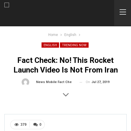
Home
English
ENGLISH
TRENDING NOW
Fact Check: No! This Rocket
Launch Video Is Not From Iran
On
Jul 27, 2019
By
News Mobile Fact Check Bureau
379
0