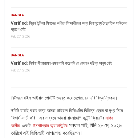
BANGLA
Verified: গ্রিন ইন্ডিয়া মিশনের অধীনে শিক্ষার্থীদের জন্য বিনামূল্যে বৈদ্যুতিক সাইকেল
প্রকল্প নেই
Feb 27, 2026
BANGLA
It is mentioned in the article that a Russian rocket
Verified: নির্মলা সীতারামন এমন দাবি করেননি যে কোনও দরিদ্র মানুষ নেই
carrying three navigation satellites worth around $200
Feb 27, 2026
million crashed shortly after lift-off after its engines
suddenly switched off.
Hence, it proves that the video of the unsuccessful
নিউজমোবাইল ভাইরাল পোস্টটি তদন্ত করে দেখেছে যে দাবি বিভ্রান্তিকর।
rocket launch is from Russia, not Iran.
দাবিটি যাচাই করার জন্য আমরা ভাইরাল ভিডিওটির বিভিন্ন ফ্রেম বা দৃশ্য নিয়ে
‘রিভার্স-সার্চ’ করি। এর মাধ্যমে আমরা বাংলাদেশি কন্টেন্ট ক্রিয়েটর
সাগর
সন্ধান পাই, যিনি ২৮ মে, ২০২৬
আলীর
একটি
ইনস্টাগ্রাম অ্যাকাউন্টের
তারিখে এই ভিডিওটি আপলোড করেছিলেন।