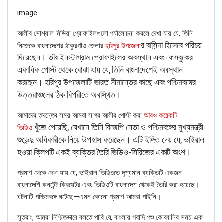
image
আলীর সোশ্যাল মিডিয়া প্রোফাইলগুলো পর্যালোচনা করলে দেখা যায় যে, তিনি
র বাসিন্দা হিসেবে পরিচয়
নিজেকে বাংলাদেশের ঠাকুরগাঁও জেলার
হরিপুর উপজেলা
দিয়েছেন। তাঁর ইনস্টাগ্রাম প্রোফাইলের অবস্থান এবং ফেসবুকের
একাধিক পোস্ট থেকে বোঝা যায় যে, তিনি বাংলাদেশেই অবস্থান
করছেন। হরিপুর উপজেলাটি ভারত সীমান্তের কাছে এবং পশ্চিমবঙ্গের
উত্তরাঞ্চলের ঠিক বিপরীতে অবস্থিত।
আমাদের তদন্তের সময় আমরা সাগর আলীর পোস্ট করা
আরও কয়েকটি
খুঁজে পেয়েছি, যেখানে তিনি বিজেপি নেতা ও পশ্চিমবঙ্গের মুখ্যমন্ত্রী
ভিডিও
If you want to fact-check any story,
শুভেন্দু অধিকারীকে নিয়ে উপহাস করেছেন। এটি ইঙ্গিত দেয় যে, ভাইরাল
WhatsApp it now on +91 88268 00707
হওয়া ক্লিপটি একই ব্যক্তির তৈরি ভিডিও-সিরিজের একটি অংশ।
প্রমাণ থেকে দেখা যায় যে, ভাইরাল ভিডিওতে দৃশ্যমান ব্যক্তিটি একজন
বাংলাদেশি কনটেন্ট ক্রিয়েটর এবং ভিডিওটি বাংলাদেশ থেকেই তৈরি করা হয়েছে।
ঘটনাটি পশ্চিমবঙ্গে ঘটেছে—এমন কোনো প্রমাণ আমরা পাইনি।
সুতরাং, আমরা নিশ্চিতভাবে বলতে পারি যে, বাংলায় গবাদি পশু কোরবানির সময় এক