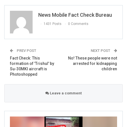
News Mobile Fact Check Bureau
1431 Posts
0 Comments
PREV POST
NEXT POST
Fact Check: This
No! These people were not
formation of 'Trishul' by
arrested for kidnapping
The above
video
has been shared by more than 10,000
Su-30MKI aircraft is
children
Facebook users.
Photoshopped
We found more posts with the same claims-
Leave a comment