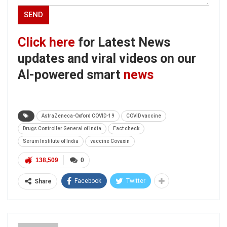
Click here
for Latest News
updates and viral videos on our
AI-powered smart
news
AstraZeneca-Oxford COVID-19
COVID vaccine
Drugs Controller General of India
Fact check
Serum Institute of India
vaccine Covaxin
138,509
0
Facebook
Twitter
Share