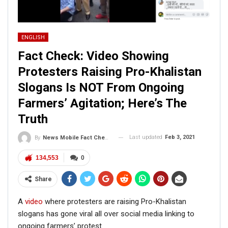
ENGLISH
Fact Check: Video Showing
Protesters Raising Pro-Khalistan
Slogans Is NOT From Ongoing
Farmers’ Agitation; Here’s The
Truth
Last updated
Feb 3, 2021
By
News Mobile Fact Check Bureau
134,553
0
Share
A
video
where protesters are raising Pro-Khalistan
slogans has gone viral all over social media linking to
ongoing farmers’ protest.