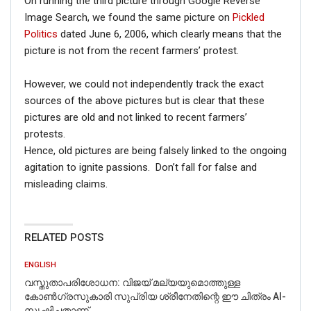
On running the third picture through Google Reverse
Image Search, we found the same picture on
Pickled
Politics
dated June 6, 2006, which clearly means that the
picture is not from the recent farmers’ protest.
However, we could not independently track the exact
sources of the above pictures but is clear that these
pictures are old and not linked to recent farmers’
protests.
Hence, old pictures are being falsely linked to the ongoing
agitation to ignite passions. Don’t fall for false and
misleading claims.
RELATED POSTS
ENGLISH
വസ്തുതാപരിശോധന: വിജയ് മല്യയുമൊത്തുള്ള
കോൺഗ്രസുകാരി സുപ്രിയ ശ്രീനേതിന്റെ ഈ ചിത്രം AI-
സൃഷ്ടിച്ചതാണ്