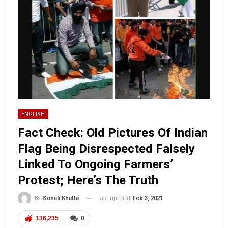
ENGLISH
Fact Check: Old Pictures Of Indian
Flag Being Disrespected Falsely
Linked To Ongoing Farmers’
Protest; Here’s The Truth
Last updated
Feb 3, 2021
By
Sonali Khatta
136,235
0