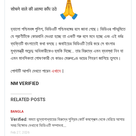
When NewsMobile fact-checked the above post, we
सोचने वाले की आत्मा काँप उठे
found that the claim attached to the video is FAKE.
When we put the screenshots of the video through
Reverse Image Search, we found the original video on the
হ্যালো পশ্চিমবঙ্গ পুলিশ, ভিডিওটি পশ্চিমবঙ্গের বলে জানা গেছে। ভিডিওর পটভূমিতে
YouTube channel of
Euronews
published on Jul 2, 2013.
যে প্রাণীটিকে কোরবানি দেওয়া হচ্ছে তা একটি গরু বলে মনে হচ্ছে এবং এই বর্বর
The caption of the video read: “Russian Proton-M rocket
ব্যক্তিটি বাংলাতেই কথা বলছে। জবাইয়ের ভিডিওটি তৈরি করে সে বাংলার
crashes, explodes after launch failure”
মুখ্যমন্ত্রী শুভেন্দু অধিকারীকেও হুমকি দিচ্ছে… তার বিরুদ্ধে এমন ব্যবস্থা নিন যা
এমন মানসিকতা পোষণকারী যে কারও মেরুদণ্ডে ভয়ের শিহরণ জাগিয়ে তুলবে।
।
পোস্টটি আপনি দেখতে পারেন
এখানে
NM VERIFIED
RELATED POSTS
BANGLA
Verified: মমতা বন্দ্যোপাধ্যায়ের বিরুদ্ধে সুপ্রিম কোর্ট কমপ্লেক্স থেকে বেরিয়ে আসার
সময় বিক্ষোভ দেখানো ভিডিওটি সম্পাদনা…
We also found the still from the video in an article by
Feb 27, 2026
newswire
Reuters
published on the same date.