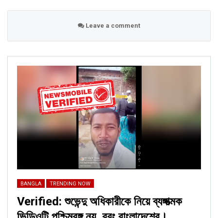
বাংলাদেশের।
Jun 22, 2026
Leave a comment
BANGLA
Verified: মমতা বন্দ্যোপাধ্যায়ের বিরুদ্ধে সুপ্রিম কোর্ট কমপ্লেক্স থেকে বেরিয়ে আসার
সময় বিক্ষোভ দেখানো ভিডিওটি সম্পাদনা…
Feb 27, 2026
BANGLA
Verified: গ্রিন ইন্ডিয়া মিশনের অধীনে শিক্ষার্থীদের জন্য বিনামূল্যে বৈদ্যুতিক সাইকেল
প্রকল্প নেই
Feb 27, 2026
১৯ মে, ২০২২-এ জি নিউজ (‌
Zee News
)‌ দ্বারা প্রকাশিত অন্য একটি
BANGLA
TRENDING NOW
সংবাদ প্রতিবেদন অনুসারে, মৌদাহার সার্কেল অফিসার বিবেক যাদবের পুলিশি
Verified: শুভেন্দু অধিকারীকে নিয়ে ব্যঙ্গাত্মক
তদন্তে বলা হয়েছে যে মহিলার কাছ থেকে উদ্ধার করা পিস্তলটি নকল। আসলে
ভিডিওটি পশ্চিমবঙ্গ নয়, বরং বাংলাদেশের।
এটি একটি লাইটার যা দেখতে একটি পিস্তলের মতো। তদন্তে দেখা যায়, একটি