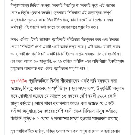
বিশ্বাসযোগ্য মিডিয়া সংস্থা, সরকারি বিজ্ঞপ্তি বা সরকারি সূত্র এই ধরণের
কোনও বিবৃতি প্রকাশ করেনি। মূলধারার মিডিয়াতে এই মন্তব্যের সম্পূর্ণ
অনুপস্থিতি দৃঢ়ভাবে কারসাজির ইঙ্গিত দেয়, কারণ বাজেট অধিবেশনের সময়
অর্থমন্ত্রী এই ধরণের কথা বললে তা ব্যাপকভাবে প্রচারিত হত।
আরও এগিয়ে, টিমটি ভাইরাল গ্রাফিকটি ঘনিষ্ঠভাবে বিশ্লেষণ করে এবং উপরের
কোণে “মলিটিক্স” লেখা একটি ওয়াটারমার্ক লক্ষ্য করে। এটি আরও যাচাই করার
জন্য, ভাইরাল গ্রাফিকটি একটি রিভার্স ইমেজ সার্চের মাধ্যমে চালানো হয়েছিল।
এর ফলে আমরা ৩০ জানুয়ারি, ২০২৬ তারিখে মলিটিক্স-এর অফিসিয়াল ইনস্টাগ্রাম
হ্যান্ডেলে আপলোড করা একই গ্রাফিকের সন্ধান পাই।
গ্রাফিকটিতে নির্মলা সীতারামনের একই ছবি ব্যবহার করা
মূল মলিটিক্স
হয়েছে, কিন্তু বক্তব্য সম্পূর্ণ ভিন্ন। মূল সংস্করণে, উদ্ধৃতিটি অনুবাদ
করে বোঝানো হয়েছে যে ভারতে ১৫ বছরের বেশি বয়সী ৫৬.২ কোটি
মানুষ কর্মরত। সাথে থাকা ক্যাপশনে আরও বলা হয়েছে যে একটি
সমীক্ষা অনুসারে, ১৫ বছরের বেশি বয়সী ৫৬২ মিলিয়ন মানুষ কর্মরত,
জিডিপি বৃদ্ধি ৬.৫ থেকে ৭ শতাংশের মধ্যে হওয়ার সম্ভাবনা রয়েছে।
মূল গ্রাফিকটিতে দারিদ্র্য, দরিদ্র হওয়ার ভান করা মানুষ বা সোনা ও রূপা কেনার