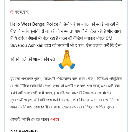
করেছেন:
স্ট
Hello West Bengal Police वीडियो पश्चिम बंगाल की बताई जा रही ये
पीछे जिसकी कुर्बानी दी जा रही वो सम्भवतः गाय जैसी दिख रही है और साथ
ही ये दरिंदा बंगाली भी बोल रहा है क़त्ल की वीडियो बनाकर बंगाल CM
Suvendu Adhikari दादा को चेतावनी भी दे रहा.. ऐसा इलाज करें कि ऐसा
सोचने वाले की आत्मा काँप उठे
হ্যালো পশ্চিমবঙ্গ পুলিশ, ভিডিওটি পশ্চিমবঙ্গের বলে জানা গেছে। ভিডিওর পটভূমিতে
যে প্রাণীটিকে কোরবানি দেওয়া হচ্ছে তা একটি গরু বলে মনে হচ্ছে এবং এই বর্বর
ব্যক্তিটি বাংলাতেই কথা বলছে। জবাইয়ের ভিডিওটি তৈরি করে সে বাংলার
মুখ্যমন্ত্রী শুভেন্দু অধিকারীকেও হুমকি দিচ্ছে… তার বিরুদ্ধে এমন ব্যবস্থা নিন যা
এমন মানসিকতা পোষণকারী যে কারও মেরুদণ্ডে ভয়ের শিহরণ জাগিয়ে তুলবে।
।
পোস্টটি আপনি দেখতে পারেন
এখানে
NM VERIFIED