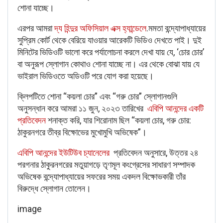
শোনা যাচ্ছে।
এরপর আমরা
দ্য হিন্দুর অফিসিয়াল এক্স হ্যান্ডেলে
.
মমতা বন্দ্যোপাধ্যায়ের
সুপ্রিম কোর্ট থেকে বেরিয়ে যাওয়ার আরেকটি ভিডিও দেখতে পাই। দুই
মিনিটের ভিডিওটি ভালো করে পর্যালোচনা করলে দেখা যায় যে, ‘চোর চোর’
বা অনুরূপ স্লোগান কোথাও শোনা যাচ্ছে না। এর থেকে বোঝা যায় যে
ভাইরাল ভিডিওতে অডিওটি পরে যোগ করা হয়েছে।
ক্লিপটিতে শোনা “কয়লা চোর” এবং “গরু চোর” স্লোগানগুলি
অনুসন্ধান করে আমরা ১১ জুন, ২০২৩ তারিখের
এবিপি আনন্দের একটি
প্রতিবেদন
শনাক্ত করি, যার শিরোনাম ছিল “কয়লা চোর, গরু চোর:
ঠাকুরনগরে তীব্র বিক্ষোভের মুখোমুখি অভিষেক”।
এবিপি আনন্দের ইউটিউব চ্যানেলের
প্রতিবেদন অনুসারে, উত্তর ২৪
পরগনার ঠাকুরনগরের মতুয়াগড়ে তৃণমূল কংগ্রেসের সাধারণ সম্পাদক
অভিষেক বন্দ্যোপাধ্যায়ের সফরের সময় একদল বিক্ষোভকারী তাঁর
বিরুদ্ধে স্লোগান তোলেন।
image