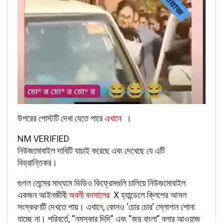
‌উপরের পোস্টটি দেখা যেতে পারে
এখানে
।
NM VERIFIED
নিউজমোবাইল দাবিটি যাচাই করেছে এবং দেখেছে যে এটি
বিভ্রান্তিকর।
গুগল লেন্সের মাধ্যমে ভিডিও কিফ্রেমগুলি চালিয়ে নিউজমোবাইল
একজন আইনজীবী
অবনী বনসালের
X হ্যান্ডেলে ক্লিপের আসল
সংস্করণটি দেখতে পায়। এখানে, কোনও ‘চোর চোর’ স্লোগান শোনা
যাচ্ছে না। পরিবর্তে, “নমস্কার দিদি” এবং “জয় বাংলা” বলার আওয়াজ