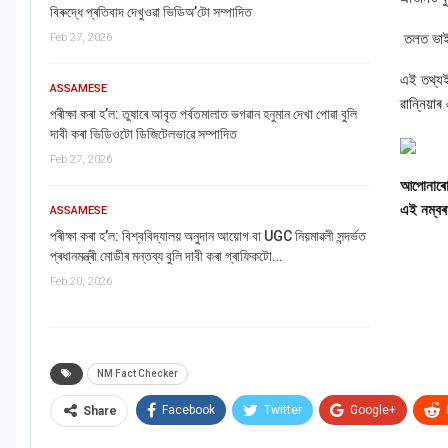
বিৰুদ্ধে প্ৰতিবাদ দেখুওৱা ভিডিঅ’টো সম্পাদিত
তলত ভাই
Feb 27, 2026
এই তথ্যই
ASSAMESE
ৱান্নিয়াৰ
পৰীক্ষা কৰা হ’ল: তুষাৰে আবৃত পৰ্বতমালাত ভগৱান হনুমান দেখা পোৱা বুলি
দাবী কৰা ভিডিওটো ডিজিটেলভাৱে সম্পাদিত
Feb 27, 2026
আপোনাৰো 
এই নম্ব
ASSAMESE
পৰীক্ষা কৰা হ’ল: বিশ্ববিদ্যালয় অনুদান আয়োগ বা UGC নিয়মাৱলী সন্দৰ্ভত
প্ৰধানমন্ত্ৰী মোডীৰ মন্তব্য বুলি দাবী কৰা গ্ৰাফিকটো…
Feb 20, 2026
NM Fact Checker
Facebook
Twitter
Google+
Share