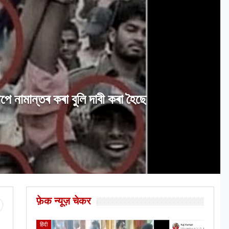
ে নামান্তৰ কৰা বুলি দাবী কৰা হৈছে
फ़ेक न्यूज़ चेकर
हिंदी