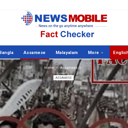
Bangla
Assamese
Malayalam
More
Englis
Home
Assamese
ASSAMESE