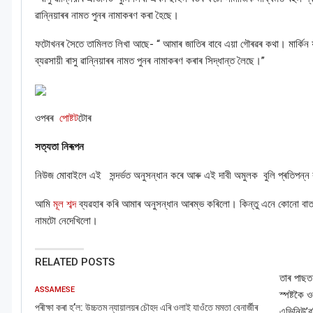
ৱান্নিয়াৰৰ নামত পুনৰ নামাকৰণ কৰা হৈছে।
ফটোখনৰ সৈতে তামিলত লিখা আছে- “ আমাৰ জাতিৰ বাবে এয়া গৌৰৱৰ কথা। মাৰ্কিন যুক্
ব্যৱসায়ী ৰাসু ৱান্নিয়াৰৰ নামত পুনৰ নামাকৰণ কৰাৰ সিদ্ধান্ত লৈছে।
”
ওপৰৰ
পোষ্টট
টোৰ
সত্যতা নিৰূপন
নিউজ মোবাইলে এই সন্দৰ্ভত অনুসন্ধান কৰে আৰু এই দাবী অমুলক বুলি প্ৰতিপন্ন
আমি
মূল শব্দ
ব্যৱহাৰ কৰি আমাৰ অনুসন্ধান
আৰম্ভ কৰিলো। কিন্তু এনে কোনো বাত
নামটো নেদেখিলো।
RELATED POSTS
তাৰ পাছত 
ASSAMESE
স্পষ্টকৈ
পৰীক্ষা কৰা হ’ল: উচ্চতম ন্যায়ালয়ৰ চৌহদ এৰি ওলাই যাওঁতে মমতা বেনাৰ্জীৰ
এভিনিউ’ব