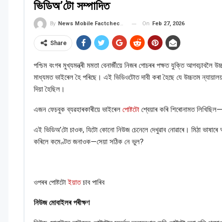
ভিডিঅ’টো সম্পাদিত
On
Feb 27, 2026
By
News Mobile Factcheck Bureau
Share
পশ্চিম বংগৰ মুখ্যমন্ত্ৰী মমতা বেনাৰ্জীয়ে নিজৰ গোচৰৰ পক্ষত যুক্তি আগবঢ়াবল
মাধ্যমত ভাইৰেল হৈ পৰিছে। এই ভিডিওটোত দাবী কৰা হৈছে যে উচ্চতম ন্যায়ালয়
দিয়া হৈছিল।
এজন ফেচবুক ব্যৱহাৰকাৰীয়ে ভাইৰেল
পোষ্টটো
শ্বেয়াৰ কৰি শিৰোনামত লিখিছিল
এই ভিডিঅ’টো চাওক, যিটো কোনো নিউজ চেনেলে দেখুৱাব নোৱাৰে। মিঠা ভাষাৰ
কৰিলে কমেণ্টত জনাওক—সেয়া সঠিক নে ভুল?
ওপৰৰ পোষ্টটো
ইয়াত
চাব পাৰিব
নিউজ মোবাইলৰ পৰীক্ষণ