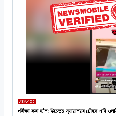
ASSAMESE
পৰীক্ষা কৰা হ’ল: উচ্চতম ন্যায়ালয়ৰ চৌহদ এৰি ওলাই 