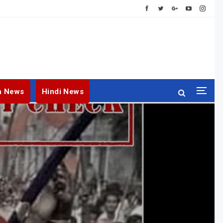
h News
Hindi News