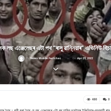
 লছ এঞ্জেলেছৰ এটা পথ “ৰাসু ৱান্নিয়াৰ” এভিনিউ হিচাপ
On
Apr 29, 2022
By
News Mobile Factcheck Bureau
480
0
্ৰচাৰ হৈছে। দাবী কৰা হৈছে যে লছ এঞ্জেলেছৰ এটা পথ তামিল ছফটৱেৰ ইঞ্জিনিয়াৰ-ব্যৱসায়ী ৰাসু