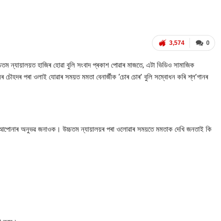
3,574
0
ৈ উচ্চতম ন্যায়ালয়ত হাজিৰ হোৱা বুলি সংবাদ প্ৰকাশ পোৱাৰ মাজতে, এটা ভিডিও সামাজিক
ৰ চৌহদৰ পৰা ওলাই যোৱাৰ সময়ত মমতা বেনাৰ্জীক ‘চোৰ চোৰ’ বুলি সম্বোধন কৰি শ্ল’গানৰ
—
ে আপোনাৰ অনুভৱ জনাওক। উচ্চতম ন্যায়ালয়ৰ পৰা ওলোৱাৰ সময়তে মমতাক দেখি জনতাই কি