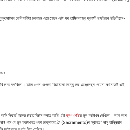
তৰাষ্ট্ৰৰ কেলিফৰ্ণিয়া চৰকাৰে
এঞ্জেলেছৰ এটা পথ তামিললাডুৰ প্ৰবাসী ছফটৱেৰ ইঞ্জিনিয়াৰ-
 কৰে।
ৰি লাভ নকৰিলো। আমি গুগল মেপতো বিচাৰিলো কিন্তু লছ এঞ্জেলেছৰ কোনো স্থানতেই এই
আমি ৰিভাৰ্ছ ইমেজ চাৰ্ছত বিচাৰ কৰাত আমি এটা
ব্লগ পোষ্ট
ত মূল ফটোখন দেখিলো। লগে লগে
 ওলাই পৰে যে মূল ফটোখনত থকা ছাক্ৰামেণ্টো (Sacramento)ৰ স্থানত
‘ ৰাসু ৱান্নিয়াৰ
ুলি ফটোখনত লগাই দিয়া হৈছিল।