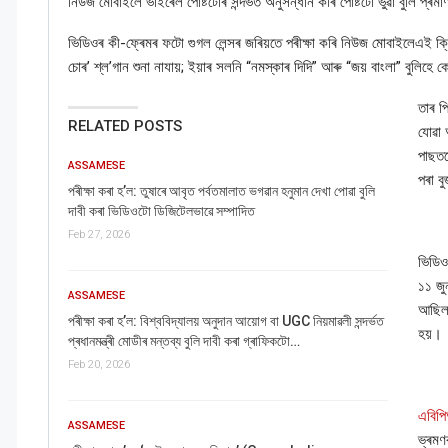
নিউজ মোবাইলে ভাইৰেল পোষ্টটোৰ সন্দৰ্ভত অনুসন্ধান কৰি পোষ্টটো ভুৱা বুলি প্ৰম
ভিডিওৰ কী-ফ্ৰেমৰ ফটো গুগল লেন্সৰ জৰিয়তে পৰীক্ষা কৰি নিউজ মোবাইলেএই 
চোৰ’ শ্ল’গান শুনা নাযায়; ইয়াৰ সলনি “নমস্কাৰ দিদি” আৰু “জয় বাংলা” বুলিহে ক
তাৰ 
RELATED POSTS
যোৱা 
পাছতদ
ASSAMESE
পৰা ব
পৰীক্ষা কৰা হ’ল: তুষাৰে আবৃত পৰ্বতমালাত ভগৱান হনুমান দেখা পোৱা বুলি
দাবী কৰা ভিডিওটো ডিজিটেলভাৱে সম্পাদিত
Feb 27, 2026
ভিডিও
১১ জু
ASSAMESE
আছিল—
পৰীক্ষা কৰা হ’ল: বিশ্ববিদ্যালয় অনুদান আয়োগ বা UGC নিয়মাৱলী সন্দৰ্ভত
হয়।
প্ৰধানমন্ত্ৰী মোডীৰ মন্তব্য বুলি দাবী কৰা গ্ৰাফিকটো…
Feb 20, 2026
এবিপি
ASSAMESE
ভ্ৰমণ