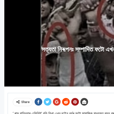
সত্যতা নিৰূপনঃ সম্পাদিত ফটো এখনক
Share
‘ ৰাসু ৱান্নিয়াৰ এভিনিউ’ বুলি লিখা এখন ছাইন বৰ্ডৰ ফটো সামাজিক মাধ্যমত বহুল প