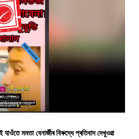
যাওঁতে মমতা বেনাৰ্জীৰ বিৰুদ্ধে প্ৰতিবাদ দেখুওৱা