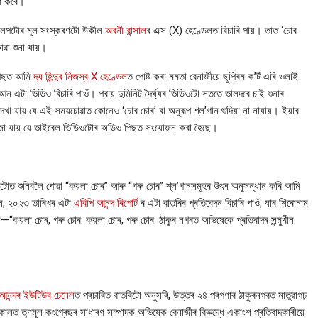
াণ কৰে।
ক্লিপটোৰ মূল সংস্কৰণটো উকীল
অবনী বান্সাল
ৰ এক্স (X) হেণ্ডেলত বিচাৰি পায়। তাত ‘চোৰ
োৱা শুনা যায়।
পিছত আমি
দ্য হিন্দুৰ নিজস্ব X হেণ্ডেল
ত পোষ্ট কৰা মমতা বেনাৰ্জীয়ে ছুপ্ৰিম ক’ৰ্ট এৰি ওলাই
আন এটা ভিডিও বিচাৰি পাওঁ। প্ৰায় দুমিনিট দৈৰ্ঘ্যৰ ভিডিওটো সততে ভালদৰে চাই শুনাৰ
েখা যায় যে এই সময়চোৱাত কোনেও ‘চোৰ চোৰ’ বা অনুৰূপ শ্ল’গান শুদিয়া না নাযায়। ইয়াৰ
ুজা যায় যে ভাইৰেল ভিডিওটোৰ অডিও পিছত সংযোজন কৰা হৈছে।
টোত শুনিবলৈ পোৱা “কয়লা চোৰ” আৰু “গৰু চোৰ” শ্ল’গানসমূহৰ উৎস অনুসন্ধান কৰি আমি
ন, ২০২৩ তাৰিখৰ এটা
এবিপি আনন্দ ৰিপোৰ্ট
ৰ এটা বাতৰিৰ প্ৰতিবেদন বিচাৰি পাওঁ, যাৰ শিৰোনাম
“কয়লা চোৰ, গৰু চোৰ: কয়লা চোৰ, গৰু চোৰ: ঠাকুৰ নগৰত অভিষেকে প্ৰতিবাদৰ সন্মুখীন
আনন্দৰ ইউটিউব চেনেল
ত প্ৰচাৰিত বাতৰিটো অনুসৰি, উত্তৰ ২৪ পৰগণাৰ ঠাকুৰনগৰত মাতুৱাগঢ়
কালত তৃণমূল কংগ্ৰেছৰ সাধাৰণ সম্পাদক অভিষেক বেনাৰ্জীৰ বিৰুদ্ধে একাংশ প্ৰতিবাদকাৰীয়ে