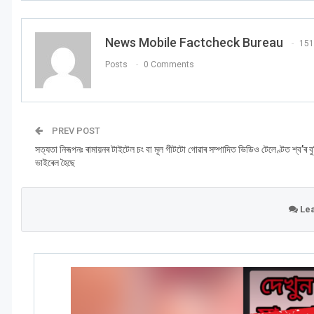
News Mobile Factcheck Bureau
151
Posts
0 Comments
PREV POST
সত্যতা নিৰূপনঃ ৰামায়নৰ টাইটেল চং বা মূল গীটটো গোৱাৰ সম্পাদিত ভিডিও টেলেণ্টত শ্ব’ৰ বু
ভাইৰেল হৈছে
Lea