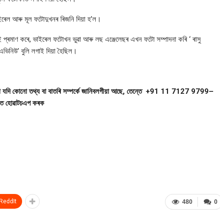
ৰেল আৰু মূল ফটোদুখনৰ ৰিজনি দিয়া হ’ল।
 প্ৰমাণ কৰে, ভাইৰেল ফটোখন ভুৱা আৰু লছ এঞ্জেলেছৰ এখন ফটো সম্পাদনা কৰি
‘ ৰাসু
 এভিনিউ’ বুলি লগাই দিয়া
হৈছিল।
যদি কোনো তথ্য বা বাতৰি সম্পৰ্কে জানিবলগীয়া আছে, তেন্তে
+91 11 7127 9799
–
ৰত হোৱাটচএপ কৰক
ReddIt
480
0